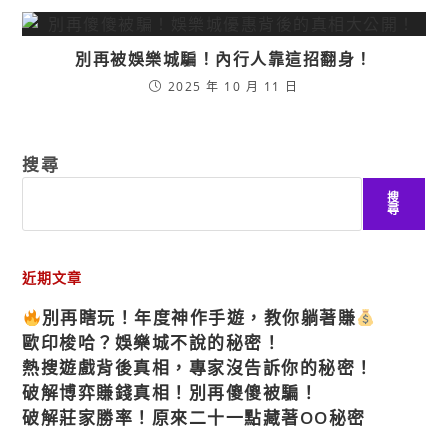
別再被娛樂城騙！內行人靠這招翻身！
2025 年 10 月 11 日
搜尋
搜
尋
近期文章
別再瞎玩！年度神作手遊，教你躺著賺
歐印梭哈？娛樂城不說的秘密！
熱搜遊戲背後真相，專家沒告訴你的秘密！
破解博弈賺錢真相！別再傻傻被騙！
破解莊家勝率！原來二十一點藏著OO秘密