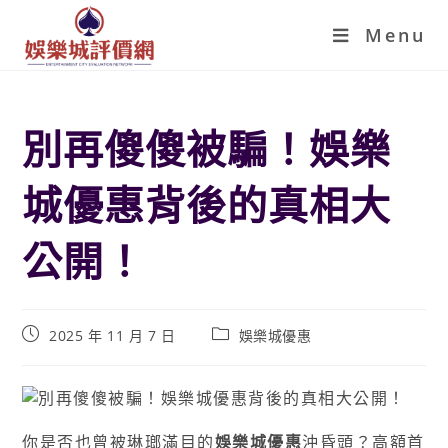
Menu
別再傻傻被騙！娛樂
城優惠背後的真相大
公開！
2025 年 11 月 7 日
娛樂城優惠
你是否也曾被琳瑯滿目的
娛樂城優惠
沖昏頭？高額首