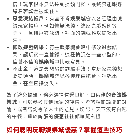
倍！玩家根本無法達到提領門檻，最終只能眼睜
睜看著獎金被鎖住。
惡意凍結帳戶：
有些不肖
娛樂城
會以各種理由凍
結玩家帳戶，例如懷疑洗錢、違反遊戲規則等
等。一旦帳戶被凍結，裡面的錢就難以提領出
來。
修改遊戲結果：
有些
娛樂城
會暗中修改遊戲結
果，讓玩家一直輸錢。這種情況在一些小型的、
信譽不佳的
娛樂城
中比較常見。
不出金：
這是最惡劣的詐騙手法！當玩家贏錢想
要提領時，
娛樂城
會以各種理由拖延、拒絕出
金，甚至直接消失。
為了避免被騙，務必選擇信譽良好、口碑佳的
合法娛
樂城
。可以參考其他玩家的評價、查詢相關論壇的討
論，或者諮詢專業人士的意見。切記，天下沒有白吃
的午餐，過於誇張的
優惠
往往都暗藏玄機！
如何聰明玩轉娛樂城優惠？掌握這些技巧