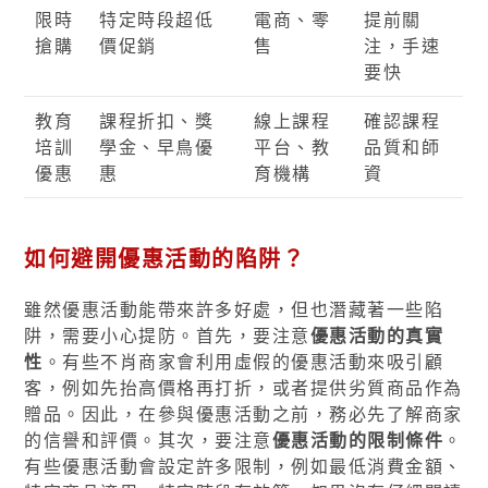
限時
特定時段超低
電商、零
提前關
搶購
價促銷
售
注，手速
要快
教育
課程折扣、獎
線上課程
確認課程
培訓
學金、早鳥優
平台、教
品質和師
優惠
惠
育機構
資
如何避開優惠活動的陷阱？
雖然優惠活動能帶來許多好處，但也潛藏著一些陷
阱，需要小心提防。首先，要注意
優惠活動的真實
性
。有些不肖商家會利用虛假的優惠活動來吸引顧
客，例如先抬高價格再打折，或者提供劣質商品作為
贈品。因此，在參與優惠活動之前，務必先了解商家
的信譽和評價。其次，要注意
優惠活動的限制條件
。
有些優惠活動會設定許多限制，例如最低消費金額、