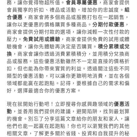
務，讓你覺得物超所值。
會員專屬優惠
，商家會提供
會員獨享的折扣、禮品或活動，增加你的忠誠度。
組
合優惠
，商家會將多個商品或服務打包在一起銷售，
讓你以更優惠的價格購買多種商品。
分期付款優惠
，
商家會提供分期付款的選項，讓你減輕一次性付款的
壓力。
免費試用或體驗
，商家會提供免費的試用或體
驗機會，讓你先體驗再決定是否購買。
積分累積或兌
換
，商家會讓你透過消費累積積分，並用積分兌換商
品或服務。這些優惠活動雖然不一定是直接的價格折
扣，但也能為你帶來實質的利益。透過關注這些不同
類型的優惠活動，可以讓你更聰明地消費，並在各個
領域都能贏在起跑點。記得，要根據自己的需求和偏
好，選擇最適合你的優惠方案。
現在就開始行動吧！立即搜尋你感興趣領域的
優惠活
動
，並善用我們提供的建議，避開陷阱，找到最划算
的機會。別忘了分享這篇文章給你的朋友和家人，讓
他們也能一起贏在起跑點！你也可以瀏覽我們的其他
相關文章，了解更多關於省錢、投資和自我提升的秘