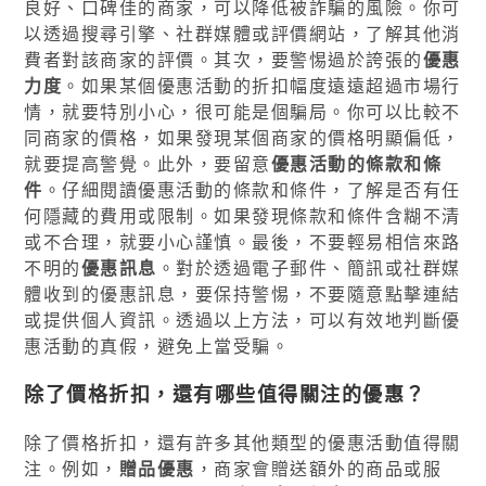
良好、口碑佳的商家，可以降低被詐騙的風險。你可
以透過搜尋引擎、社群媒體或評價網站，了解其他消
費者對該商家的評價。其次，要警惕過於誇張的
優惠
力度
。如果某個優惠活動的折扣幅度遠遠超過市場行
情，就要特別小心，很可能是個騙局。你可以比較不
同商家的價格，如果發現某個商家的價格明顯偏低，
就要提高警覺。此外，要留意
優惠活動的條款和條
件
。仔細閱讀優惠活動的條款和條件，了解是否有任
何隱藏的費用或限制。如果發現條款和條件含糊不清
或不合理，就要小心謹慎。最後，不要輕易相信來路
不明的
優惠訊息
。對於透過電子郵件、簡訊或社群媒
體收到的優惠訊息，要保持警惕，不要隨意點擊連結
或提供個人資訊。透過以上方法，可以有效地判斷優
惠活動的真假，避免上當受騙。
除了價格折扣，還有哪些值得關注的優惠？
除了價格折扣，還有許多其他類型的優惠活動值得關
注。例如，
贈品優惠
，商家會贈送額外的商品或服