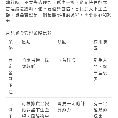
輸錢時，不要失去理智，孤注一擲，企圖快速翻本。
當連續贏錢時，也不要過於自信，盲目加大下注金
額。
資金管理
是一個長期堅持的過程，需要耐心和毅
力。
常見資金管理策略比較
策
優點
缺點
適用情
略
況
固
簡單易懂，風
收益較慢
新手入
定
險較低
門，保
金
守型玩
額
家
下
注
比
可根據資金變
需要一定的計
有一定
例
化調整下注金
算能力
經驗的
下
額，風險適中
玩家