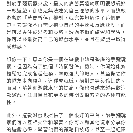
對於
手殘玩家
來說，最大的痛苦莫過於明明很想玩好
一款遊戲，卻總是無法達到自己理想的水平。而這款
遊戲的「時間暫停」機制，就完美地解決了這個問
題。它讓你不再需要擔心自己的手速和反應速度，而
是可以專注於思考和策略。透過不斷的練習和學習，
你可以逐漸提高自己的遊戲水平，並且在遊戲中取得
成就感。
想像一下，原本你是一個在遊戲中總是墊底的
手殘玩
家
，但因為有了這個「時間暫停」機制，你開始能夠
輕鬆地完成各種任務，擊敗強大的敵人，甚至帶領你
的隊友走向勝利。這種成就感，絕對是無與倫比的。
而且，隨著你遊戲水平的提高，你也會越來越喜歡這
款遊戲，並且願意花更多的時間去探索它的各種可能
性。
此外，這款遊戲也提供了一個很好的平台，讓
手殘玩
家
們可以互相交流和學習。你可以和其他玩家分享你
的遊戲心得，學習他們的策略和技巧，甚至一起組隊