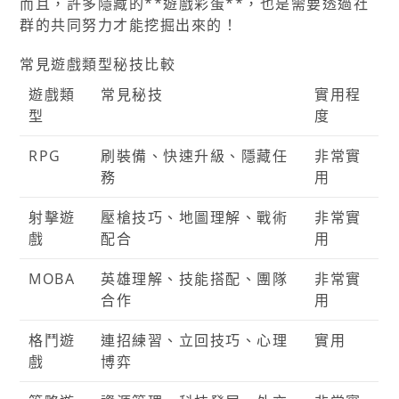
而且，許多隱藏的**遊戲彩蛋**，也是需要透過社
群的共同努力才能挖掘出來的！
常見遊戲類型秘技比較
遊戲類
常見秘技
實用程
型
度
RPG
刷裝備、快速升級、隱藏任
非常實
務
用
射擊遊
壓槍技巧、地圖理解、戰術
非常實
戲
配合
用
MOBA
英雄理解、技能搭配、團隊
非常實
合作
用
格鬥遊
連招練習、立回技巧、心理
實用
戲
博弈