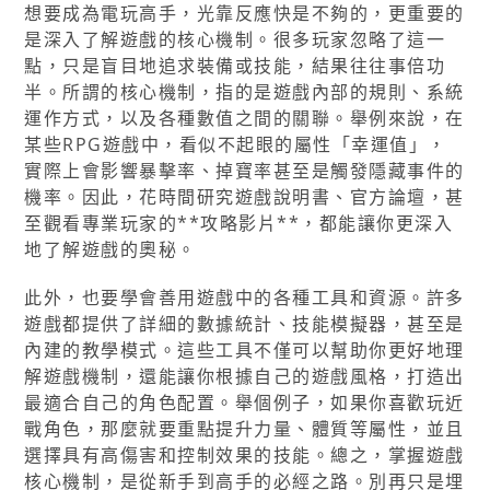
想要成為電玩高手，光靠反應快是不夠的，更重要的
是深入了解遊戲的核心機制。很多玩家忽略了這一
點，只是盲目地追求裝備或技能，結果往往事倍功
半。所謂的核心機制，指的是遊戲內部的規則、系統
運作方式，以及各種數值之間的關聯。舉例來說，在
某些RPG遊戲中，看似不起眼的屬性「幸運值」，
實際上會影響暴擊率、掉寶率甚至是觸發隱藏事件的
機率。因此，花時間研究遊戲說明書、官方論壇，甚
至觀看專業玩家的**攻略影片**，都能讓你更深入
地了解遊戲的奧秘。
此外，也要學會善用遊戲中的各種工具和資源。許多
遊戲都提供了詳細的數據統計、技能模擬器，甚至是
內建的教學模式。這些工具不僅可以幫助你更好地理
解遊戲機制，還能讓你根據自己的遊戲風格，打造出
最適合自己的角色配置。舉個例子，如果你喜歡玩近
戰角色，那麼就要重點提升力量、體質等屬性，並且
選擇具有高傷害和控制效果的技能。總之，掌握遊戲
核心機制，是從新手到高手的必經之路。別再只是埋