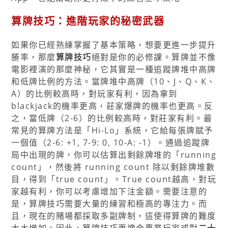
算牌技巧：進階玩家的秘密武器
如果你已經熟練掌握了基本策略，想要更進一步提升
勝率，那麼
算牌技巧
絕對是你的必修課。算牌並不像
電影裡演的那麼神秘，它其實是一種追蹤牌堆中高牌
和低牌比例的方法。當牌堆中高牌（10、J、Q、K、
A）的比例較高時，對玩家有利，因為拿到
blackjack的機率更高，莊家爆牌的機率也更高。反
之，當低牌（2-6）的比例較高時，對莊家有利。最
常見的算牌方法是「Hi-Lo」系統，它給每張牌賦予
一個值（2-6: +1, 7-9: 0, 10-A: -1）。通過追蹤牌
局中出現的牌，你可以估算出剩餘牌堆的「running
count」，然後將 running count 除以剩餘牌堆數
目，得到「true count」。True count越高，對玩
家越有利，你可以考慮增加下注金額。需要注意的
是，算牌技巧需要大量的練習和極高的專注力。而
且，現在的賭場都採取多副牌制，這使得算牌的難度