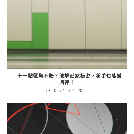
二十一點穩賺不賠？破解莊家秘密，新手也能變
賭神！
2025 年 8 月 20 日