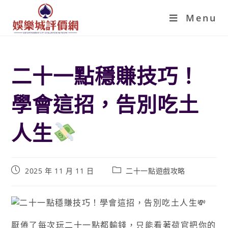
Menu
二十一點穩賺技巧！
學會這招，告別吃土
人生
2025 年 11 月 11 日
二十一點遊戲攻略
厭倦了每次玩二十一點都輸錢，只能看著荷官把你的