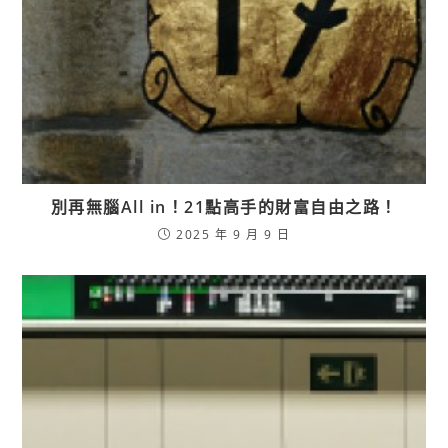
別再無腦All in！21點高手的財富自由之路！
2025 年 9 月 9 日