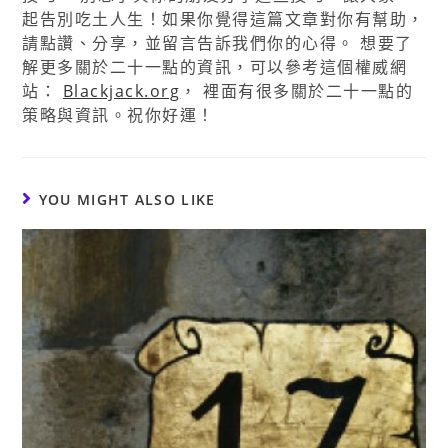
起告別吃土人生！如果你覺得這篇文章對你有幫助，
請點讚、分享，並留言告訴我們你的心得。 想要了
解更多關於二十一點的資訊，可以參考這個權威網
站：
Blackjack.org
， 裡面有很多關於二十一點的
策略與資訊。祝你好運！
YOU MIGHT ALSO LIKE