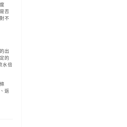
度
是否
對不
的出
定的
流水倍
條
、返