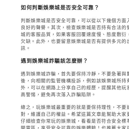
如何判斷娛樂城是否安全可靠？
判斷娛樂城是否安全可靠，可以從以下幾個方面
良好的聲譽。其次，檢查娛樂城是否持有合法的
城的客服品質，如果客服回覆速度慢、態度敷衍
欠缺。此外，也要留意娛樂城是否有提供多元的
訊。
遇到娛樂城詐騙該怎麼辦？
遇到娛樂城詐騙，首先要保持冷靜，不要急著與
後，向相關的監管機構投訴，例如該娛樂城所持
外，可以在網路上分享自己的經歷，提醒其他玩
高警惕，避免再次落入詐騙陷阱。
總之，玩娛樂城最重要的就是要保持理性，不要
對，維護自己的權益。希望這篇文章能幫助大家
仔細檢查你常玩的娛樂城，看看是否符合安全標
開雷區，享受安全可靠的娛樂體驗！也推薦大家可以參考 [