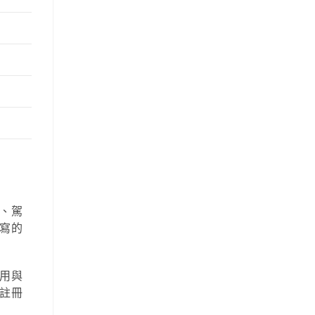
、駕
寫的
用與
註冊