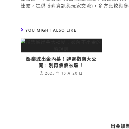
連結，提供博弈資訊與玩家交流)，多方比較與
YOU MIGHT ALSO LIKE
娛樂城出金內幕！避雷指南大公
開，別再傻傻被騙！
2025 年 10 月 20 日
出金娛