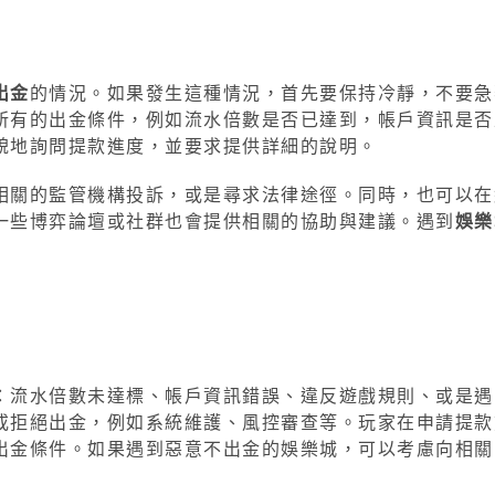
出金
的情況。如果發生這種情況，首先要保持冷靜，不要急
所有的出金條件，例如流水倍數是否已達到，帳戶資訊是否
貌地詢問提款進度，並要求提供詳細的說明。
相關的監管機構投訴，或是尋求法律途徑。同時，也可以在
一些博弈論壇或社群也會提供相關的協助與建議。遇到
娛樂
：流水倍數未達標、帳戶資訊錯誤、違反遊戲規則、或是遇
或拒絕出金，例如系統維護、風控審查等。玩家在申請提款
出金條件。如果遇到惡意不出金的娛樂城，可以考慮向相關