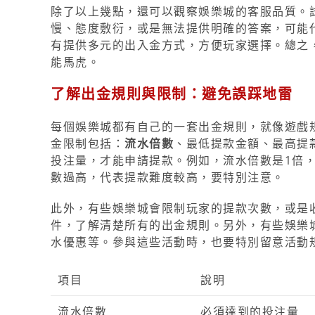
除了以上幾點，還可以觀察娛樂城的客服品質。
慢、態度敷衍，或是無法提供明確的答案，可能
有提供多元的出入金方式，方便玩家選擇。總之
能馬虎。
了解出金規則與限制：避免誤踩地雷
每個娛樂城都有自己的一套出金規則，就像遊戲
金限制包括：
流水倍數
、最低提款金額、最高提
投注量，才能申請提款。例如，流水倍數是1倍
數過高，代表提款難度較高，要特別注意。
此外，有些娛樂城會限制玩家的提款次數，或是
件，了解清楚所有的出金規則。另外，有些娛樂
水優惠等。參與這些活動時，也要特別留意活動
項目
說明
流水倍數
必須達到的投注量