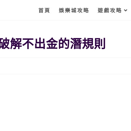
首頁
娛樂城攻略
遊戲攻略
破解不出金的潛規則