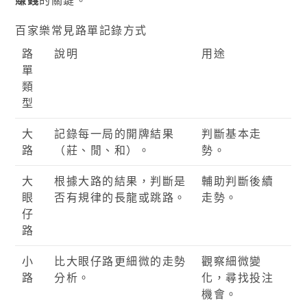
賺錢
的關鍵。
百家樂常見路單記錄方式
路
說明
用途
單
類
型
大
記錄每一局的開牌結果
判斷基本走
路
（莊、閒、和）。
勢。
大
根據大路的結果，判斷是
輔助判斷後續
眼
否有規律的長龍或跳路。
走勢。
仔
路
小
比大眼仔路更細微的走勢
觀察細微變
路
分析。
化，尋找投注
機會。