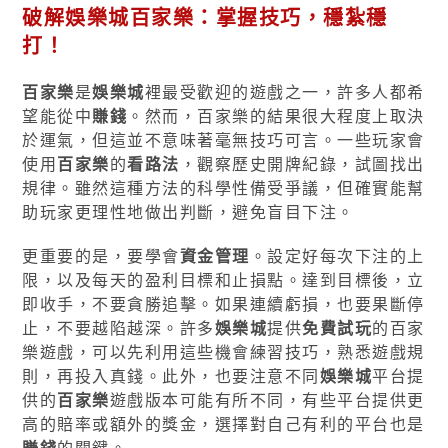
破解娛樂城百家樂：掌握技巧，穩紮穩
打！
百家樂
是
娛樂城
裡最受歡迎的遊戲之一，許多人都希
望能從中
賺錢
。然而，百家樂的結果很大程度上取決
於運氣，但這並不意味著毫無技巧可言。一些玩家會
使用
百家樂
的
看路法
，觀察歷史開牌紀錄，試圖找出
規律。雖然這種方法的科學性備受爭議，但確實能幫
助玩家更理性地做出判斷，避免盲目下注。
更重要的是，要學會
資金管理
。設定好每次下注的上
限，以及每天的盈利目標和止損點。達到目標後，立
即收手，不要貪勝追擊。如果連續虧損，也要果斷停
止，不要越陷越深。許多
娛樂城
提供
免費試玩
的百家
樂遊戲，可以先利用這些機會練習技巧，熟悉遊戲規
則，再投入真錢。此外，也要注意不同
娛樂城
平台提
供的
百家樂
遊戲版本可能有所不同，有些平台提供更
高的賠率或額外的獎金，選擇對自己有利的平台也是