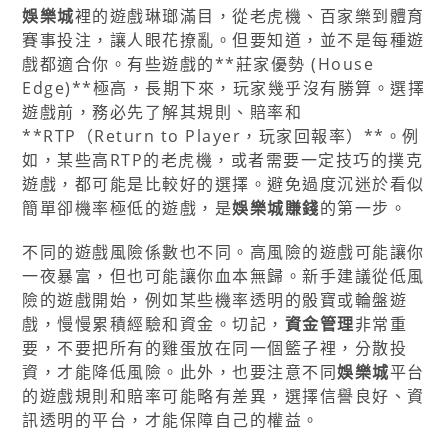
娛樂城
裡的遊戲琳瑯滿目，從老虎機、百家樂到體育
賽事投注，讓人眼花撩亂。但要知道，並不是每種遊
戲都適合你。有些遊戲的**莊家優勢 (House
Edge)**極高，長期下來，玩家幾乎沒有勝算。選擇
遊戲前，務必先了解其規則、賠率和
**RTP（Return to Player，玩家回報率）**。例
如，某些高RTP的老虎機，或者需要一定技巧的撲克
遊戲，都可能是比較好的選擇。避免過度沉迷於看似
簡單卻機率極低的遊戲，是
娛樂城賺錢
的第一步。
不同的遊戲風險係數也不同。高風險的遊戲可能讓你
一夜暴富，但也可能讓你血本無歸。新手建議從低風
險的遊戲開始，例如某些機率透明的骰寶或輪盤遊
戲，慢慢累積經驗和資金。切記，
資金管理
非常重
要，不要把所有的雞蛋放在同一個籃子裡，分散投
資，才能降低風險。此外，也要注意不同
娛樂城
平台
的遊戲規則和賠率可能略有差異，選擇信譽良好、資
訊透明的平台，才能保障自己的權益。