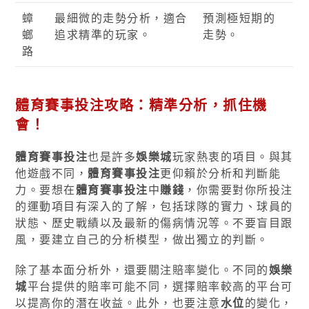
蟑
最細微的走勢分析，適合
預測極短期的
螂
追求精準的玩家。
走勢。
路
體育賽事投注攻略：精準分析，抓住機
會！
體育賽事投注
也是許多
娛樂城
玩家熱衷的項目。與其
他遊戲不同，
體育賽事投注
更仰賴於分析和判斷能
力。要想在
體育賽事投注
中
賺錢
，你需要對你所投注
的運動項目有深入的了解，包括球隊的實力、球員的
狀態、歷史戰績以及最新的傷病情況等。不要盲目跟
風，要建立自己的分析模型，做出獨立的判斷。
除了基本面分析外，還要關注賠率變化。不同的
娛樂
城
平台提供的賠率可能不同，選擇賠率較高的平台可
以提高你的潛在收益。此外，也要注意
水位
的變化，