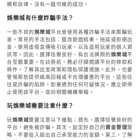
積和自律，沒有一蹴可幾的成功。
娛樂城有什麼詐騙手法？
一些不良的
娛樂城
平台會使用各種詐騙手法來欺騙玩
家。常見的手法包括：竄改遊戲結果、拖延或拒絕出
金、使用虛假宣傳吸引玩家、以及盜用玩家的個人資
訊等。因此，選擇信譽良好、有合法牌照的
娛樂城
平
台至關重要。在註冊前，務必仔細閱讀平台的條款和
條件，了解其出金政策和隱私保護措施。此外，也要
警惕那些提供過高回報或不合理優惠的平台，這些往
往是詐騙的陷阱。如果遇到任何可疑情況，應立即停
止使用該平台，並向相關機構舉報。
玩娛樂城需要注意什麼？
玩
娛樂城
需要注意以下幾點：首先，選擇信譽良好的
平台，避免被詐騙。其次，設定好自己的
資金管理
策
略，不要投入超出自己承受能力的金額。第三，了解