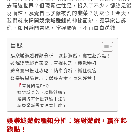
去環遊世界？但現實往往是，投入了不少，卻總是鎩
羽而歸，感覺自己就像被割的
韭菜
？別灰心！今天，
我們就來揭開
娛樂城賺錢
的神秘面紗，讓專家告訴
你，如何避開雷區，掌握勝算，不再白白送錢！
目錄
娛樂城遊戲種類分析：選對遊戲，贏在起跑點！
破解娛樂城百家樂：掌握技巧，穩紮穩打！
體育賽事投注攻略：精準分析，抓住機會！
娛樂城風險管理：保護資金，長久經營！
常見問題FAQ
娛樂城真的可以賺錢嗎？
娛樂城有什麼詐騙手法？
玩娛樂城需要注意什麼？
娛樂城遊戲種類分析：選對遊戲，贏在起
跑點！