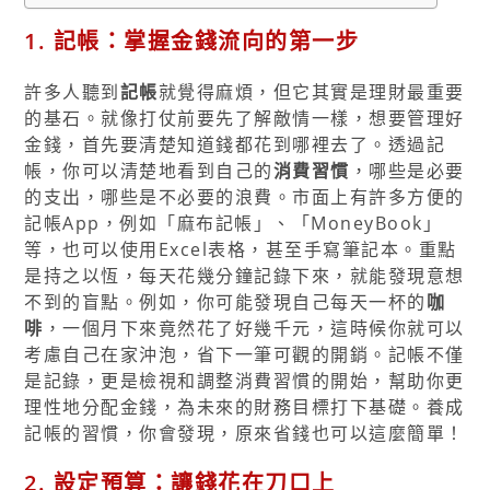
1. 記帳：掌握金錢流向的第一步
許多人聽到
記帳
就覺得麻煩，但它其實是理財最重要
的基石。就像打仗前要先了解敵情一樣，想要管理好
金錢，首先要清楚知道錢都花到哪裡去了。透過記
帳，你可以清楚地看到自己的
消費習慣
，哪些是必要
的支出，哪些是不必要的浪費。市面上有許多方便的
記帳App，例如「麻布記帳」、「MoneyBook」
等，也可以使用Excel表格，甚至手寫筆記本。重點
是持之以恆，每天花幾分鐘記錄下來，就能發現意想
不到的盲點。例如，你可能發現自己每天一杯的
咖
啡
，一個月下來竟然花了好幾千元，這時候你就可以
考慮自己在家沖泡，省下一筆可觀的開銷。記帳不僅
是記錄，更是檢視和調整消費習慣的開始，幫助你更
理性地分配金錢，為未來的財務目標打下基礎。養成
記帳的習慣，你會發現，原來省錢也可以這麼簡單！
2. 設定預算：讓錢花在刀口上