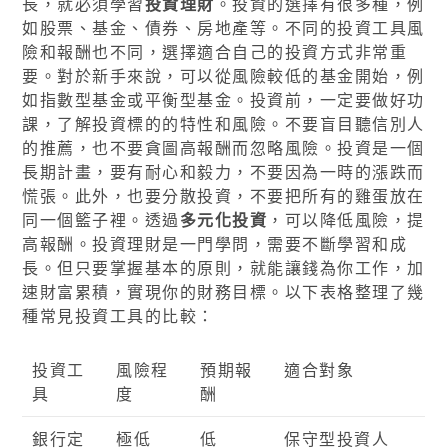
長，就必須學習
投資理財
。投資的選擇有很多種，例
如股票、基金、債券、房地產等。不同的投資工具風
險和報酬也不同，選擇適合自己的投資方式非常重
要。對於新手來說，可以從風險較低的基金開始，例
如指數型基金或平衡型基金。投資前，一定要做好功
課，了解投資標的的特性和風險。不要盲目聽信別人
的推薦，也不要貪圖高報酬而忽略風險。投資是一個
長期計畫，要有耐心和毅力，不要因為一時的漲跌而
慌張。此外，也要分散投資，不要把所有的雞蛋放在
同一個籃子裡。透過
多元化投資
，可以降低風險，提
高報酬。投資理財是一門學問，需要不斷學習和成
長。但只要掌握基本的原則，就能讓錢為你工作，加
速財富累積，實現你的財務目標。以下表格整理了幾
種常見投資工具的比較：
投資工
風險程
預期報
適合對象
具
度
酬
銀行定
極低
低
保守型投資人