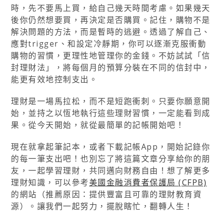
時，先不要馬上買，給自己幾天時間考慮。如果幾天
後你仍然想要買，再決定是否購買。記住，購物不是
解決問題的方法，而是暫時的逃避。透過了解自己、
應對trigger、和設定冷靜期，你可以逐漸克服衝動
購物的習慣，更理性地管理你的金錢。不妨試試「信
封理財法」，將每個月的預算分裝在不同的信封中，
能更有效地控制支出。
理財是一場馬拉松，而不是短跑衝刺。只要你願意開
始，並持之以恆地執行這些理財習慣，一定能看到成
果。從今天開始，就從最簡單的記帳開始吧！
現在就拿起筆記本，或者下載記帳App，開始記錄你
的每一筆支出吧！也別忘了將這篇文章分享給你的朋
友，一起學習理財，共同邁向財務自由！想了解更多
理財知識，可以參考
美國金融消費者保護局 (CFPB)
的網站（推薦原因：提供豐富且可靠的理財教育資
源）。讓我們一起努力，擺脫瞎忙，翻轉人生！