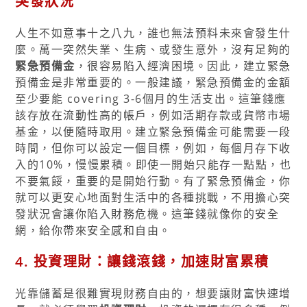
突發狀況
人生不如意事十之八九，誰也無法預料未來會發生什
麼。萬一突然失業、生病、或發生意外，沒有足夠的
緊急預備金
，很容易陷入經濟困境。因此，建立緊急
預備金是非常重要的。一般建議，緊急預備金的金額
至少要能 covering 3-6個月的生活支出。這筆錢應
該存放在流動性高的帳戶，例如活期存款或貨幣市場
基金，以便隨時取用。建立緊急預備金可能需要一段
時間，但你可以設定一個目標，例如，每個月存下收
入的10%，慢慢累積。即使一開始只能存一點點，也
不要氣餒，重要的是開始行動。有了緊急預備金，你
就可以更安心地面對生活中的各種挑戰，不用擔心突
發狀況會讓你陷入財務危機。這筆錢就像你的安全
網，給你帶來安全感和自由。
4. 投資理財：讓錢滾錢，加速財富累積
光靠儲蓄是很難實現財務自由的，想要讓財富快速增