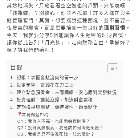
其妙地消失？月底看著空空如也的戶頭，只能哀嘆
「錢難賺」？別擔心，你並不孤單！許多人都在與金
錢管理奮鬥。其實，想要擺脫這種困境，並不需要一
夜暴富的機會，而是需要培養一些良好的
理財習慣
。
今天，我就要分享5個能讓你人生翻盤的理財習慣，
讓你從此告別「月光族」，走向財務自由！準備好了
嗎？讓我們開始吧！
目錄
1. 記帳：掌握金錢流向的第一步
2. 設定預算：讓錢花在刀口上
3. 建立緊急預備金：未雨綢繆，安心應對突發狀況
4. 投資理財：讓錢滾錢，加速財富累積
5. 定期檢視與調整：保持彈性，適應變化
常見問題FAQ
Q1：我收入不高，也能開始理財嗎？
Q2：投資風險很高，我應該如何降低風險？
Q3：我總是忍不住亂花錢，該怎麼辦？