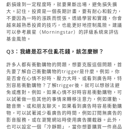
虧損達到一定程度時，就要果斷出場，避免損失擴
大。記住，投資是一個長期計畫，要有耐心和毅力，
不要因為一時的漲跌而慌張。透過學習和實踐，你會
越來越熟悉投資的技巧，也能更好地控制風險。建議
可以參考晨星（Morningstar）的評級系統來評估
基金風險。
Q3：我總是忍不住亂花錢，該怎麼辦？
許多人都有衝動購物的問題，想要克服這個問題，首
先要了解自己衝動購物的trigger是什麼。例如，你
是否會在心情不好時、壓力大時、或看到廣告時，特
別容易衝動購物？了解trigger後，就可以想辦法避
免或應對。例如，如果心情不好時容易衝動購物，可
以試著做一些其他的事情來轉移注意力，例如運動、
聽音樂、或和朋友聊天。如果看到廣告時容易衝動購
物，可以試著減少看廣告的時間，例如訂閱無廣告的
影音服務，或在瀏覽網站時使用廣告攔截器。此外，
也可以設定一個「冷靜期」，當你想要購買一件商品