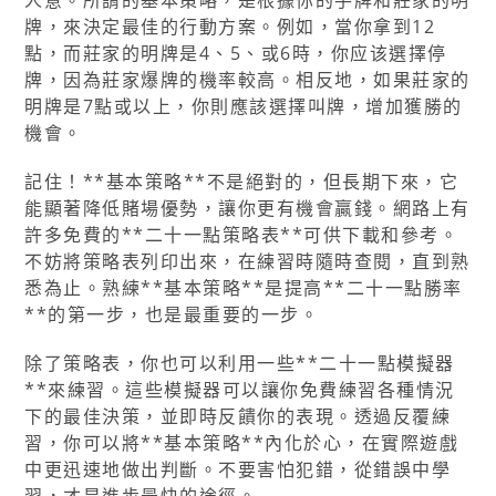
人意。所謂的基本策略，是根據你的手牌和莊家的明
牌，來決定最佳的行動方案。例如，當你拿到12
點，而莊家的明牌是4、5、或6時，你应该選擇停
牌，因為莊家爆牌的機率較高。相反地，如果莊家的
明牌是7點或以上，你則應該選擇叫牌，增加獲勝的
機會。
記住！**基本策略**不是絕對的，但長期下來，它
能顯著降低賭場優勢，讓你更有機會贏錢。網路上有
許多免費的**二十一點策略表**可供下載和參考。
不妨將策略表列印出來，在練習時隨時查閱，直到熟
悉為止。熟練**基本策略**是提高**二十一點勝率
**的第一步，也是最重要的一步。
除了策略表，你也可以利用一些**二十一點模擬器
**來練習。這些模擬器可以讓你免費練習各種情況
下的最佳決策，並即時反饋你的表現。透過反覆練
習，你可以將**基本策略**內化於心，在實際遊戲
中更迅速地做出判斷。不要害怕犯錯，從錯誤中學