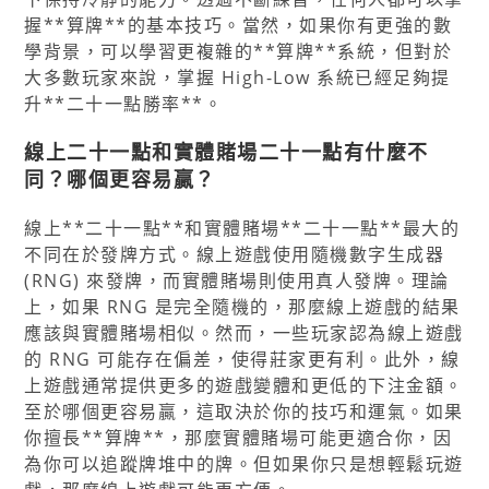
握**算牌**的基本技巧。當然，如果你有更強的數
學背景，可以學習更複雜的**算牌**系統，但對於
大多數玩家來說，掌握 High-Low 系統已經足夠提
升**二十一點勝率**。
線上二十一點和實體賭場二十一點有什麼不
同？哪個更容易贏？
線上**二十一點**和實體賭場**二十一點**最大的
不同在於發牌方式。線上遊戲使用隨機數字生成器
(RNG) 來發牌，而實體賭場則使用真人發牌。理論
上，如果 RNG 是完全隨機的，那麼線上遊戲的結果
應該與實體賭場相似。然而，一些玩家認為線上遊戲
的 RNG 可能存在偏差，使得莊家更有利。此外，線
上遊戲通常提供更多的遊戲變體和更低的下注金額。
至於哪個更容易贏，這取決於你的技巧和運氣。如果
你擅長**算牌**，那麼實體賭場可能更適合你，因
為你可以追蹤牌堆中的牌。但如果你只是想輕鬆玩遊