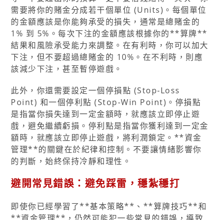
需要將你的賭金分成若干個單位 (Units)。每個單位
的金額應該是你能夠承受的損失，通常是總賭金的
1% 到 5%。每次下注的金額應該根據你的**算牌**
結果和風險承受能力來調整。在有利時，你可以加大
下注，但不要超過總賭金的 10%。在不利時，則應
該減少下注，甚至暫停遊戲。
此外，你還需要設定一個停損點 (Stop-Loss
Point) 和一個停利點 (Stop-Win Point)。停損點
是指當你損失達到一定金額時，就應該立即停止遊
戲，避免繼續虧損。停利點是指當你獲利達到一定金
額時，就應該立即停止遊戲，將利潤鎖定。**資金
管理**的關鍵在於紀律和控制。不要讓情緒影響你
的判斷，始終保持冷靜和理性。
避開常見錯誤：避免踩雷，穩紮穩打
即使你已經學習了**基本策略**、**算牌技巧**和
**資金管理**，仍然可能犯一些常見的錯誤，導致