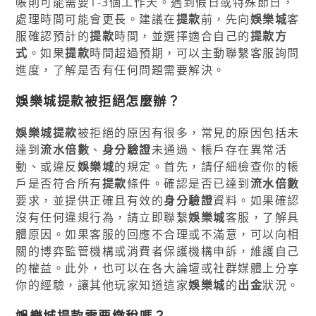
帳則可能需要1-3個工作天。遇到假日或特殊節日，
處理時間可能會更長。建議在
提款
前，先向
娛樂城
客
服確認預計的
提款
時間，並選擇適合自己的
提款方
式
。如果
提款
時間超過預期，可以主動聯繫客服詢問
進度，了解是否有任何問題需要解決。
娛樂城提款被拒絕怎麼辦？
娛樂城提款
被拒絕的原因有很多，常見的原因包括未
達到
流水倍數
、
身分驗證
未通過、帳戶存在異常活
動、或違反
娛樂城
的規定。首先，請仔細檢查你的帳
戶是否符合所有
提款
條件。確認是否已達到
流水倍數
要求，並提供正確且有效的
身分驗證
資料。如果確認
沒有任何違規行為，請立即聯繫
娛樂城
客服，了解具
體原因。如果客服的回應不合理或不滿意，可以向相
關的博弈監管機構或消費者保護機構申訴，維護自己
的權益。此外，也可以在各大論壇或社群媒體上分享
你的經驗，讓其他玩家知道這家
娛樂城
的
出金
狀況。
娛樂城提款需要繳稅嗎？