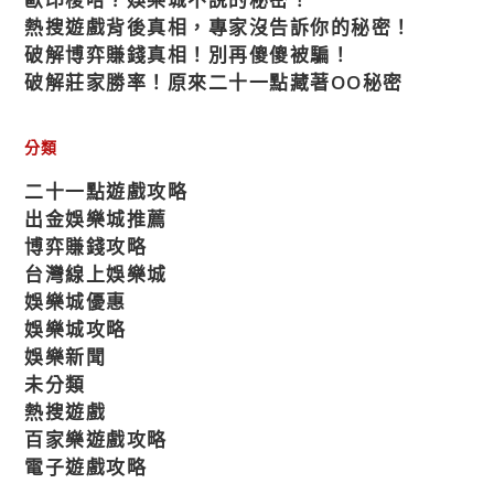
熱搜遊戲背後真相，專家沒告訴你的秘密！
破解博弈賺錢真相！別再傻傻被騙！
破解莊家勝率！原來二十一點藏著OO秘密
分類
二十一點遊戲攻略
出金娛樂城推薦
博弈賺錢攻略
台灣線上娛樂城
娛樂城優惠
娛樂城攻略
娛樂新聞
未分類
熱搜遊戲
百家樂遊戲攻略
電子遊戲攻略