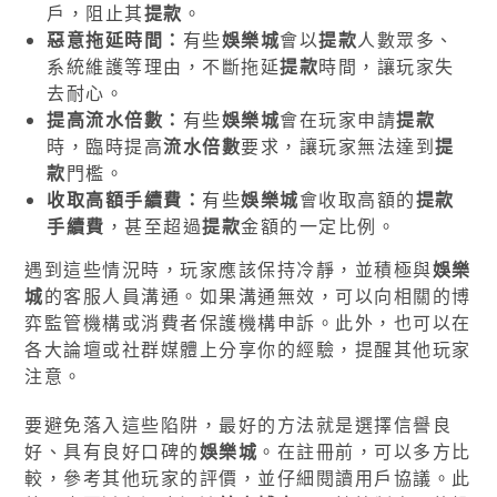
戶，阻止其
提款
。
惡意拖延時間：
有些
娛樂城
會以
提款
人數眾多、
系統維護等理由，不斷拖延
提款
時間，讓玩家失
去耐心。
提高流水倍數：
有些
娛樂城
會在玩家申請
提款
時，臨時提高
流水倍數
要求，讓玩家無法達到
提
款
門檻。
收取高額手續費：
有些
娛樂城
會收取高額的
提款
手續費
，甚至超過
提款
金額的一定比例。
遇到這些情況時，玩家應該保持冷靜，並積極與
娛樂
城
的客服人員溝通。如果溝通無效，可以向相關的博
弈監管機構或消費者保護機構申訴。此外，也可以在
各大論壇或社群媒體上分享你的經驗，提醒其他玩家
注意。
要避免落入這些陷阱，最好的方法就是選擇信譽良
好、具有良好口碑的
娛樂城
。在註冊前，可以多方比
較，參考其他玩家的評價，並仔細閱讀用戶協議。此