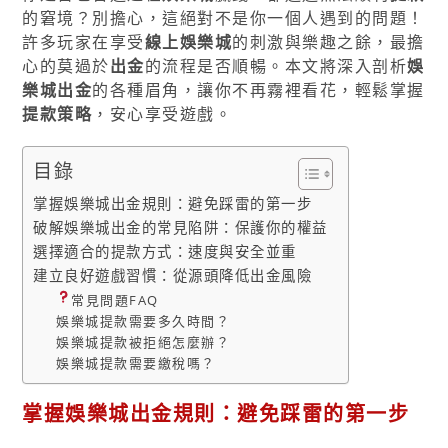
的窘境？別擔心，這絕對不是你一個人遇到的問題！
許多玩家在享受
線上娛樂城
的刺激與樂趣之餘，最擔
心的莫過於
出金
的流程是否順暢。本文將深入剖析
娛
樂城出金
的各種眉角，讓你不再霧裡看花，輕鬆掌握
提款策略
，安心享受遊戲。
目錄
掌握娛樂城出金規則：避免踩雷的第一步
破解娛樂城出金的常見陷阱：保護你的權益
選擇適合的提款方式：速度與安全並重
建立良好遊戲習慣：從源頭降低出金風險
常見問題FAQ
娛樂城提款需要多久時間？
娛樂城提款被拒絕怎麼辦？
娛樂城提款需要繳稅嗎？
掌握娛樂城出金規則：避免踩雷的第一步