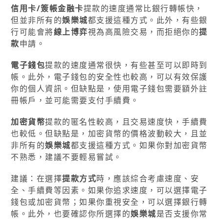
信用卡/簽帳金融卡
提款的速度通常比銀行轉帳快，
但並非所有的
娛樂城
都支援這種方式。此外，有些銀
行可能會將
線上博弈
視為高風險交易，而拒絕你的
提
款
申請。
電子錢包
提款的速度通常很快，有些甚至可以即時到
帳。此外，電子錢包的安全性也較高，可以有效保護
你的個人資訊。但缺點是，使用電子錢包需要額外註
冊帳戶，並可能需要支付手續費。
加密貨幣
提款的匿名性較高，且交易速度快，手續費
也較低。但缺點是，加密貨幣的價格波動較大，且並
非所有的
娛樂城
都支援這種方式。如果你對加密貨幣
不熟悉，建議不要輕易嘗試。
建議：在選擇
提款方式
時，應該綜合考慮速度、安
全、手續費等因素。如果你追求速度，可以選擇電子
錢包或加密貨幣；如果你重視安全，可以選擇銀行轉
帳。此外，也要確認你所選擇的
娛樂城
是否支援你常