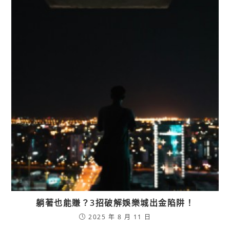
躺著也能賺？3招破解娛樂城出金陷阱！
2025 年 8 月 11 日