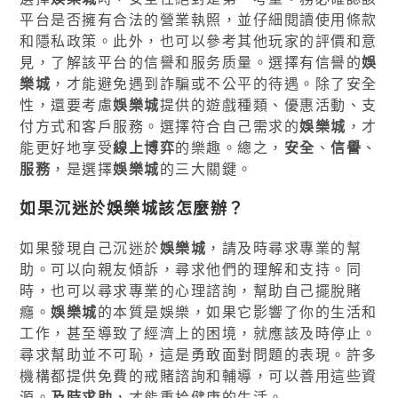
平台是否擁有合法的營業執照，並仔細閱讀使用條款
和隱私政策。此外，也可以參考其他玩家的評價和意
見，了解該平台的信譽和服务质量。選擇有信譽的
娛
樂城
，才能避免遇到詐騙或不公平的待遇。除了安全
性，還要考慮
娛樂城
提供的遊戲種類、優惠活動、支
付方式和客戶服務。選擇符合自己需求的
娛樂城
，才
能更好地享受
線上博弈
的樂趣。總之，
安全
、
信譽
、
服務
，是選擇
娛樂城
的三大關鍵。
如果沉迷於娛樂城該怎麼辦？
如果發現自己沉迷於
娛樂城
，請及時尋求專業的幫
助。可以向親友傾訴，尋求他們的理解和支持。同
時，也可以尋求專業的心理諮詢，幫助自己擺脫賭
癮。
娛樂城
的本質是娛樂，如果它影響了你的生活和
工作，甚至導致了經濟上的困境，就應該及時停止。
尋求幫助並不可恥，這是勇敢面對問題的表現。許多
機構都提供免費的戒賭諮詢和輔導，可以善用這些資
源。
及時求助
，才能重拾健康的生活。