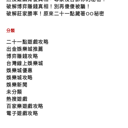
破解博弈賺錢真相！別再傻傻被騙！
破解莊家勝率！原來二十一點藏著OO秘密
分類
二十一點遊戲攻略
出金娛樂城推薦
博弈賺錢攻略
台灣線上娛樂城
娛樂城優惠
娛樂城攻略
娛樂新聞
未分類
熱搜遊戲
百家樂遊戲攻略
電子遊戲攻略