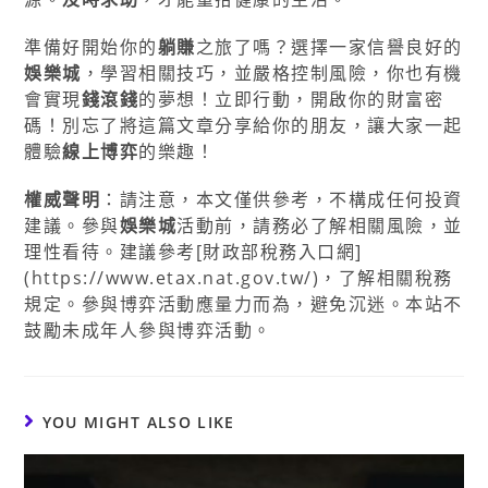
準備好開始你的
躺賺
之旅了嗎？選擇一家信譽良好的
娛樂城
，學習相關技巧，並嚴格控制風險，你也有機
會實現
錢滾錢
的夢想！立即行動，開啟你的財富密
碼！別忘了將這篇文章分享給你的朋友，讓大家一起
體驗
線上博弈
的樂趣！
權威聲明
：請注意，本文僅供參考，不構成任何投資
建議。參與
娛樂城
活動前，請務必了解相關風險，並
理性看待。建議參考[財政部稅務入口網]
(https://www.etax.nat.gov.tw/)，了解相關稅務
規定。參與博弈活動應量力而為，避免沉迷。本站不
鼓勵未成年人參與博弈活動。
YOU MIGHT ALSO LIKE