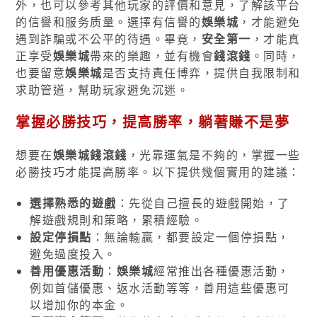
外，也可以參考其他玩家的評價和意見，了解該平台
的信譽和服务质量。選擇有信譽的
娛樂城
，才能避免
遇到詐騙或不公平的待遇。畢竟，
安全第一
，才能真
正享受
娛樂城
帶來的樂趣，並有機會
錢滾錢
。同時，
也要留意
娛樂城
是否支持責任博弈，提供自我限制和
求助管道，幫助玩家避免沉迷。
掌握必勝技巧，提高勝率，躺著賺不是夢
想要在
娛樂城
錢滾錢
，光靠運氣是不夠的，掌握一些
必勝技巧才能提高勝率。以下提供幾個實用的建議：
選擇熟悉的遊戲
：先從自己擅長的遊戲開始，了
解遊戲規則和策略，累積經驗。
設定停損點
：無論輸贏，都要設定一個停損點，
避免過度投入。
善用優惠活動
：
娛樂城
經常推出各種優惠活動，
例如首儲優惠、返水活動等等，善用這些優惠可
以增加你的本金。