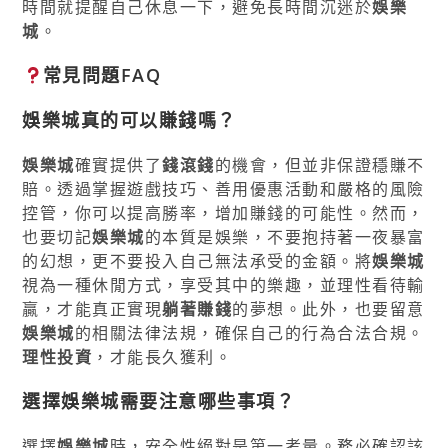
時間就提醒自己休息一下，避免長時間沉迷於
娛樂
城
。
常見問題FAQ
娛樂城真的可以賺錢嗎？
娛樂城
確實提供了
錢滾錢
的機會，但並非保證穩賺不
賠。透過掌握遊戲技巧、善用優惠活動和嚴格的風險
控管，你可以提高勝率，增加賺錢的可能性。然而，
也要切記
娛樂城
的本質是娛樂，不要抱持著一夜暴富
的幻想，更不要投入自己無法承受的金額。將
娛樂城
視為一種休閒方式，享受其中的樂趣，並理性看待輸
贏，才能真正實現
躺著賺錢
的夢想。此外，也要留意
娛樂城
的相關法律法規，確保自己的行為合法合規。
理性投資
，才能長久獲利。
選擇娛樂城需要注意哪些事項？
選擇
娛樂城
時，安全性絕對是第一考量。務必確認該