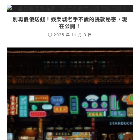
別再傻傻送錢！娛樂城老手不說的提款秘密，現
在公開！
2025 年 11 月 3 日