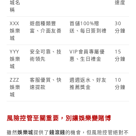
城名
速度
稱
XXX
遊戲種類豐
首儲100%贈
30
娛樂
富、介面友善
送、每日簽到禮
分鐘
城
YYY
安全可靠、技
VIP會員專屬優
15
娛樂
術領先
惠、生日禮金
分鐘
城
ZZZ
客服優質、快
週週返水、好友
10
娛樂
速提款
推薦獎金
分鐘
城
風險控管至關重要，別讓娛樂變賭博
雖然
娛樂城
提供了
錢滾錢
的機會，但風險控管絕對不