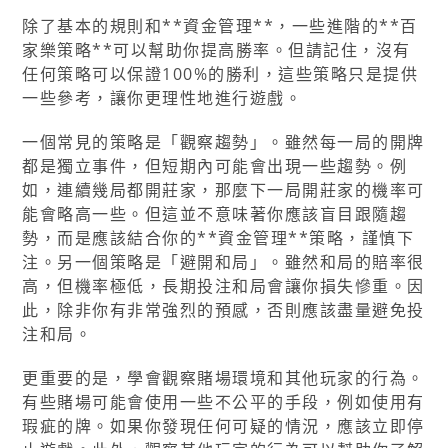
除了基本的規則和**資金管理**，一些進階的**百
家樂策略**可以幫助你提高勝率。但請記住，沒有
任何策略可以保證100%的勝利，這些策略只是提供
一些參考，讓你更理性地進行遊戲。
一個常見的策略是「觀察趨勢」。雖然每一局的開牌
都是獨立事件，但短期內可能會出現一些趨勢。例
如，連續幾局都開莊家，那麼下一局開莊家的機率可
能會略高一些。但這並不意味著你應該盲目跟隨趨
勢，而是應該結合你的**資金管理**策略，謹慎下
注。另一個策略是「避開和局」。雖然和局的賠率很
高，但機率極低，長期投注和局會讓你損失慘重。因
此，除非你有非常強烈的預感，否則應該盡量避免投
注和局。
更重要的是，學會觀察賭場環境和其他玩家的行為。
有些賭場可能會使用一些不公平的手段，例如使用有
瑕疵的牌。如果你發現任何可疑的情況，應該立即停