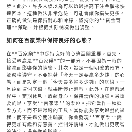
步。此外，許多人誤以為可以透過提高下注金額來快
速回本。這種做法非常危險，可能會讓你損失更多。
正确的做法是保持耐心和冷靜，坚持你的**资金管
理**策略，并根据实际情况做出调整。
如何在百家樂中保持良好的心態？
在**百家樂**中保持良好的心態至關重要。首先，
接受輸贏是**百家樂**的一部分，不要因為一時的
輸贏而影響你的情緒。其次，設定一個明確的預算，
並嚴格遵守。不要抱著「今天一定要贏多少錢」的心
態，而是設定一個「今天最多輸多少錢」的底線。一
旦達到這個底線，就果斷停止遊戲。此外，在遊戲過
程中，定期休息，放鬆身心，保持清醒的頭腦。最重
要的是，享受**百家樂**的樂趣。把它當作一種娛
樂方式，而不是賺錢的工具。當你能夠享受遊戲的過
程，而不是過分關注輸贏，你會發現**百家樂**變
得更加有趣和有意義。控制好情緒，才能做出更明智
的決定，提高你的勝率。