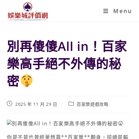
Menu
別再傻傻All in！百家
樂高手絕不外傳的秘
密
2025 年 11 月 29 日
百家樂遊戲攻略
你是不是也曾經夢想靠**百家樂**翻身，卻總是輸