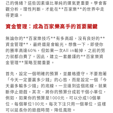
己的情緒？這些因素遠比單純的運氣更重要。學會客
觀分析，理性判斷，才能在**百家樂**的世界中走
得更遠。
資金管理：成為百家樂高手的首要關鍵
無論你的**百家樂技巧**有多高超，沒有良好的**
資金管理**，最終還是會輸光。想像一下，即使你
的勝率高達60%，但如果一次All in輸掉，之前的努
力就都白費了。因此，建立一套嚴謹的**百家樂資
金管理**策略至關重要。
首先，設定一個明確的預算，並嚴格遵守。不要抱著
「今天一定要贏多少錢」的心態，而是設定一個「今
天最多輸多少錢」的底線。一旦達到這個底線，就果
斷停止遊戲。其次，將你的預算分成若干個小單位，
例如，如果你的預算是1000元，可以分成10個單
位，每個單位100元。每次下注只用一個單位，這樣
可以延長你的遊戲時間，降低風險。