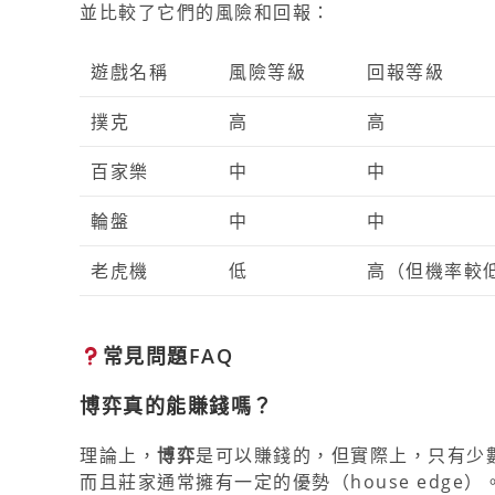
並比較了它們的風險和回報：
遊戲名稱
風險等級
回報等級
撲克
高
高
百家樂
中
中
輪盤
中
中
老虎機
低
高（但機率較
常見問題FAQ
博弈真的能賺錢嗎？
理論上，
博弈
是可以賺錢的，但實際上，只有少
而且莊家通常擁有一定的優勢（house edg