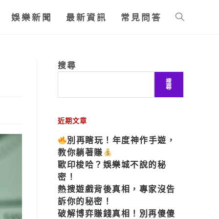
娛樂新聞
最新資訊
常見問答
搜尋
搜
尋
近期文章
別再瞎玩！年度神作手遊，
教你躺著賺
歐印梭哈？娛樂城不說的秘
密！
熱搜遊戲背後真相，專家沒告
訴你的秘密！
破解博弈賺錢真相！別再傻傻