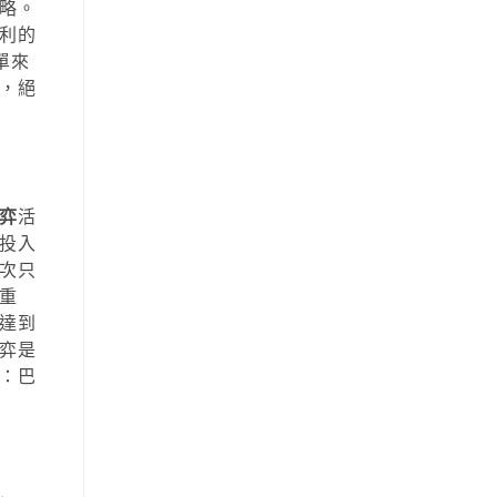
略。
利的
單來
，絕
弈
活
投入
次只
重
達到
弈是
：巴