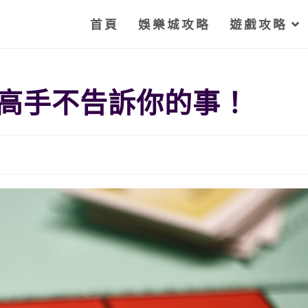
首頁
娛樂城攻略
遊戲攻略
高手不告訴你的事！