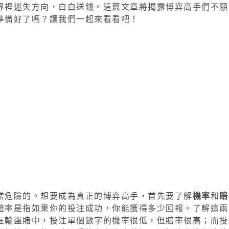
界裡迷失方向，白白送錢。這篇文章將揭露博弈高手們不願
準備好了嗎？讓我們一起來看看吧！
常危險的。想要成為真正的博弈高手，首先要了解
機率
和
賠
賠率是指如果你的投注成功，你能獲得多少回報。了解這兩
在輪盤賭中，投注單個數字的機率很低，但賠率很高；而投