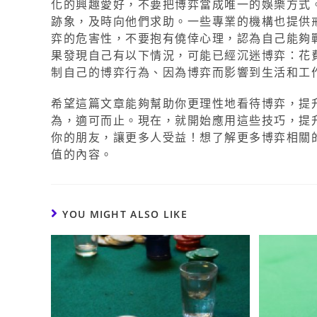
化的興趣愛好，不要把博弈當成唯一的娛樂方式
跡象，及時向他們求助。一些專業的機構也提供
弈的危害性，不要抱有僥倖心理，認為自己能夠
果發現自己有以下情況，可能已經沉迷博弈：花
制自己的博弈行為、因為博弈而影響到生活和工
希望這篇文章能夠幫助你更理性地看待博弈，提
為，適可而止。現在，就開始應用這些技巧，提
你的朋友，讓更多人受益！想了解更多博弈相關
值的內容。
YOU MIGHT ALSO LIKE