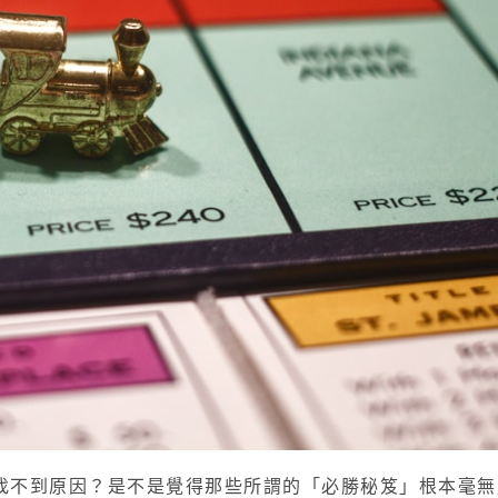
找不到原因？是不是覺得那些所謂的「必勝秘笈」根本毫無