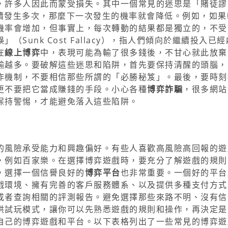
，許多人因此而蒙受損失。其中一個常見的迷思是「賭徒謬
個事件連續發生多次，那麼下一次發生的機率就會降低。例如，如
機率會增加，但事實上，每次轉動的結果都是獨立的，不受
unk Cost Fallacy），指人們傾向於繼續投入已
在
線上博弈
中，表現可能為輸了很多錢後，不甘心就此放棄
輸越多。要破解這些迷思和陷阱，首先要保持清醒的頭腦，
作機制，不要相信那些所謂的「必勝秘笈」。最後，要時刻
更不要把它當成賺錢的手段。小心各種
博弈詐騙
，很多網站
保持警惕，才能避免落入這些陷阱。
的風險承受能力和興趣偏好。有些人喜歡高風險高回報的遊
，例如百家樂。在選擇博弈遊戲時，要充分了解遊戲的規則
，選擇一個信譽良好的
博弈平台
也非常重要。一個好的平台
戲環境、擁有完善的客戶服務體系、以及提供多種支付方式
或者查詢相關的評測報告。避免選擇那些來路不明、沒有信
供試玩模式，讓你可以先熟悉遊戲的規則和操作，再決定是
自己的博弈遊戲和平台。以下表格列出了一些常見的博弈遊