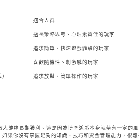
適合人群
擅長策略思考、心理素質佳的玩家
追求簡單、快速遊戲體驗的玩家
喜歡隨機性、刺激感的玩家
低）
追求放鬆、簡單操作的玩家
數人能夠長期獲利。這是因為博弈遊戲本身就帶有一定的風
e）。如果你沒有掌握足夠的知識、技巧和資金管理能力，很難