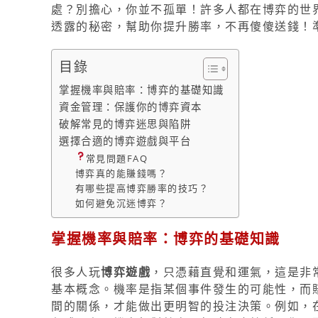
處？別擔心，你並不孤單！許多人都在博弈的世
透露的秘密，幫助你提升勝率，不再傻傻送錢！
目錄
掌握機率與賠率：博弈的基礎知識
資金管理：保護你的博弈資本
破解常見的博弈迷思與陷阱
選擇合適的博弈遊戲與平台
常見問題FAQ
博弈真的能賺錢嗎？
有哪些提高博弈勝率的技巧？
如何避免沉迷博弈？
掌握機率與賠率：博弈的基礎知識
很多人玩
博弈遊戲
，只憑藉直覺和運氣，這是非
基本概念。機率是指某個事件發生的可能性，而
間的關係，才能做出更明智的投注決策。例如，