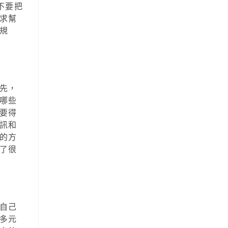
不要把
求幫
規
先，
哪些
要得
訊和
的方
了很
自己
多元