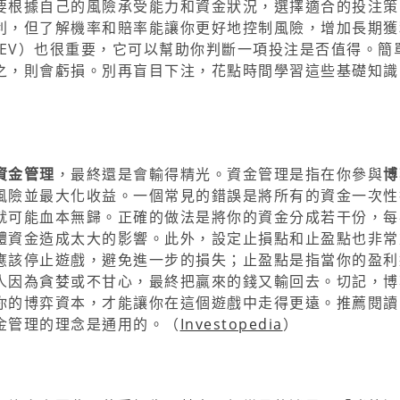
要根據自己的風險承受能力和資金狀況，選擇適合的投注策
利，但了解機率和賠率能讓你更好地控制風險，增加長期獲
ue, EV）也很重要，它可以幫助你判斷一項投注是否值得。簡
之，則會虧損。別再盲目下注，花點時間學習這些基礎知識
資金管理
，最終還是會輸得精光。資金管理是指在你參與
博
風險並最大化收益。一個常見的錯誤是將所有的資金一次性
就可能血本無歸。正確的做法是將你的資金分成若干份，每
體資金造成太大的影響。此外，設定止損點和止盈點也非常
應該停止遊戲，避免進一步的損失；止盈點是指當你的盈利
人因為貪婪或不甘心，最終把贏來的錢又輸回去。切記，博
你的博弈資本，才能讓你在這個遊戲中走得更遠。推薦閱讀
金管理的理念是通用的。（
Investopedia
）