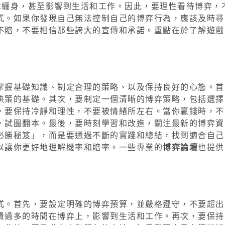
bt纏身，甚至影響到生活和工作。因此，要理性看待博弈，
式。如果你發現自己無法控制自己的博弈行為，應該及時尋
不賠，不要相信那些誇大的宣傳和承諾。重點在於了解遊戲
掌握基礎知識、制定合理的策略、以及保持良好的心態。首
決策的基礎。其次，要制定一個清晰的博弈策略，包括選擇
，要保持冷靜和理性，不要被情緒所左右。當你贏錢時，不
，試圖翻本。最後，要時刻學習和改進，關注最新的博弈資
必勝秘笈」，而是要通過不斷的實踐和總結，找到適合自己
以讓你更好地理解機率和賠率。一些專業的
博弈論壇
也提供
式。首先，要設定明確的博弈預算，並嚴格遵守，不要超出
費過多的時間在博弈上，影響到生活和工作。再次，要保持