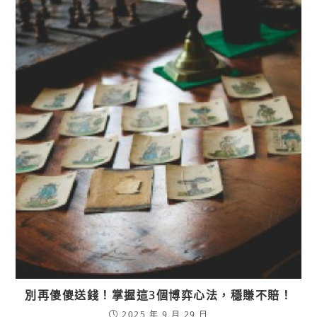
別再傻傻送錢！掌握這3個博弈心法，穩賺不賠！
2025 年 9 月 29 日