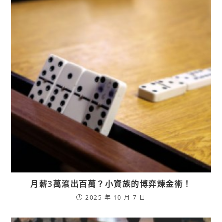
月薪3萬滾出百萬？小資族的博弈煉金術！
2025 年 10 月 7 日