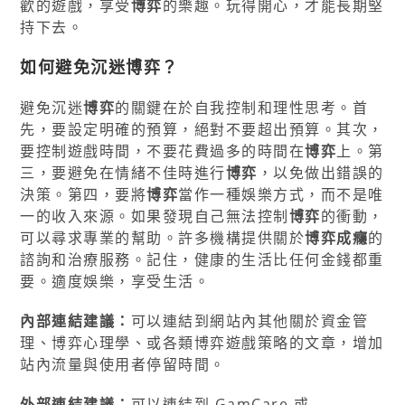
歡的遊戲，享受
博弈
的樂趣。玩得開心，才能長期堅
持下去。
如何避免沉迷博弈？
避免沉迷
博弈
的關鍵在於自我控制和理性思考。首
先，要設定明確的預算，絕對不要超出預算。其次，
要控制遊戲時間，不要花費過多的時間在
博弈
上。第
三，要避免在情緒不佳時進行
博弈
，以免做出錯誤的
決策。第四，要將
博弈
當作一種娛樂方式，而不是唯
一的收入來源。如果發現自己無法控制
博弈
的衝動，
可以尋求專業的幫助。許多機構提供關於
博弈成癮
的
諮詢和治療服務。記住，健康的生活比任何金錢都重
要。適度娛樂，享受生活。
內部連結建議：
可以連結到網站內其他關於資金管
理、博弈心理學、或各類博弈遊戲策略的文章，增加
站內流量與使用者停留時間。
外部連結建議：
可以連結到 GamCare 或