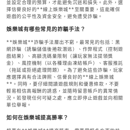
並設定合理的預算，才能避免沉迷和損失。此外，選
擇信譽良好的**線上娛樂城**至關重要，這能確保
遊戲的公平性及資金安全，避免遭受詐騙。
娛樂城有哪些常見的詐騙手法？
**娛樂城**詐騙手法層出不窮，最常見的包括：黑
網詐騙（誘騙儲值後捲款潛逃）、作弊程式（控制遊
戲結果）、高額洗碼量限制（讓玩家無法提領獎
金）、風控機制（以各種理由凍結帳戶）、客服推託
（拖延或拒絕處理問題）。為了避免這些詐騙，玩家
應選擇具有合法牌照、信譽良好的**線上娛樂城
**。同時，要仔細閱讀遊戲規則和優惠條款，不要
輕易相信高報酬的誘惑，並隨時留意帳戶的異常情
況。若發現任何可疑之處，應立即停止遊戲並向相關
單位舉報。
如何在娛樂城提高勝率？