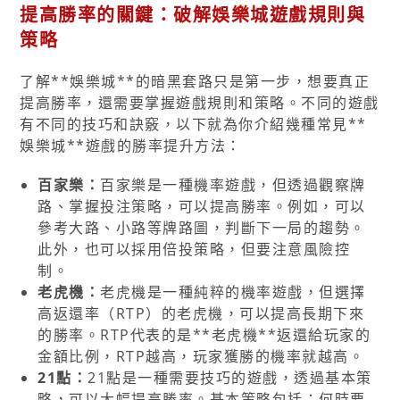
提高勝率的關鍵：破解娛樂城遊戲規則與
策略
了解**娛樂城**的暗黑套路只是第一步，想要真正
提高勝率，還需要掌握遊戲規則和策略。不同的遊戲
有不同的技巧和訣竅，以下就為你介紹幾種常見**
娛樂城**遊戲的勝率提升方法：
百家樂：
百家樂是一種機率遊戲，但透過觀察牌
路、掌握投注策略，可以提高勝率。例如，可以
參考大路、小路等牌路圖，判斷下一局的趨勢。
此外，也可以採用倍投策略，但要注意風險控
制。
老虎機：
老虎機是一種純粹的機率遊戲，但選擇
高返還率（RTP）的老虎機，可以提高長期下來
的勝率。RTP代表的是**老虎機**返還給玩家的
金額比例，RTP越高，玩家獲勝的機率就越高。
21點：
21點是一種需要技巧的遊戲，透過基本策
略，可以大幅提高勝率。基本策略包括：何時要