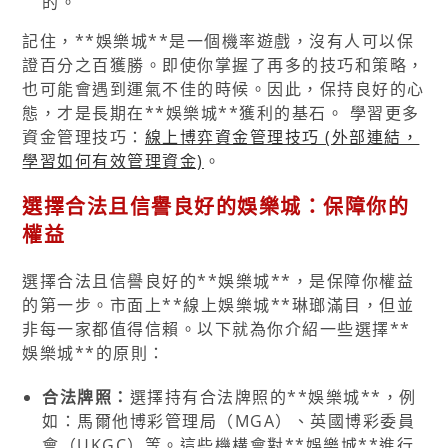
的。
記住，**娛樂城**是一個機率遊戲，沒有人可以保
證百分之百獲勝。即使你掌握了再多的技巧和策略，
也可能會遇到運氣不佳的時候。因此，保持良好的心
態，才是長期在**娛樂城**獲利的基石。 學習更多
資金管理技巧：
線上博弈資金管理技巧 (外部連結，
學習如何有效管理資金)
。
選擇合法且信譽良好的娛樂城：保障你的
權益
選擇合法且信譽良好的**娛樂城**，是保障你權益
的第一步。市面上**線上娛樂城**琳瑯滿目，但並
非每一家都值得信賴。以下就為你介紹一些選擇**
娛樂城**的原則：
合法牌照：
選擇持有合法牌照的**娛樂城**，例
如：馬爾他博彩管理局（MGA）、英國博彩委員
會（UKGC）等。這些機構會對**娛樂城**進行