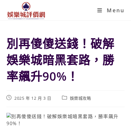
Menu
別再傻傻送錢！破解
娛樂城暗黑套路，勝
率飆升90%！
2025 年 12 月 3 日
娛樂城攻略