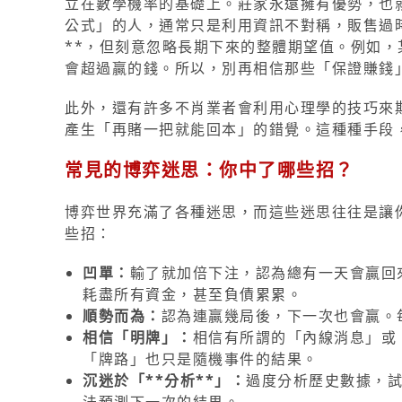
立在數學機率的基礎上。莊家永遠擁有優勢，也就是
公式」的人，通常只是利用資訊不對稱，販售過
**，但刻意忽略長期下來的整體期望值。例如
會超過贏的錢。所以，別再相信那些「保證賺錢
此外，還有許多不肖業者會利用心理學的技巧來
產生「再賭一把就能回本」的錯覺。這種種手段
常見的博弈迷思：你中了哪些招？
博弈世界充滿了各種迷思，而這些迷思往往是讓
些招：
凹單：
輸了就加倍下注，認為總有一天會贏回
耗盡所有資金，甚至負債累累。
順勢而為：
認為連贏幾局後，下一次也會贏。
相信「明牌」：
相信有所謂的「內線消息」或
「牌路」也只是隨機事件的結果。
沉迷於「**分析**」：
過度分析歷史數據，試