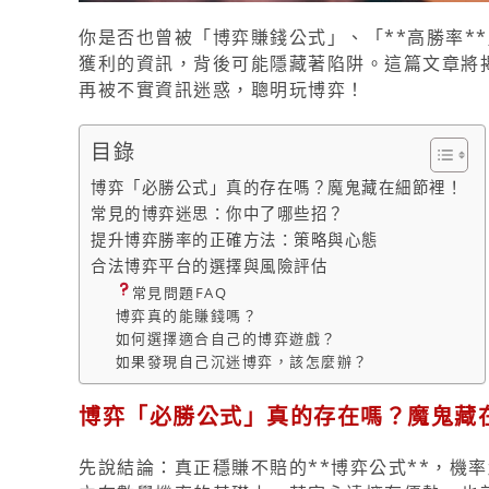
你是否也曾被「博弈賺錢公式」、「**高勝率*
獲利的資訊，背後可能隱藏著陷阱。這篇文章將
再被不實資訊迷惑，聰明玩博弈！
目錄
博弈「必勝公式」真的存在嗎？魔鬼藏在細節裡！
常見的博弈迷思：你中了哪些招？
提升博弈勝率的正確方法：策略與心態
合法博弈平台的選擇與風險評估
常見問題FAQ
博弈真的能賺錢嗎？
如何選擇適合自己的博弈遊戲？
如果發現自己沉迷博弈，該怎麼辦？
博弈「必勝公式」真的存在嗎？魔鬼藏
先說結論：真正穩賺不賠的**博弈公式**，機