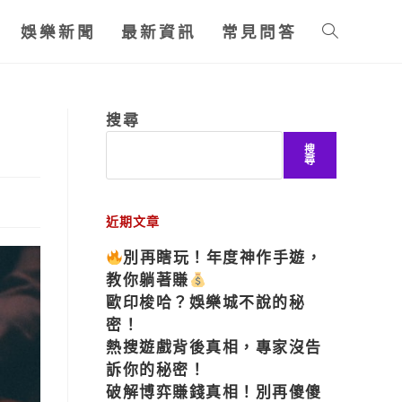
娛樂新聞
最新資訊
常見問答
搜尋
搜
尋
近期文章
別再瞎玩！年度神作手遊，
教你躺著賺
歐印梭哈？娛樂城不說的秘
密！
熱搜遊戲背後真相，專家沒告
訴你的秘密！
破解博弈賺錢真相！別再傻傻