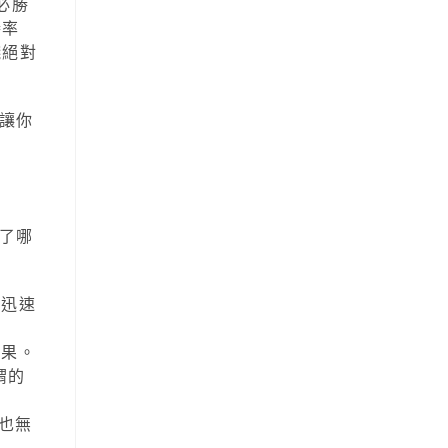
必勝
勝率
錢絕對
讓你
了哪
你迅速
結果。
謂的
也無