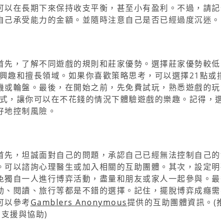
可以在長期下來保持收支平衡，甚至小有盈利。不過，請記
自己承受能力的金額。並隨時注意自己是否已經過度沉迷。
首先，了解不同遊戲的規則和莊家優勢。選擇莊家優勢較低
的興趣和擅長領域。如果你喜歡策略思考，可以選擇21點或
機或輪盤。最後，在開始之前，先免費試玩，熟悉遊戲的玩
模式，讓你可以在不花錢的情況下體驗遊戲的樂趣。記得，
好地控制風險。
首先，坦誠面對自己的問題，承認自己已經無法控制自己的
。可以諮詢心理醫生或加入相關的互助團體。其次，設定明
免獨自一人進行博弈活動，盡量和朋友或家人一起參與。最
動、閱讀、旅行等都是不錯的選擇。記住，擺脫博弈成癮需
可以參考
Gamblers Anonymous
提供的互助團體資訊。(
支援與協助)