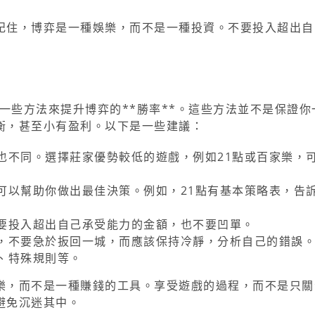
記住，博弈是一種娛樂，而不是一種投資。不要投入超出自
過一些方法來提升博弈的**勝率**。這些方法並不是保證你
衡，甚至小有盈利。以下是一些建議：
也不同。選擇莊家優勢較低的遊戲，例如21點或百家樂，
可以幫助你做出最佳決策。例如，21點有基本策略表，告
要投入超出自己承受能力的金額，也不要凹單。
，不要急於扳回一城，而應該保持冷靜，分析自己的錯誤
、特殊規則等。
樂，而不是一種賺錢的工具。享受遊戲的過程，而不是只關
避免沉迷其中。