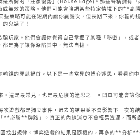
所謂的「莊家優勢」(House Edge)。那些聲稱擁有「
時或無效的策略。他們可能會強調某些特定情境下的**高
，某些策略可能在短期內讓你贏幾次，但長期下來，你輸的
」的鬼話了！
欺騙玩家。他們會讓你覺得自己掌握了某種「秘密」，或者
，都是為了讓你深陷其中，無法自拔。
你輸錢的罪魁禍首。以下是一些常見的博弈迷思，看看你中
來。這是最常見，也是最危險的迷思之一。凹單可能會讓
每次遊戲都是獨立事件，過去的結果並不會影響下一次的
「**必勝**牌路」。真正的內線消息不會輕易洩漏，而所
圖找出規律。博弈遊戲的結果是隨機的，再多的**分析**