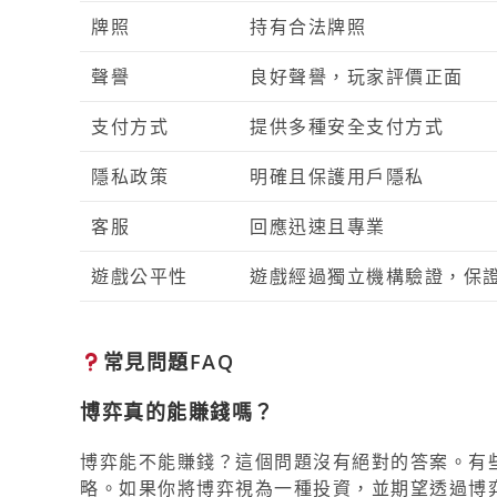
牌照
持有合法牌照
聲譽
良好聲譽，玩家評價正面
支付方式
提供多種安全支付方式
隱私政策
明確且保護用戶隱私
客服
回應迅速且專業
遊戲公平性
遊戲經過獨立機構驗證，保
常見問題FAQ
博弈真的能賺錢嗎？
博弈能不能賺錢？這個問題沒有絕對的答案。有
略。如果你將博弈視為一種投資，並期望透過博