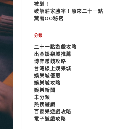
被騙！
破解莊家勝率！原來二十一點
藏著OO秘密
分類
二十一點遊戲攻略
出金娛樂城推薦
博弈賺錢攻略
台灣線上娛樂城
娛樂城優惠
娛樂城攻略
娛樂新聞
未分類
熱搜遊戲
百家樂遊戲攻略
電子遊戲攻略