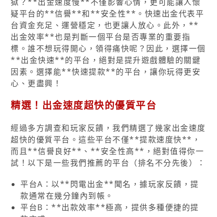
獄？**出金速度慢**不僅影響心情，更可能讓人懷
疑平台的**信譽**和**安全性**。快速出金代表平
台資金充足、運營穩定，也更讓人放心。此外，**
出金效率**也是判斷一個平台是否專業的重要指
標。誰不想玩得開心，領得痛快呢？因此，選擇一個
**出金快速**的平台，絕對是提升遊戲體驗的關鍵
因素。選擇能**快速提款**的平台，讓你玩得更安
心、更盡興！
精選！出金速度超快的優質平台
經過多方調查和玩家反饋，我們精選了幾家出金速度
超快的優質平台。這些平台不僅**提款速度快**，
而且**信譽良好**、**安全性高**，絕對值得你一
試！以下是一些我們推薦的平台（排名不分先後）：
平台A：以**閃電出金**聞名，據玩家反饋，提
款通常在幾分鐘內到帳。
平台B：**出款效率**極高，提供多種便捷的提