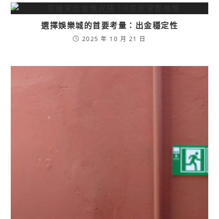
選擇娛樂城的首要考量：出金穩定性
2025 年 10 月 21 日