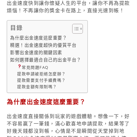
出金速度快到讓你懷疑人生的平台，讓你不再為提款
煩惱！不再讓你的獎金卡在路上，直接光速到帳！
目錄
為什麼出金速度這麼重要？
精選！出金速度超快的優質平台
影響出金速度的關鍵因素
如何選擇最適合自己的出金平台？
常見問題FAQ
提款申請被拒絕怎麼辦？
提款需要支付手續費嗎？
提款金額有限制嗎？
為什麼出金速度這麼重要？
出金速度直接關係到玩家的遊戲體驗。想像一下，好
不容易贏了一筆錢，滿心歡喜地申請提款，結果等了
好幾天錢都沒到帳，心情是不是瞬間從天堂掉到地