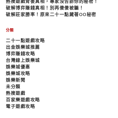
熱搜遊戲背後真相，專家沒告訴你的秘密！
破解博弈賺錢真相！別再傻傻被騙！
破解莊家勝率！原來二十一點藏著OO秘密
分類
二十一點遊戲攻略
出金娛樂城推薦
博弈賺錢攻略
台灣線上娛樂城
娛樂城優惠
娛樂城攻略
娛樂新聞
未分類
熱搜遊戲
百家樂遊戲攻略
電子遊戲攻略