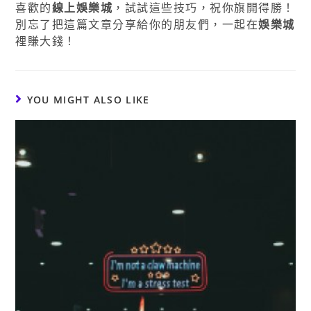
喜歡的
線上娛樂城
，試試這些技巧，祝你旗開得勝！
別忘了把這篇文章分享給你的朋友們，一起在
娛樂城
裡賺大錢！
YOU MIGHT ALSO LIKE