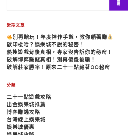
搜
尋
近期文章
別再瞎玩！年度神作手遊，教你躺著賺
歐印梭哈？娛樂城不說的秘密！
熱搜遊戲背後真相，專家沒告訴你的秘密！
破解博弈賺錢真相！別再傻傻被騙！
破解莊家勝率！原來二十一點藏著OO秘密
分類
二十一點遊戲攻略
出金娛樂城推薦
博弈賺錢攻略
台灣線上娛樂城
娛樂城優惠
娛樂城攻略