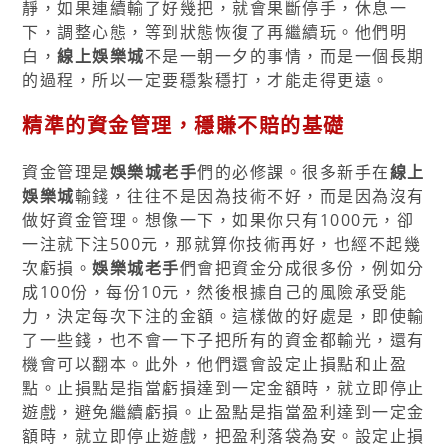
靜，如果連續輸了好幾把，就會果斷停手，休息一
下，調整心態，等到狀態恢復了再繼續玩。他們明
白，
線上娛樂城
不是一朝一夕的事情，而是一個長期
的過程，所以一定要穩紮穩打，才能走得更遠。
精準的資金管理，穩賺不賠的基礎
資金管理是
娛樂城老手
們的必修課。很多新手在
線上
娛樂城
輸錢，往往不是因為技術不好，而是因為沒有
做好資金管理。想像一下，如果你只有1000元，卻
一注就下注500元，那就算你技術再好，也經不起幾
次虧損。
娛樂城老手
們會把資金分成很多份，例如分
成100份，每份10元，然後根據自己的風險承受能
力，決定每次下注的金額。這樣做的好處是，即使輸
了一些錢，也不會一下子把所有的資金都輸光，還有
機會可以翻本。此外，他們還會設定止損點和止盈
點。止損點是指當虧損達到一定金額時，就立即停止
遊戲，避免繼續虧損。止盈點是指當盈利達到一定金
額時，就立即停止遊戲，把盈利落袋為安。設定止損