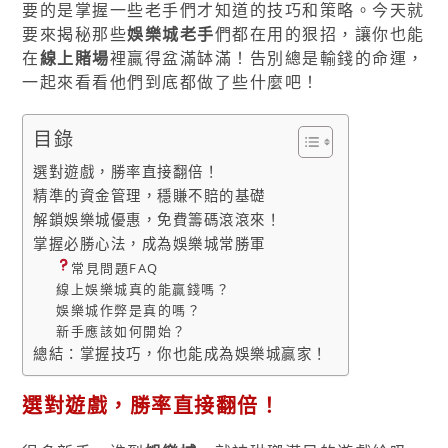
要的是掌握一些老手們才知道的技巧和策略。今天就
要來揭秘那些
娛樂城老手
們都在用的狠招，讓你也能
在
線上賭場
裡贏得盆滿缽滿！告別總是輸錢的命運，
一起來看看他們到底都做了些什麼吧！
目錄
選對遊戲，勝率直接翻倍！
精準的資金管理，穩賺不賠的基礎
解鎖娛樂城優惠，免費籌碼滾滾來！
掌握必勝心法，成為娛樂城常勝軍
常見問題FAQ
線上娛樂城真的能贏錢嗎？
娛樂城作弊是真的嗎？
新手應該如何開始？
總結：掌握技巧，你也能成為娛樂城贏家！
選對遊戲，勝率直接翻倍！