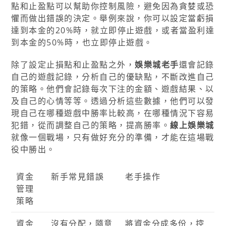
點和止盈點可以幫助你控制風險，避免因為貪婪或恐
懼而做出錯誤的決定。舉例來說，你可以設定當虧損
達到本金的20%時，就立即停止遊戲，或者當盈利達
到本金的50%時，也立即停止遊戲。
除了設定止損點和止盈點之外，
娛樂城老手
還會記錄
自己的遊戲記錄，分析自己的優缺點，不斷改進自己
的策略。他們會記錄每次下注的金額、遊戲結果、以
及自己的心情等等。透過分析這些數據，他們可以發
現自己在哪種遊戲中勝率比較高，在哪種情況下容易
犯錯，從而調整自己的策略，提高勝率。
線上娛樂城
就像一個戰場，只有做好充分的準備，才能在這場戰
役中勝出。
資金
新手常見錯誤
老手操作
管理
策略
資金
沒有分配，隨意
將資金分成多份，控