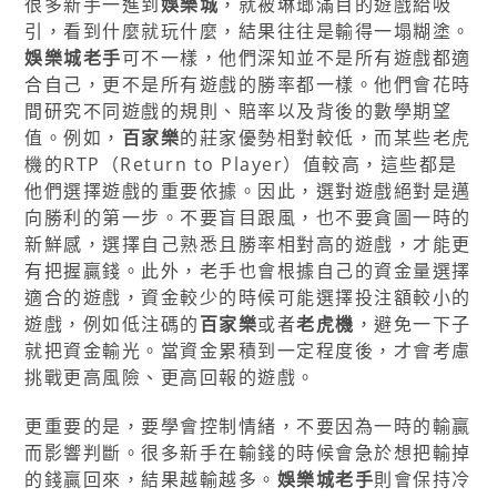
很多新手一進到
娛樂城
，就被琳瑯滿目的遊戲給吸
引，看到什麼就玩什麼，結果往往是輸得一塌糊塗。
娛樂城老手
可不一樣，他們深知並不是所有遊戲都適
合自己，更不是所有遊戲的勝率都一樣。他們會花時
間研究不同遊戲的規則、賠率以及背後的數學期望
值。例如，
百家樂
的莊家優勢相對較低，而某些老虎
機的RTP（Return to Player）值較高，這些都是
他們選擇遊戲的重要依據。因此，選對遊戲絕對是邁
向勝利的第一步。不要盲目跟風，也不要貪圖一時的
新鮮感，選擇自己熟悉且勝率相對高的遊戲，才能更
有把握贏錢。此外，老手也會根據自己的資金量選擇
適合的遊戲，資金較少的時候可能選擇投注額較小的
遊戲，例如低注碼的
百家樂
或者
老虎機
，避免一下子
就把資金輸光。當資金累積到一定程度後，才會考慮
挑戰更高風險、更高回報的遊戲。
更重要的是，要學會控制情緒，不要因為一時的輸贏
而影響判斷。很多新手在輸錢的時候會急於想把輸掉
的錢贏回來，結果越輸越多。
娛樂城老手
則會保持冷