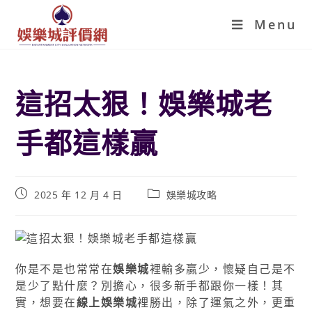
Menu
這招太狠！娛樂城老
手都這樣贏
2025 年 12 月 4 日
娛樂城攻略
你是不是也常常在
娛樂城
裡輸多贏少，懷疑自己是不
是少了點什麼？別擔心，很多新手都跟你一樣！其
實，想要在
線上娛樂城
裡勝出，除了運氣之外，更重