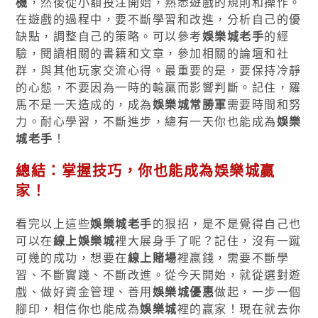
機
，然後從小額投注開始，熟悉遊戲的規則和操作。
在遊戲的過程中，要不斷學習和改進，分析自己的優
缺點，調整自己的策略。可以參考
娛樂城老手
的經
驗，閱讀相關的書籍和文章，參加相關的論壇和社
群，與其他玩家交流心得。最重要的是，要保持冷靜
的心態，不要因為一時的輸贏而影響判斷。記住，羅
馬不是一天造成的，成為
娛樂城常勝軍
需要時間和努
力。耐心學習，不斷進步，總有一天你也能成為
娛樂
城老手
！
總結：掌握技巧，你也能成為娛樂城贏
家！
看完以上這些
娛樂城老手
的狠招，是不是覺得自己也
可以在
線上娛樂城
裡大展身手了呢？記住，沒有一蹴
可幾的成功，想要在
線上賭場
裡贏錢，需要不斷學
習、不斷實踐、不斷改進。從今天開始，就從選對遊
戲、做好資金管理、善用
娛樂城優惠
做起，一步一個
腳印，相信你也能成為
娛樂城
裡的贏家！現在就去你