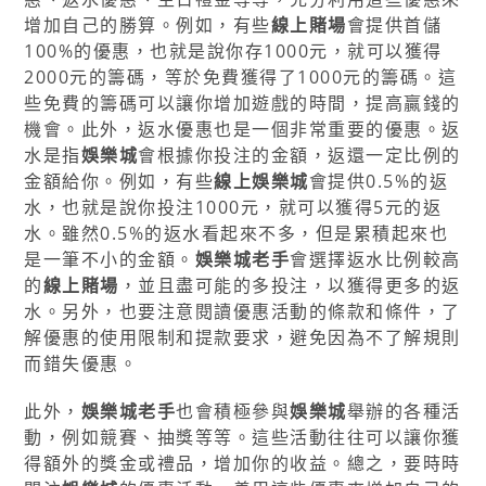
增加自己的勝算。例如，有些
線上賭場
會提供首儲
100%的優惠，也就是說你存1000元，就可以獲得
2000元的籌碼，等於免費獲得了1000元的籌碼。這
些免費的籌碼可以讓你增加遊戲的時間，提高贏錢的
機會。此外，返水優惠也是一個非常重要的優惠。返
水是指
娛樂城
會根據你投注的金額，返還一定比例的
金額給你。例如，有些
線上娛樂城
會提供0.5%的返
水，也就是說你投注1000元，就可以獲得5元的返
水。雖然0.5%的返水看起來不多，但是累積起來也
是一筆不小的金額。
娛樂城老手
會選擇返水比例較高
的
線上賭場
，並且盡可能的多投注，以獲得更多的返
水。另外，也要注意閱讀優惠活動的條款和條件，了
解優惠的使用限制和提款要求，避免因為不了解規則
而錯失優惠。
此外，
娛樂城老手
也會積極參與
娛樂城
舉辦的各種活
動，例如競賽、抽獎等等。這些活動往往可以讓你獲
得額外的獎金或禮品，增加你的收益。總之，要時時