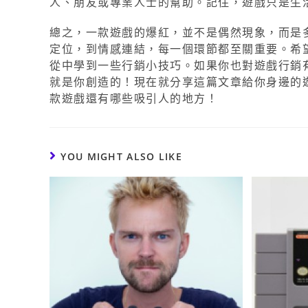
人、朋友或專業人士的幫助。記住，遊戲只是生
總之，一款遊戲的爆紅，並不是偶然現象，而是
定位，到情感連結，每一個環節都至關重要。希
從中學到一些行銷小技巧。如果你也對遊戲行銷
就是你創造的！現在就分享這篇文章給你身邊的
款遊戲還有哪些吸引人的地方！
YOU MIGHT ALSO LIKE