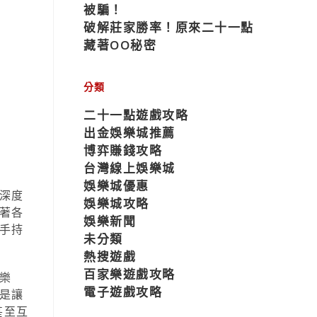
被騙！
破解莊家勝率！原來二十一點
藏著OO秘密
分類
二十一點遊戲攻略
出金娛樂城推薦
博弈賺錢攻略
台灣線上娛樂城
娛樂城優惠
深度
娛樂城攻略
著各
娛樂新聞
手持
未分類
熱搜遊戲
百家樂遊戲攻略
樂
電子遊戲攻略
是讓
甚至互