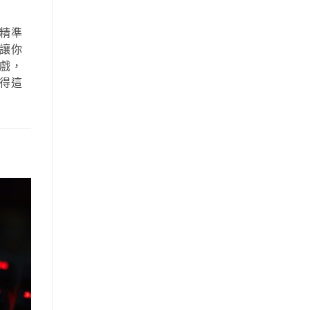
精準
讓你
戲，
得這