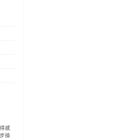
得感
步操