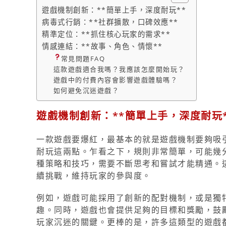
遊戲機制創新：**簡單上手，深度耐玩**
病毒式行銷：**社群擴散，口碑效應**
精準定位：**抓住核心玩家的需求**
情感連結：**故事、角色、情懷**
常見問題FAQ
這款遊戲適合我嗎？我應該怎麼開始玩？
遊戲中的付費內容會影響遊戲體驗嗎？
如何避免沉迷遊戲？
遊戲機制創新：**簡單上手，深度耐玩*
一款遊戲要爆紅，最基本的就是遊戲機制要夠吸
耐玩這兩點。乍看之下，規則非常簡單，可能幾
種策略和技巧，需要不斷思考和嘗試才能精通。
續挑戰，維持玩家的參與度。
例如，遊戲可能採用了創新的配對機制，或是獨
趣。同時，遊戲也會提供足夠的目標和獎勵，鼓
玩家沉迷的關鍵。更棒的是，許多這類型的遊戲都