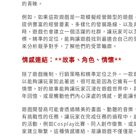
的青睞。
例如，如果這款遊戲是一款模擬經營類型的遊戲
提供豐富的經營要素、多樣化的發展路線、以及
時，遊戲也會建立一個活躍的社群，讓玩家可以
標。精準的定位，能夠讓遊戲找到最適合自己的受眾，
來分析競爭對手，了解他們的受眾輪廓。
情感連結：**故事、角色、情懷**
除了遊戲機制、行銷策略和精準定位之外，一款遊
以能夠讓玩家如此著迷，很可能是因為它擁有一
情懷。好的故事能夠讓玩家沉浸在遊戲世界中，
年回憶、或是觸動他們內心深處的情感，更能讓
遊戲開發商可能會透過精美的畫面、動聽的音樂
有挑戰性的任務，讓玩家在完成任務的過程中，
的活動，例如Cosplay比賽、同人創作徵集
家建立聯繫。這種情感連結，是讓遊戲不僅僅是