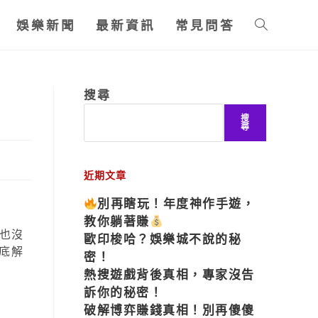
娛樂新聞
最新資訊
常見問答
搜尋
搜
尋
近期文章
別再瞎玩！年度神作手遊，
教你躺著賺
也沒
歐印梭哈？娛樂城不說的秘
底解
密！
熱搜遊戲背後真相，專家沒告
訴你的秘密！
破解博弈賺錢真相！別再傻傻