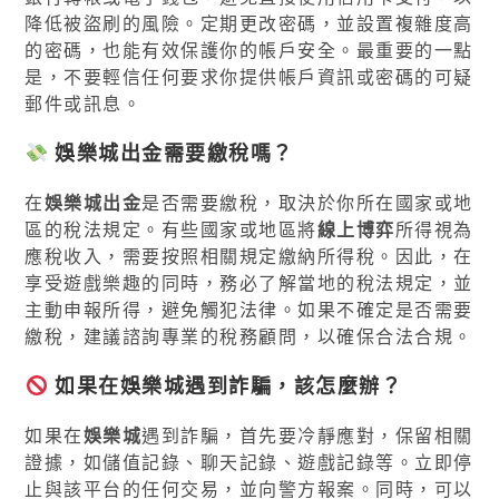
降低被盜刷的風險。定期更改密碼，並設置複雜度高
的密碼，也能有效保護你的帳戶安全。最重要的一點
是，不要輕信任何要求你提供帳戶資訊或密碼的可疑
郵件或訊息。
娛樂城出金需要繳稅嗎？
在
娛樂城出金
是否需要繳稅，取決於你所在國家或地
區的稅法規定。有些國家或地區將
線上博弈
所得視為
應稅收入，需要按照相關規定繳納所得稅。因此，在
享受遊戲樂趣的同時，務必了解當地的稅法規定，並
主動申報所得，避免觸犯法律。如果不確定是否需要
繳稅，建議諮詢專業的稅務顧問，以確保合法合規。
如果在娛樂城遇到詐騙，該怎麼辦？
如果在
娛樂城
遇到詐騙，首先要冷靜應對，保留相關
證據，如儲值記錄、聊天記錄、遊戲記錄等。立即停
止與該平台的任何交易，並向警方報案。同時，可以