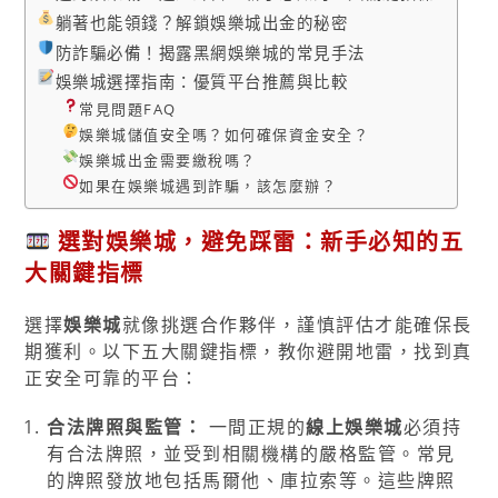
躺著也能領錢？解鎖娛樂城出金的秘密
防詐騙必備！揭露黑網娛樂城的常見手法
娛樂城選擇指南：優質平台推薦與比較
常見問題FAQ
娛樂城儲值安全嗎？如何確保資金安全？
娛樂城出金需要繳稅嗎？
如果在娛樂城遇到詐騙，該怎麼辦？
選對娛樂城，避免踩雷：新手必知的五
大關鍵指標
選擇
娛樂城
就像挑選合作夥伴，謹慎評估才能確保長
期獲利。以下五大關鍵指標，教你避開地雷，找到真
正安全可靠的平台：
合法牌照與監管：
一間正規的
線上娛樂城
必須持
有合法牌照，並受到相關機構的嚴格監管。常見
的牌照發放地包括馬爾他、庫拉索等。這些牌照