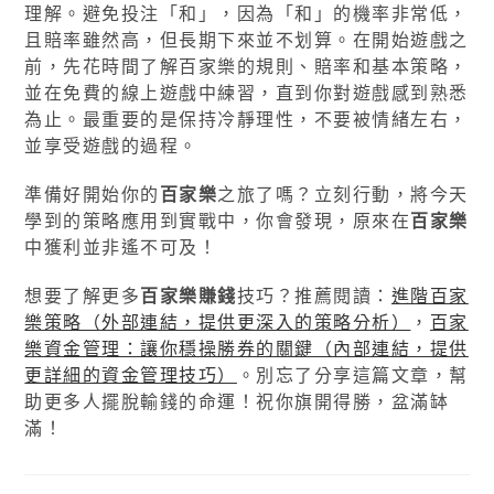
理解。避免投注「和」，因為「和」的機率非常低，
且賠率雖然高，但長期下來並不划算。在開始遊戲之
前，先花時間了解百家樂的規則、賠率和基本策略，
並在免費的線上遊戲中練習，直到你對遊戲感到熟悉
為止。最重要的是保持冷靜理性，不要被情緒左右，
並享受遊戲的過程。
準備好開始你的
百家樂
之旅了嗎？立刻行動，將今天
學到的策略應用到實戰中，你會發現，原來在
百家樂
中獲利並非遙不可及！
想要了解更多
百家樂賺錢
技巧？推薦閱讀：
進階百家
樂策略（外部連結，提供更深入的策略分析）
，
百家
樂資金管理：讓你穩操勝券的關鍵（內部連結，提供
更詳細的資金管理技巧）
。別忘了分享這篇文章，幫
助更多人擺脫輸錢的命運！祝你旗開得勝，盆滿缽
滿！