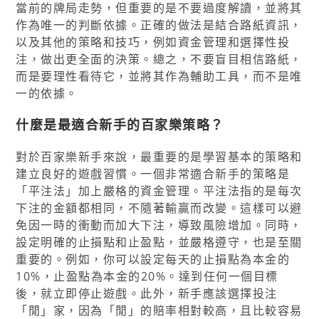
當前的牌局走勢，但重要的是不要過度解讀，並將其
作為唯一的判斷依據。正確的做法是結合路紙資訊，
以及其他的策略和技巧，例如資金管理和選擇性投
注，做出更全面的決策。總之，不要盲目相信路紙，
而是要理性看待它，並將其作為輔助工具，而不是唯
一的依據。
什麼是最適合新手的百家樂策略？
對於百家樂新手來說，最重要的是學習基本的策略和
建立良好的遊戲習慣。一個非常適合新手的策略是
「平注法」加上嚴格的資金管理。平注法指的是每次
下注的金額都相同，不隨著輸贏而改變。這樣可以避
免因一時的衝動而加大下注，導致風險增加。同時，
設定明確的止損點和止盈點，並嚴格遵守，也是至關
重要的。例如，你可以設定每天的止損點為本金的
10%，止盈點為本金的20%。達到任何一個目標
後，就立即停止遊戲。此外，新手應該選擇投注
「閒」家，因為「閒」的賠率相對較高，且比較容易