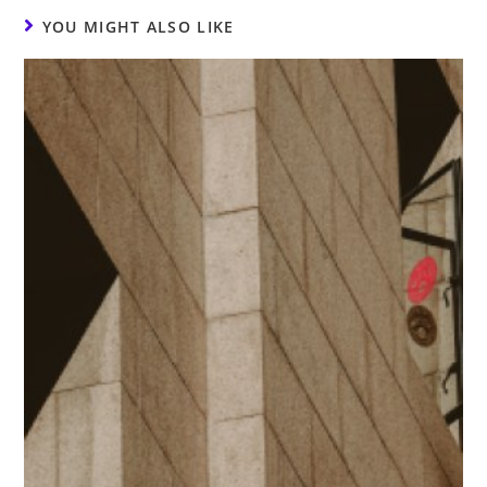
YOU MIGHT ALSO LIKE