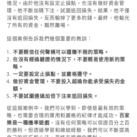
情況。由於他沒有設定止損點，也沒有做好資金管
理，他不斷加碼下注，試圖追回損失。結果，他不僅
沒有追回損失，反而輸掉了更多的錢。最終，他輸光
了所有的資金，黯然離場。
這個案例告訴我們幾個重要的教訓：
不要輕信任何聲稱可以穩賺不賠的策略。
在沒有經過驗證的情況下，不要輕易使用新的策
略。
一定要設定止損點，並嚴格遵守。
做好資金管理，不要投入超過你能承受損失的金
額。
不要試圖通過加倍下注來追回損失。
從這個案例中，我們可以學到，即使是最有效的策
略，也需要合理的運用和嚴格的紀律才能成功。
百家
樂是一種機率遊戲
，沒有任何策略可以保證百分之百
的勝利。但透過學習和總結經驗，我們可以不斷提高