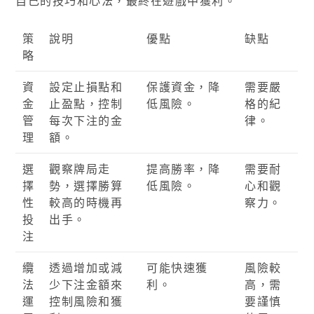
自己的技巧和心法，最終在遊戲中獲利。
策
說明
優點
缺點
略
資
設定止損點和
保護資金，降
需要嚴
金
止盈點，控制
低風險。
格的紀
管
每次下注的金
律。
理
額。
選
觀察牌局走
提高勝率，降
需要耐
擇
勢，選擇勝算
低風險。
心和觀
性
較高的時機再
察力。
投
出手。
注
纜
透過增加或減
可能快速獲
風險較
法
少下注金額來
利。
高，需
運
控制風險和獲
要謹慎