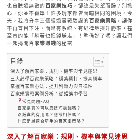
也曾聽過無數的
百家樂技巧
，卻總是失望而歸？別擔
心，你並不孤單！許多玩家都曾面臨相同的困境。今
天，我將分享三個經過實戰驗證的
百家樂策略
，讓你
不再盲目下注，而是有系統、有紀律地提升勝率，甚
至真的能「躺著也把錢賺走」！準備好了嗎？讓我們
一起揭開
百家樂賺錢
的秘密！
目錄
深入了解百家樂：規則、機率與常見迷思
三大必學百家樂策略：穩紮穩打，提高勝率
掌握百家樂心法：提升判斷力與自律性
百家樂實戰案例分析：從錯誤中學習
常見問題FAQ
百家樂真的可以靠技巧賺錢嗎？
路紙真的有用嗎？應該相信嗎？
什麼是最適合新手的百家樂策略？
深入了解百家樂：規則、機率與常見迷思