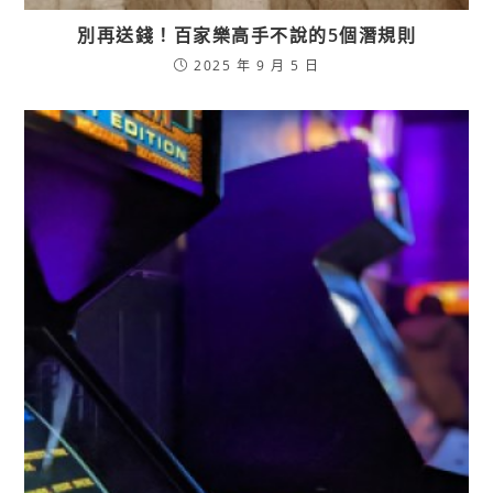
別再送錢！百家樂高手不說的5個潛規則
2025 年 9 月 5 日