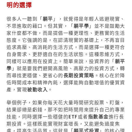
明的選擇
很多人一聽到「
躺平
」，就覺得是年輕人逃避現實、
不思進取的藉口。但其實，「
躺平學
」並不是鼓勵大
家什麼都不做，而是提倡一種更理性、更務實的生活
態度。它強調的是，在認清現實的基礎上，不再盲目
追求高壓、高消耗的生活方式，而是選擇一種更符合
自身需求、更舒適自在的生活狀態。這種思維方式，
同樣可以應用在投資上。簡單來說，投資界的「
躺平
學
」就是要我們避開高風險、高壓力的投資方式，轉
而尋找更穩健、更省心的
長期投資策略
。核心在於降
低時間成本和精神內耗，選擇能夠自動增值的優質資
產，實現
被動收入
。
舉個例子，如果你每天花大量時間研究股票、盯盤，
結果卻總是虧錢，那不如把時間用來提升自己的專業
技能，同時選擇一些穩健的
ETF
或者
指數基金
進行長
期投資。這樣既能實現財富增長，又能避免過度焦
慮，提高生活品質。這就是「
躺平式投資
」的核心理