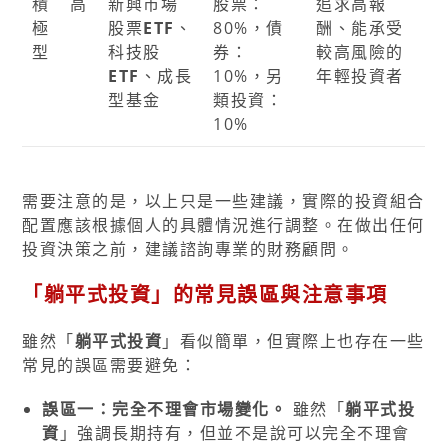
積
高
新興市場
股票：
追求高報
極
股票
ETF
、
80%，債
酬、能承受
型
科技股
券：
較高風險的
ETF
、成長
10%，另
年輕投資者
型基金
類投資：
10%
需要注意的是，以上只是一些建議，實際的投資組合
配置應該根據個人的具體情況進行調整。在做出任何
投資決策之前，建議諮詢專業的財務顧問。
「躺平式投資」的常見誤區與注意事項
雖然「
躺平式投資
」看似簡單，但實際上也存在一些
常見的誤區需要避免：
誤區一：完全不理會市場變化。
雖然「
躺平式投
資
」強調長期持有，但並不是說可以完全不理會