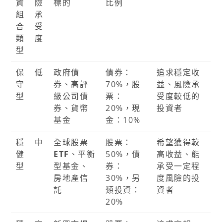
資
險
標的
比例
組
承
合
受
類
度
型
保
低
政府債
債券：
追求穩定收
守
券、高評
70%，股
益、風險承
型
級公司債
票：
受度較低的
券、貨幣
20%，現
投資者
基金
金：10%
穩
中
全球股票
股票：
希望獲得較
健
ETF
、平衡
50%，債
高收益、能
型
型基金、
券：
承受一定程
房地產信
30%，另
度風險的投
託
類投資：
資者
20%