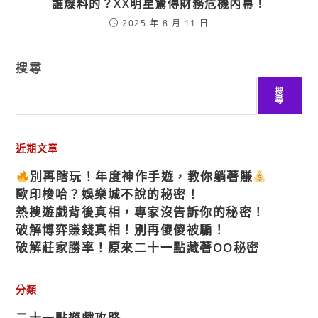
誰爆料的？XX明星驚傳財務危機內幕！
2025 年 8 月 11 日
搜尋
搜
尋
近期文章
別再瞎玩！年度神作手遊，教你躺著賺
歐印梭哈？娛樂城不說的秘密！
熱搜遊戲背後真相，專家沒告訴你的秘密！
破解博弈賺錢真相！別再傻傻被騙！
破解莊家勝率！原來二十一點藏著OO秘密
分類
二十一點遊戲攻略