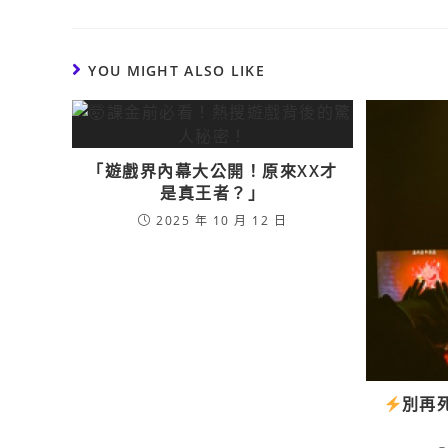
YOU MIGHT ALSO LIKE
「遊戲界內幕大公開！原來XX才
是真王者？」
2025 年 10 月 12 日
別再