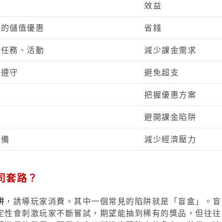
效益
道的儲值優惠
省錢
、任務、活動
減少課金需求
格遵守
避免超支
動
把握優惠方案
驗
避開課金陷阱
裝備
減少經濟壓力
司套路？
阱
，誘導玩家消費。其中一個常見的陷阱就是「盲盒」。盲
定性會刺激玩家不斷嘗試，期望能抽到稀有的獎品，但往往