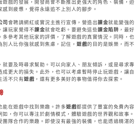
著遊戲的發展，開發商會不斷推出更強大的角色、裝備，迫
家感到疲憊，覺得永遠追不上別人的腳步。
公司
會聘請網紅或實況主進行宣傳，營造出
課金
就能變強的
，讓玩家覺得不
課金
就會吃虧。要避免這些
課金陷阱
，最好
。多參考其他玩家的評價，了解遊戲的真實情況。同時，也
為別人比你強就感到焦慮，記住，
遊戲
的目的是娛樂，而不
，就要及時尋求幫助。可以向家人、朋友傾訴，或是尋求專
造成更大的損失。此外，也可以考慮暫時停止玩遊戲，讓自
生活不只有
遊戲
，還有更多美好的事物值得你去探索。
諦
也能在遊戲中找到樂趣。許多
遊戲
都提供了豐富的免費內容
例如，你可以專注於劇情模式，體驗遊戲的世界觀和故事。
受團隊合作的樂趣。即使沒有最強的裝備，也能透過精湛的