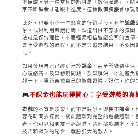
本無歸。另一種常見的陷阱是「數值膨脹」。隨
家不斷
課金
才能跟上進度。這種
數值膨脹
會讓玩
此外，也要小心一些惡意的行銷手段。有些
遊戲
象。或是利用飢餓行銷，製造出供不應求的氛圍
法就是保持理性，不要輕易相信遊戲公司的宣傳
會享受遊戲的過程，而不是只追求結果。不要因
比。
如果發現自己已經沉迷於
課金
，甚至影響到生活
心理諮商。及早發現問題，及早解決，才能避免
靜一下，重新審視自己的遊戲習慣。記住，你的
不課金也能玩得開心：享受遊戲的真
遊戲
的本質是娛樂，而不是競爭。即使不
課金
，
要花時間去探索，就能體驗到完整的遊戲體驗。
者，你可以和朋友一起組隊，共同挑戰副本，享
技巧和默契的配合，戰勝強大的敵人。