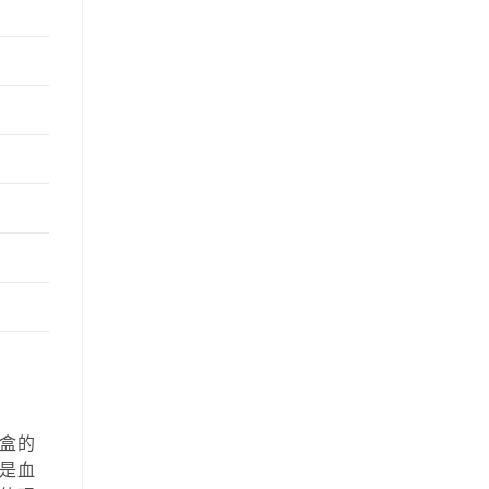
盒的
是血