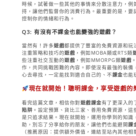
時候，試著做一些其他的事情來分散注意力，例
持，讓他們監督你的消費行為。最重要的是，要
控制你的情緒和行為。
Q3: 有沒有不課金也能變強的遊戲？
當然有！許多
遊戲
都提供了豐富的免費資源和玩
注重策略和技巧的
遊戲
，例如MOBA類或RTS類
些注重社交互動的
遊戲
，例如MMORPG類
遊戲
作，共同挑戰困難的內容。即使沒有最強的裝備
心去尋找，一定能找到適合自己的、不
課金
也能
現在就開始！聰明課金，享受遊戲的
看完這篇文章，相信你對
遊戲課金
有了更深入的
陷阱
。設定預算、貨比三家、善用免費資源，這
是只追求結果。現在就開始，運用你學到的知識
助，別忘了分享給你的朋友，讓他們也能避開
課
（推薦原因：提供額外價值，連結至站內其他相