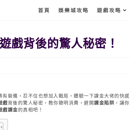
首頁
娛樂城攻略
遊戲攻略
遊戲背後的驚人秘密！
稀有裝備，忍不住也想加入戰局，體驗一下課金大佬的快感
遊戲
背後的驚人秘密，教你聰明消費，避開
課金陷阱
，讓你
遊戲課金
的真相吧！