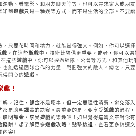
如運動、看電影、和朋友聊天等等。也可以尋求家人或朋友
認知到
遊戲
只是一種娛樂方式，而不是生活的全部。不要讓
法，只要花時間和精力，就能變得強大。例如，你可以選擇
遊戲
。在這些
遊戲
中，技術比裝備更重要。或者，你可以選
。在這些
遊戲
中，你可以透過組隊、公會等方式，和其他玩
，也能透過團隊合作的力量，戰勝強大的敵人。總之，只要
玩得開心的
遊戲
。
樂趣！
了解。記住，
課金
不是壞事，但一定要理性消費，避免落入
些都是聰明
課金
的訣竅。最重要的是，要享受
遊戲
的過程，
，聰明
課金
，享受
遊戲
的樂趣吧！如果覺得這篇文章對你有
金陷阱
！想了解更多
遊戲攻略
？點擊
這裡
，查看更多精選文
關內容）