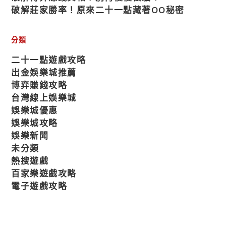
破解莊家勝率！原來二十一點藏著OO秘密
分類
二十一點遊戲攻略
出金娛樂城推薦
博弈賺錢攻略
台灣線上娛樂城
娛樂城優惠
娛樂城攻略
娛樂新聞
未分類
熱搜遊戲
百家樂遊戲攻略
電子遊戲攻略