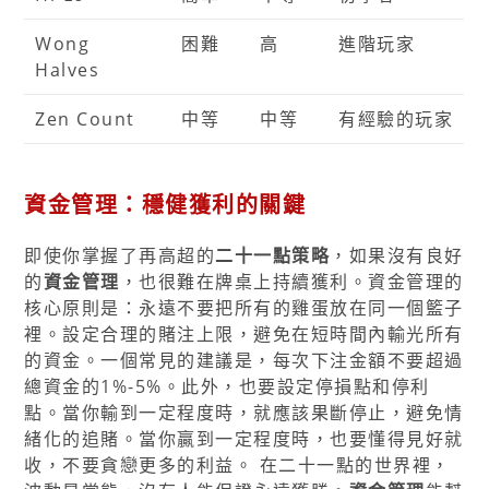
Wong
困難
高
進階玩家
Halves
Zen Count
中等
中等
有經驗的玩家
資金管理：穩健獲利的關鍵
即使你掌握了再高超的
二十一點策略
，如果沒有良好
的
資金管理
，也很難在牌桌上持續獲利。資金管理的
核心原則是：永遠不要把所有的雞蛋放在同一個籃子
裡。設定合理的賭注上限，避免在短時間內輸光所有
的資金。一個常見的建議是，每次下注金額不要超過
總資金的1%-5%。此外，也要設定停損點和停利
點。當你輸到一定程度時，就應該果斷停止，避免情
緒化的追賭。當你贏到一定程度時，也要懂得見好就
收，不要貪戀更多的利益。 在二十一點的世界裡，