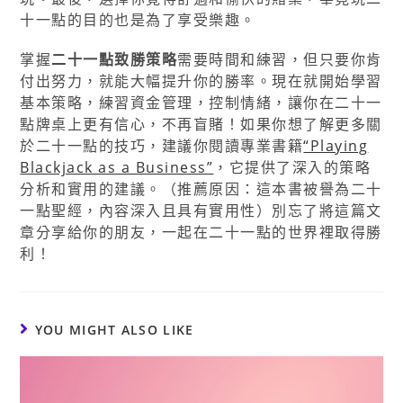
十一點的目的也是為了享受樂趣。
掌握
二十一點致勝策略
需要時間和練習，但只要你肯
付出努力，就能大幅提升你的勝率。現在就開始學習
基本策略，練習資金管理，控制情緒，讓你在二十一
點牌桌上更有信心，不再盲賭！如果你想了解更多關
於二十一點的技巧，建議你閱讀專業書籍
“Playing
Blackjack as a Business”
，它提供了深入的策略
分析和實用的建議。（推薦原因：這本書被譽為二十
一點聖經，內容深入且具有實用性）別忘了將這篇文
章分享給你的朋友，一起在二十一點的世界裡取得勝
利！
YOU MIGHT ALSO LIKE