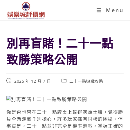
Menu
別再盲賭！二十一點
致勝策略公開
2025 年 12 月 7 日
二十一點遊戲攻略
你是否也曾在二十一點牌桌上輸得灰頭土臉，覺得勝
負全憑運氣？別擔心，許多玩家都有同樣的困擾。但
事實是，二十一點並非完全是機率遊戲，掌握正確的