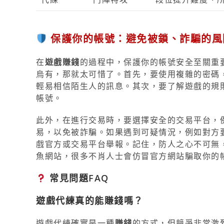
保護你的帳號：避免被鎖、詐騙的風
在
遊戲賺錢
的過程中，保護你的帳號安全至關重
烏有，那就太可惜了。首先，要使用複雜的密碼
輕易相信陌生人的訊息。其次，要了解遊戲的規
帳號。
此外，在進行交易時，要選擇安全的交易平台，
易，以免被詐騙。如果遇到可疑情況，例如對方
戲官方或交易平台舉報。記住，防人之心不可無
魚網站，很多不肖人士會仿冒官方網站騙取你的
常見問題FAQ
遊戲代練真的能賺錢嗎？
遊戲代練確實是一種
賺錢
的方式，但競爭非常激