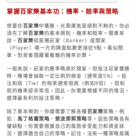
掌握百家樂基本功：機率、賠率與策略
想要在
百家樂
中獲勝，光靠運氣是絕對不夠的。你必
須先了解
百家樂
的基本規則、機率和賠率。簡單來
說，
百家樂
就是賭莊家（Banker）或閒家
（Player）哪一方的牌面點數更接近9點。看似簡
單，但背後隱藏著複雜的機率計算。
一般來說，莊家的勝率略高於閒家，但投注莊家獲勝
時，賭場會抽取一定比例的佣金（通常是5%）。投
注和局（Tie）的賠率通常很高（例如8倍），但和
局的機率卻非常低。因此，你需要根據不同的情況，
選擇最有利的投注策略。
除了基本規則，你還需要了解各種
百家樂
策略，例
如：
馬丁格爾策略
、
斐波那契策略
等。這些策略各有
優缺點，你需要根據自己的風險承受能力和資金狀
況，選擇適合自己的策略。記住，沒有一種策略是萬