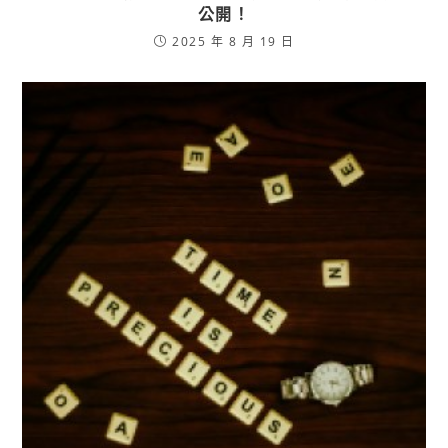
公開！
2025 年 8 月 19 日