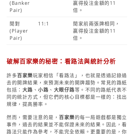
(Banker
贏得投注金額的11
Pair)
倍。
閒對
11:1
閒家前兩張牌相同，
(Player
贏得投注金額的11
Pair)
倍。
破解百家樂的秘密：看路法與統計分析
許多
百家樂
玩家相信「看路法」，也就是透過記錄過
去的開牌結果，來預測未來的開牌趨勢。常見的路紙
包括：
大路
、
小路
、
大眼仔路
等。不同的路紙代表不
同的統計方式，但它們的核心目標都是一樣的：找出
規律，提高勝率。
然而，需要注意的是，
百家樂
的每一局遊戲都是獨立
事件，過去的結果並不能保證未來的結果。因此，看
路法只能作為參考，不能完全依賴。更重要的是，你