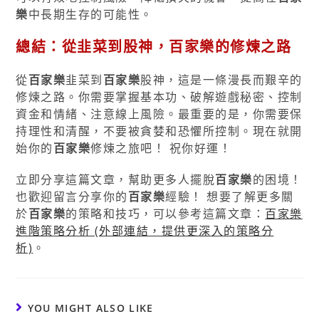
樂
中長期生存的可能性。
總結：從韭菜到股神，百家樂的修煉之路
從
百家樂
韭菜到
百家樂
股神，這是一條漫長而艱辛的
修煉之路。你需要掌握基本功、破解遊戲秘密、控制
資金和情緒、注意線上風險。最重要的是，你需要保
持理性和清醒，不要被貪婪和恐懼所控制。現在就開
始你的
百家樂
修煉之旅吧！ 祝你好運！
立即分享這篇文章，幫助更多人擺脫
百家樂
的困境！
也歡迎留言分享你的
百家樂
經驗！ 想要了解更多關
於
百家樂
的策略和技巧，可以參考這篇文章：
百家樂
進階策略分析 (外部連結，提供更深入的策略分
析)
。
YOU MIGHT ALSO LIKE