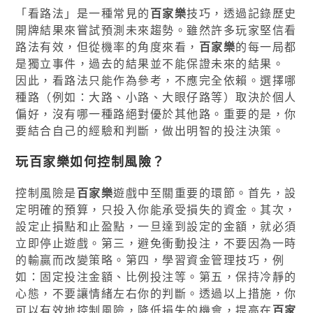
「看路法」是一種常見的
百家樂
技巧，透過記錄歷史
開牌結果來嘗試預測未來趨勢。雖然許多玩家堅信看
路法有效，但從機率的角度來看，
百家樂
的每一局都
是獨立事件，過去的結果並不能保證未來的結果。
因此，看路法只能作為參考，不應完全依賴。選擇哪
種路（例如：大路、小路、大眼仔路等）取決於個人
偏好，沒有哪一種路絕對優於其他路。重要的是，你
要結合自己的經驗和判斷，做出明智的投注決策。
玩百家樂如何控制風險？
控制風險是
百家樂
遊戲中至關重要的環節。首先，設
定明確的預算，只投入你能承受損失的資金。其次，
設定止損點和止盈點，一旦達到設定的金額，就必須
立即停止遊戲。第三，避免衝動投注，不要因為一時
的輸贏而改變策略。第四，學習資金管理技巧，例
如：固定投注金額、比例投注等。第五，保持冷靜的
心態，不要讓情緒左右你的判斷。透過以上措施，你
可以有效地控制風險，降低損失的機會，提高在
百家