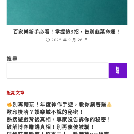
百家樂新手必看！掌握這3招，告別韭菜命運！
2025 年 9 月 26 日
搜尋
搜
尋
近期文章
別再瞎玩！年度神作手遊，教你躺著賺
歐印梭哈？娛樂城不說的秘密！
熱搜遊戲背後真相，專家沒告訴你的秘密！
破解博弈賺錢真相！別再傻傻被騙！