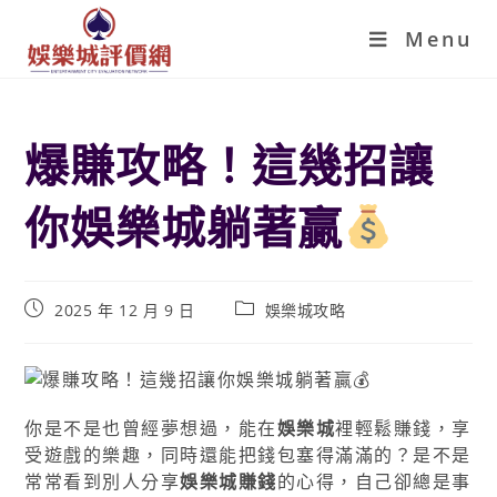
Menu
爆賺攻略！這幾招讓
你娛樂城躺著贏
2025 年 12 月 9 日
娛樂城攻略
你是不是也曾經夢想過，能在
娛樂城
裡輕鬆賺錢，享
受遊戲的樂趣，同時還能把錢包塞得滿滿的？是不是
常常看到別人分享
娛樂城賺錢
的心得，自己卻總是事