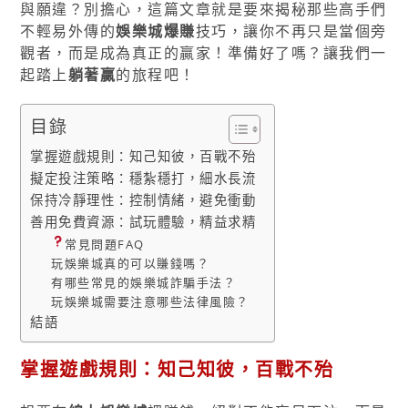
與願違？別擔心，這篇文章就是要來揭秘那些高手們
不輕易外傳的
娛樂城爆賺
技巧，讓你不再只是當個旁
觀者，而是成為真正的贏家！準備好了嗎？讓我們一
起踏上
躺著贏
的旅程吧！
目錄
掌握遊戲規則：知己知彼，百戰不殆
擬定投注策略：穩紮穩打，細水長流
保持冷靜理性：控制情緒，避免衝動
善用免費資源：試玩體驗，精益求精
常見問題FAQ
玩娛樂城真的可以賺錢嗎？
有哪些常見的娛樂城詐騙手法？
玩娛樂城需要注意哪些法律風險？
結語
掌握遊戲規則：知己知彼，百戰不殆