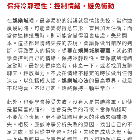
保持冷靜理性：控制情緒，避免衝動
在
娛樂城
裡，最容易犯的錯誤就是情緒失控。當你連
贏幾局時，可能會變得得意忘形，盲目加大注碼；而
當你連輸幾局時，則可能會變得沮喪焦慮，急於翻
本。這些都是情緒失控的表現，會讓你做出錯誤的判
斷，導致更大的損失。想要在
娛樂城躺著贏
，就必須
學會控制自己的情緒，保持冷靜理性。當你感到情緒
波動時，最好先暫停遊戲，休息一下，或者找朋友聊
聊天，釋放壓力。不要在情緒不穩定的時候做出任何
決定，以免鑄成大錯。
娛樂城心法
的最高境界，就是
不以物喜，不以己悲，始終保持一顆平常心。
此外，也要學會接受失敗。沒有人是常勝將軍，即使
是最厲害的賭神，也會有失手的時候。當你輸錢時，
不要灰心喪氣，更不要試圖用更大的注碼來彌補損
失。相反，應該冷靜分析失敗的原因，找出自己的不
足之處，並且從中學習。記住，失敗是成功之母，每
一次失敗都是一次寶貴的經驗，可以幫助你成長，讓