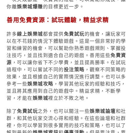
你離
娛樂城爆賺
的目標更近一步。
善用免費資源：試玩體驗，精益求精
許多
線上娛樂城
都會提供
免費試玩
的機會，讓玩家可
以在不花錢的情況下體驗遊戲。這是一個非常好的學
習和練習的機會，可以幫助你熟悉遊戲規則、掌握投
注技巧，並且找到適合自己的遊戲。善用這些
免費資
源
，可以讓你省下不少學費，並且提高勝率。在試玩
過程中，可以嘗試不同的
投注策略
，觀察不同策略的
效果，並且根據自己的實際情況進行調整。也可以多
參考一些
娛樂城攻略
，學習其他玩家的經驗和技巧，
並且將其應用到自己的遊戲中。精益求精，不斷學
習，才能在
娛樂城
裡立於不敗之地。
除了
免費試玩
之外，也可以關注一些
娛樂城論壇
和社
群，和其他玩家交流心得和經驗。在這些論壇和社群
裡，你可以學習到很多實用的技巧和策略，也可以了
解到最新的
娛樂城資訊
和
優惠活動
。但是要注意，要