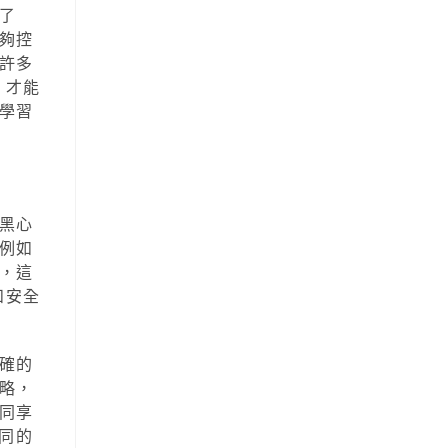
了
夠控
許多
，才能
學習
黑心
例如
，這
和安全
確的
略，
同享
同的