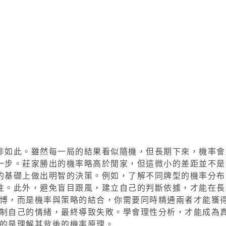
非如此。雖然每一局的結果看似隨機，但長期下來，機率會
一步。莊家勝出的機率略高於閒家，但這微小的差距並不是
的基礎上做出明智的決策。例如，了解不同牌型的機率分布
注。此外，避免盲目跟風，建立自己的判斷依據，才能在長
賭博，而是機率與策略的結合，你需要同時精通兩者才能獲
控制自己的情緒，最終導致失敗。學會理性分析，才能成為
要的是理解其背後的機率原理。