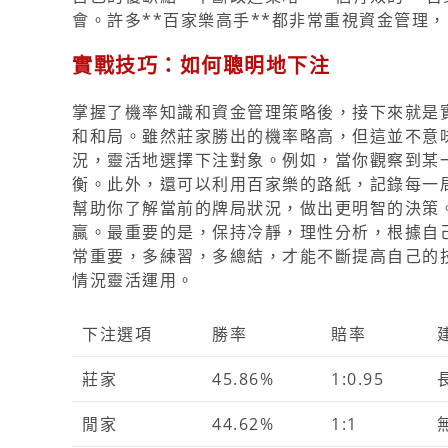
會。許多**百家樂高手**都非常重視資金管理
實戰技巧：如何聰明地下注
掌握了機率知識和資金管理策略後，接下來就是
和和局。雖然莊家勝出的機率略高，但這並不意
況，靈活地選擇下注對象。例如，當你觀察到某
衡。此外，還可以利用百家樂的路紙，記錄每一
幫助你了解當前的牌局狀況，做出更明智的決策
贏。最重要的是，保持冷靜，理性分析，根據自己
常重要，多練習，多總結，才能不斷提高自己的技
情況靈活運用。
下注選項
勝率
賠率
莊家
45.86%
1:0.95
閒家
44.62%
1:1