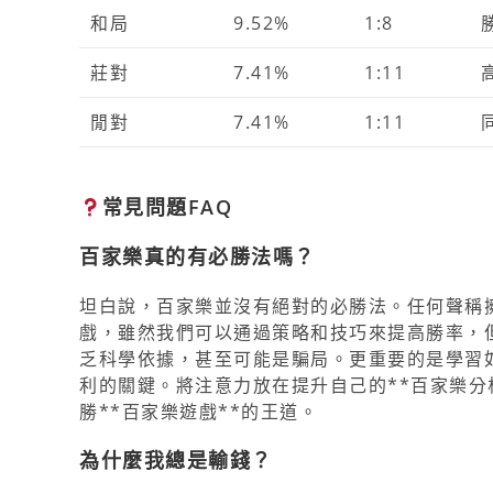
和局
9.52%
1:8
莊對
7.41%
1:11
閒對
7.41%
1:11
常見問題FAQ
百家樂真的有必勝法嗎？
坦白說，百家樂並沒有絕對的必勝法。任何聲稱
戲，雖然我們可以通過策略和技巧來提高勝率，
乏科學依據，甚至可能是騙局。更重要的是學習
利的關鍵。將注意力放在提升自己的**百家樂分
勝**百家樂遊戲**的王道。
為什麼我總是輸錢？