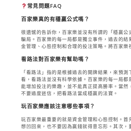
常見問題FAQ
百家樂真的有穩贏公式嗎？
很遺憾的告訴你，百家樂並沒有所謂的「穩贏公
騙局。百家樂的每一局都是獨立事件，過去的結
金管理、心態控制和合理的投注策略。將百家樂
看路法對百家樂有幫助嗎？
「看路法」指的是根據過去的開牌結果，來預測
看，看路法並沒有科學依據。百家樂的每一局都
能增加投注的樂趣，並不能真正提高勝率。當然
不要過度迷信，把看路法當成穩贏的法寶。
玩百家樂應該注意哪些事項？
玩百家樂最重要的就是資金管理和心態控制。首
想凹回來，也不要因為贏錢就得意忘形。其次，