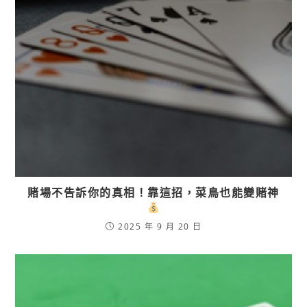
賭場不告訴你的真相！靠這招，菜鳥也能變賭神
2025 年 9 月 20 日