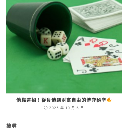
他靠這招！從負債到財富自由的博弈秘辛
2025 年 10 月 6 日
搜尋