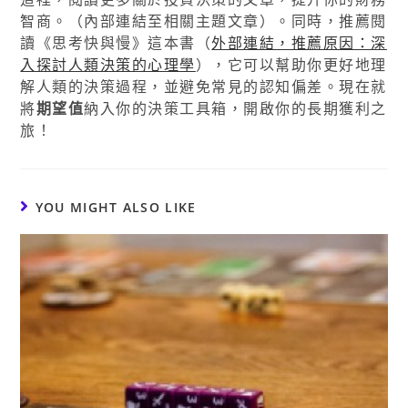
智商。（內部連結至相關主題文章）。同時，推薦閱
讀《思考快與慢》這本書（
外部連結，推薦原因：深
入探討人類決策的心理學
），它可以幫助你更好地理
解人類的決策過程，並避免常見的認知偏差。現在就
將
期望值
納入你的決策工具箱，開啟你的長期獲利之
旅！
YOU MIGHT ALSO LIKE