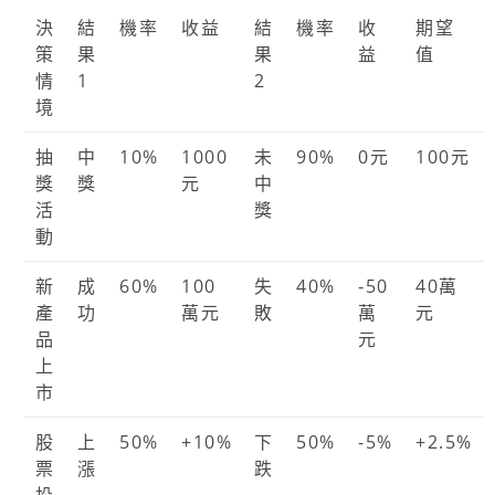
決
結
機率
收益
結
機率
收
期望
策
果
果
益
值
情
1
2
境
抽
中
10%
1000
未
90%
0元
100元
獎
獎
元
中
活
獎
動
新
成
60%
100
失
40%
-50
40萬
產
功
萬元
敗
萬
元
品
元
上
市
股
上
50%
+10%
下
50%
-5%
+2.5%
票
漲
跌