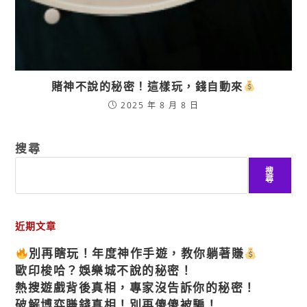
賭神不說的秘密！這樣玩，錢自動來
2025 年 8 月 8 日
搜尋
搜
尋
近期文章
別再瞎玩！年度神作手遊，教你躺著賺
歐印梭哈？娛樂城不說的秘密！
熱搜遊戲背後真相，專家沒告訴你的秘密！
破解博弈賺錢真相！別再傻傻被騙！