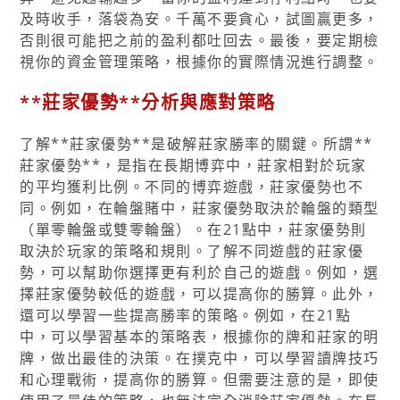
及時收手，落袋為安。千萬不要貪心，試圖贏更多，
否則很可能把之前的盈利都吐回去。最後，要定期檢
視你的資金管理策略，根據你的實際情況進行調整。
**莊家優勢**分析與應對策略
了解**莊家優勢**是破解莊家勝率的關鍵。所謂**
莊家優勢**，是指在長期博弈中，莊家相對於玩家
的平均獲利比例。不同的博弈遊戲，莊家優勢也不
同。例如，在輪盤賭中，莊家優勢取決於輪盤的類型
（單零輪盤或雙零輪盤）。在21點中，莊家優勢則
取決於玩家的策略和規則。了解不同遊戲的莊家優
勢，可以幫助你選擇更有利於自己的遊戲。例如，選
擇莊家優勢較低的遊戲，可以提高你的勝算。此外，
還可以學習一些提高勝率的策略。例如，在21點
中，可以學習基本的策略表，根據你的牌和莊家的明
牌，做出最佳的決策。在撲克中，可以學習讀牌技巧
和心理戰術，提高你的勝算。但需要注意的是，即使