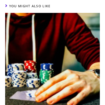
YOU MIGHT ALSO LIKE