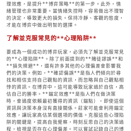
理效應，是提升**博弈策略**的第一步。此外，情
緒管理也非常重要。當情緒失控時，容易做出不理智
的決定，導致更大的損失。保持冷靜、客觀的態度，
才能在博弈中做出明智的選擇。
了解並克服常見的**心理陷阱**
要成為一個成功的博弈玩家，必須先了解並克服常見
的**心理陷阱**。除了前面提到的**賭徒謬誤**和
**損失規避**，還有許多其他的心理偏差會影響我
們的決策。例如，**確認偏誤**是指人們傾向於尋
找和相信支持自己觀點的資訊，而忽略與自己觀點相
悖的資訊。在博弈中，這可能導致玩家過於自信，高
估自己的勝率。**錨定效應**是指人們在做決策
時，會過度依賴最初獲得的資訊（錨點），即使這個
資訊與決策本身沒有直接關係。莊家可能會利用錨定
效應，讓玩家高估某個選項的價值。克服這些心理陷
阱的關鍵是，提高自我覺察，時刻反思自己的決策過
程，檢視是否存在心理偏差。可以嘗試記錄自己的博