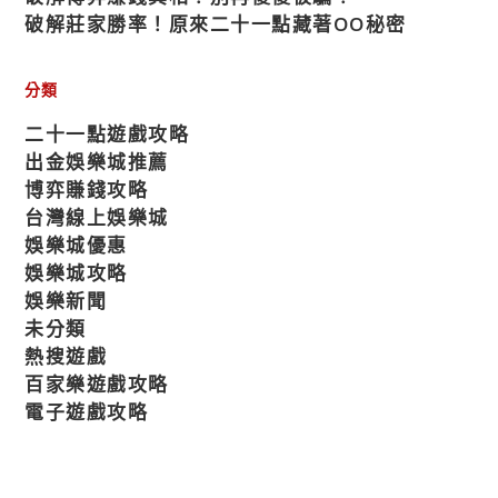
破解莊家勝率！原來二十一點藏著OO秘密
分類
二十一點遊戲攻略
出金娛樂城推薦
博弈賺錢攻略
台灣線上娛樂城
娛樂城優惠
娛樂城攻略
娛樂新聞
未分類
熱搜遊戲
百家樂遊戲攻略
電子遊戲攻略