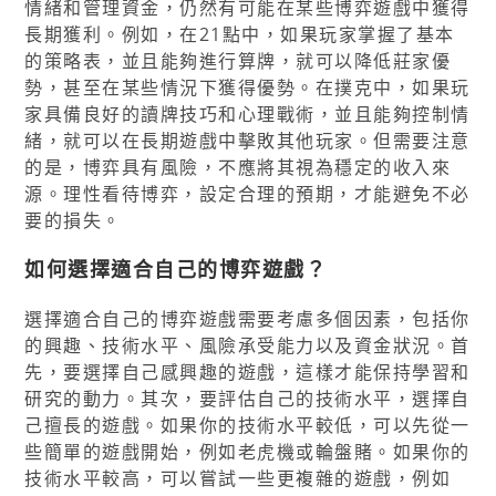
情緒和管理資金，仍然有可能在某些博弈遊戲中獲得
長期獲利。例如，在21點中，如果玩家掌握了基本
的策略表，並且能夠進行算牌，就可以降低莊家優
勢，甚至在某些情況下獲得優勢。在撲克中，如果玩
家具備良好的讀牌技巧和心理戰術，並且能夠控制情
緒，就可以在長期遊戲中擊敗其他玩家。但需要注意
的是，博弈具有風險，不應將其視為穩定的收入來
源。理性看待博弈，設定合理的預期，才能避免不必
要的損失。
如何選擇適合自己的博弈遊戲？
選擇適合自己的博弈遊戲需要考慮多個因素，包括你
的興趣、技術水平、風險承受能力以及資金狀況。首
先，要選擇自己感興趣的遊戲，這樣才能保持學習和
研究的動力。其次，要評估自己的技術水平，選擇自
己擅長的遊戲。如果你的技術水平較低，可以先從一
些簡單的遊戲開始，例如老虎機或輪盤賭。如果你的
技術水平較高，可以嘗試一些更複雜的遊戲，例如