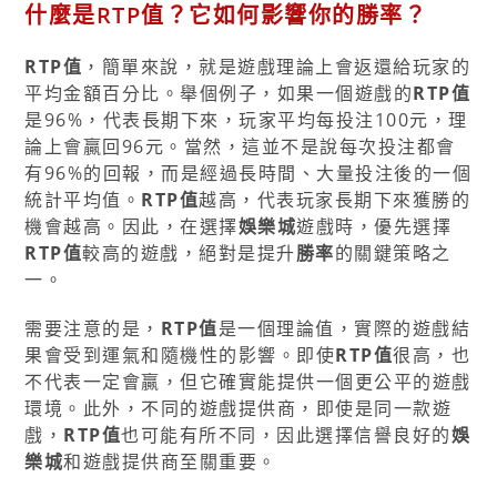
什麼是RTP值？它如何影響你的勝率？
RTP值
，簡單來說，就是遊戲理論上會返還給玩家的
平均金額百分比。舉個例子，如果一個遊戲的
RTP值
是96%，代表長期下來，玩家平均每投注100元，理
論上會贏回96元。當然，這並不是說每次投注都會
有96%的回報，而是經過長時間、大量投注後的一個
統計平均值。
RTP值
越高，代表玩家長期下來獲勝的
機會越高。因此，在選擇
娛樂城
遊戲時，優先選擇
RTP值
較高的遊戲，絕對是提升
勝率
的關鍵策略之
一。
需要注意的是，
RTP值
是一個理論值，實際的遊戲結
果會受到運氣和隨機性的影響。即使
RTP值
很高，也
不代表一定會贏，但它確實能提供一個更公平的遊戲
環境。此外，不同的遊戲提供商，即使是同一款遊
戲，
RTP值
也可能有所不同，因此選擇信譽良好的
娛
樂城
和遊戲提供商至關重要。