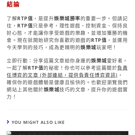
結論
了解
RTP值
，是提升
娛樂城勝率
的重要一步。但請記
住，
RTP值
只是參考，理性遊戲、控制資金、保持良
好心態，才能讓你享受遊戲的樂趣，並增加獲勝的機
會。現在就開始研究你喜歡的遊戲的
RTP值
，並運用
今天學到的技巧，成為更精明的
娛樂城
玩家吧！
立即行動：分享這篇文章給你身邊的
娛樂城
愛好者，
一起了解
RTP值
的秘密！你也可以參考這篇關於
負責
任博弈的文章 (外部連結，提供負責任博弈資訊)
，
確保你的遊戲體驗是健康且愉快的。也歡迎瀏覽我們
網站上其他關於
娛樂城
技巧的文章，提升你的遊戲實
力！
YOU MIGHT ALSO LIKE