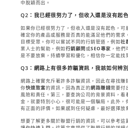
中脫穎而出。
Q2：我已經很努力了，但收入還是沒有起
如果你已經很努力了，但收入還是沒有起色，可
確定你的產品或服務是否真的能滿足他們的需求
目標受眾。你可以嘗試不同的行銷管道，例如
社
業人士的幫助，例如
行銷顧問
或
SEO專家
，他們
是不要放棄，持續學習和優化，相信你一定能找
Q3：網路上有很多詐騙資訊，我該如何辨
網路上確實充斥著許多詐騙資訊，因此在尋找賺
你
快速致富
的資訊，因為真正的
網路賺錢
需要付
風險和責任。第三，要查詢公司的背景資料，看
金，就要特別小心，很可能是一個騙局。此外，
有正面的評價。如果感到任何疑慮，最好選擇放
想要了解更多關於聯盟行銷的資訊，可以參考這
讓你快速入門
。這篇文章提供了聯盟行銷的詳細