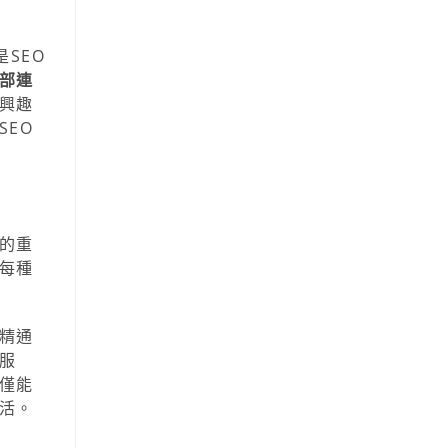
是SEO
部連
興趣
EO
的重
每種
精通
服
僅能
活。