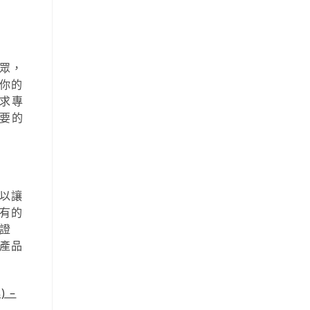
眾，
你的
求專
要的
以讓
有的
證
產品
 –