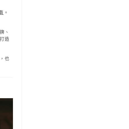
南
。
牌、
打造
，也