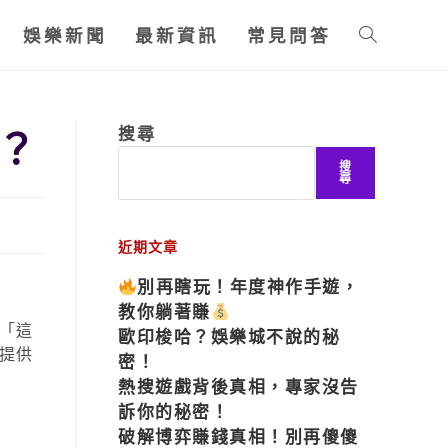
娛樂新聞
最新資訊
常見問答
？
搜尋
搜
尋
近期文章
別再瞎玩！年度神作手遊，
教你躺著賺
「這
歐印梭哈？娛樂城不說的秘
提供
密！
熱搜遊戲背後真相，專家沒告
訴你的秘密！
破解博弈賺錢真相！別再傻傻