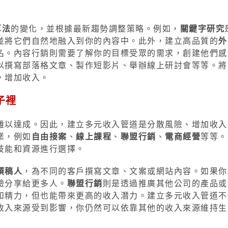
算法
的變化，並根據最新趨勢調整策略。例如，
關鍵字研究
並將它們自然地融入到你的內容中。此外，建立高品質的
外
名。內容行銷則需要了解你的目標受眾的需求，創建他們感
以撰寫部落格文章、製作短影片、舉辦線上研討會等等。將S
，增加收入。
子裡
難以達成。因此，建立多元收入管道是分散風險、增加收入
業，例如
自由接案
、
線上課程
、
聯盟行銷
、
電商經營
等等。
技能和資源進行選擇。
撰稿人
，為不同的客戶撰寫文章、文案或網站內容。如果你
驗分享給更多人。
聯盟行銷
則是透過推廣其他公司的產品或
和精力，但也能帶來更高的收入潛力。建立多元收入管道不
收入來源受到影響，你仍然可以依靠其他的收入來源維持生