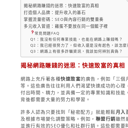
揭秘網路賺錢的迷思：快速致富的真相
打造個人品牌：提升收入的基石
掌握流量密碼：SEO與內容行銷的雙重奏
多元收入管道：雞蛋不要放在同一個籃子裡
常見問題FAQ
Q1：我沒有任何專業技能，也能在網路上賺錢嗎？
Q2：我已經很努力了，但收入還是沒有起色，該怎麼
Q3：網路上有很多詐騙資訊，我該如何辨別真偽？
揭秘網路賺錢的迷思：快速致富的真相
網路上充斥著各種
快速致富
的廣告，例如「三個
等。這些廣告往往利用人們渴望快速成功的心理
付出時間、精力，並具備一定的專業知識和技能
背後都需要大量的努力和學習。
許多人認為只要找到「秘密配方」就能輕鬆
月入
及根據市場變化調整策略。例如，
聯盟行銷
雖然
並進行有效的SEO優化和社群行銷。這些都需