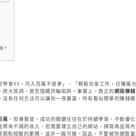
辦？
月學會XX，月入百萬不是夢」、「輕鬆在家工作，日賺萬
，誇大其詞，甚至隱藏詐騙陷阱。事實上，真正的
網路賺錢
。沒有任何方法可以讓你一夜暴富，所有看似簡單的賺錢模
百萬
，但事實是，成功的關鍵往往在於持續學習、不斷優化
能帶來不錯的收入，但需要建立自己的網站、撰寫高品質內
要時間和經驗的累積，並非一蹴可幾。因此，不要被快速致富