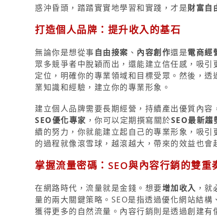
惑沖昏頭，踏踏實實地學習和實踐，才是
財富自
打造個人品牌：提升收入的基石
無論你是想從事
自由接案
、
內容創作
還是
電商經
眾多競爭者中脫穎而出，還能建立信任感，吸引
定位，明確你的專業領域和目標受眾。然後，透
業知識和經驗，建立你的專業形象。
建立個人品牌需要長期經營，持續產出優質內容
SEO優化專家
，你可以定期撰寫關於
SEO最新趨
續的努力，你就能建立起自己的專業形象，吸引
的過程就像滾雪球，越滾越大，帶來的效益也會
掌握流量密碼：SEO與內容行銷的雙重
在網路時代，流量就是金錢。想要
增加收入
，就
量的兩大關鍵策略。SEO是指透過優化網站結
獲得更多的自然流量。內容行銷則是透過創建有