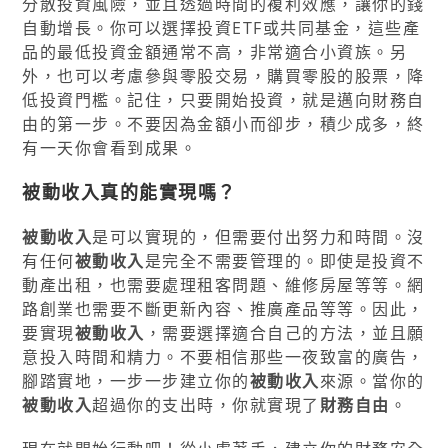
分散投資風險，並且透過時間的複利效應，讓你的錢
自動增長。你可以選擇投資ETF或共同基金，這些產
品的最低投資金額通常不高，非常適合小資族。另
外，也可以考慮參與零股交易，購買零股的股票，降
低投資門檻。記住，只要開始投資，就是邁向財務自
由的第一步。不要因為金額小而卻步，積少成多，終
有一天你會看到成果。
被動收入
真的能實現嗎？
被動收入
是可以實現的，但需要付出努力和時間。沒
有任何
被動收入
是完全不需要管理的。即使是投資不
動產出租，也需要處理租客問題、維修房屋等等。網
路創業也需要不斷更新內容、推廣產品等等。因此，
要實現
被動收入
，需要選擇適合自己的方法，並且願
意投入時間和精力。不要相信那些一夜致富的廣告，
腳踏實地，一步一步建立你的
被動收入
來源。當你的
被動收入
超過你的支出時，你就實現了
財務自由
。