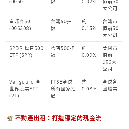
(0050)
數
0.32%
值前50
大公司
富邦台50
台灣50指
約
台灣市
(006208)
數
0.15%
值前50
大公司
SPDR 標普500
標普500指
約
美國市
ETF (SPY)
數
0.09%
值前
500大
公司
Vanguard 全
FTSE全球
約
全球各
世界股票ETF
所有國家指
0.08%
國股票
(VT)
數
不動產出租：打造穩定的現金流