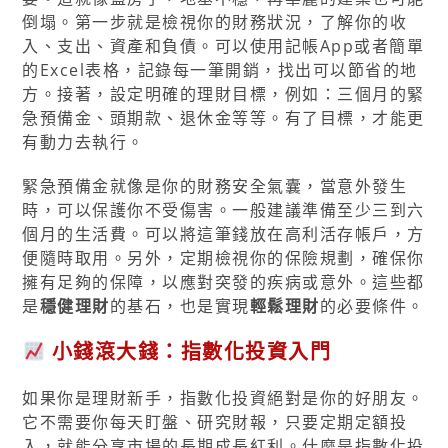
倒塌。第一步就是檢視你的財務狀況，了解你的收
入、支出、資產和負債。可以使用記帳App或者簡單
的Excel表格，記錄每一筆開銷，找出可以節省的地
方。接著，設定明確的理財目標，例如：三個月的緊
急預備金、頭期款、退休金等等。有了目標，才能更
有動力去執行。
緊急預備金就像是你的財務安全氣囊，當意外發生
時，可以保護你不受傷害。一般建議準備至少三到六
個月的生活費。可以將這筆錢放在高利活存帳戶，方
便隨時取用。另外，定期檢視你的保險規劃，確保你
擁有足夠的保障，以應對突發的疾病或意外。這些都
是
穩健理財
的基石，也是實現
輕鬆理財
的必要條件。
小錢滾大錢：指數化投資入門
如果你是理財新手，指數化投資絕對是你的好朋友。
它不需要你每天盯盤、研究財報，只要定期定額投
入，就能分享市場的長期成長紅利。什麼是指數化投