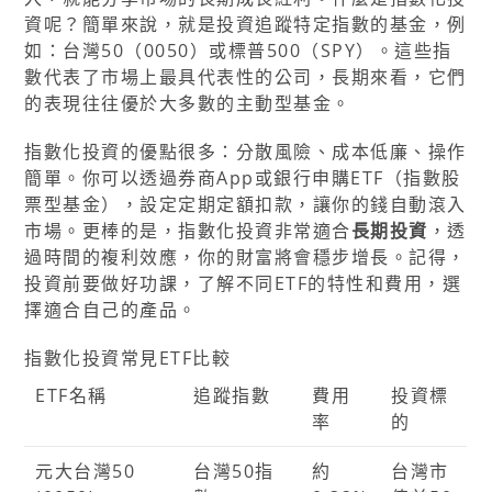
資呢？簡單來說，就是投資追蹤特定指數的基金，例
如：台灣50（0050）或標普500（SPY）。這些指
數代表了市場上最具代表性的公司，長期來看，它們
的表現往往優於大多數的主動型基金。
指數化投資的優點很多：分散風險、成本低廉、操作
簡單。你可以透過券商App或銀行申購ETF（指數股
票型基金），設定定期定額扣款，讓你的錢自動滾入
市場。更棒的是，指數化投資非常適合
長期投資
，透
過時間的複利效應，你的財富將會穩步增長。記得，
投資前要做好功課，了解不同ETF的特性和費用，選
擇適合自己的產品。
指數化投資常見ETF比較
ETF名稱
追蹤指數
費用
投資標
率
的
元大台灣50
台灣50指
約
台灣市