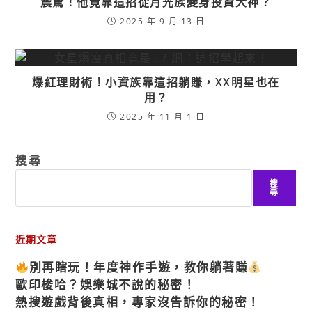
震驚！他竟靠這招從月光族變身投資大神？
2025 年 9 月 13 日
爆紅理財術！小資族靠這招躺賺，XX明星也在
用？
2025 年 11 月 1 日
搜尋
搜
尋
近期文章
別再瞎玩！年度神作手遊，教你躺著賺
歐印梭哈？娛樂城不說的秘密！
熱搜遊戲背後真相，專家沒告訴你的秘密！