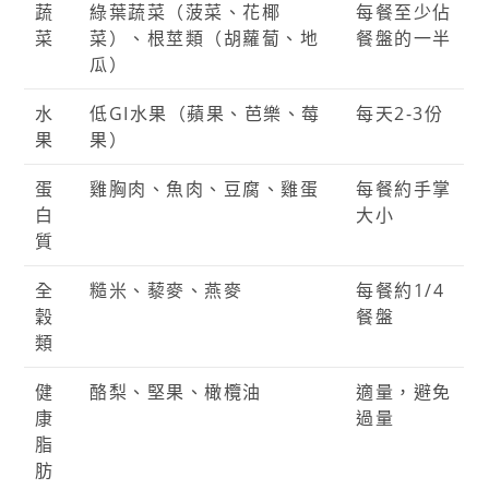
蔬
綠葉蔬菜（菠菜、花椰
每餐至少佔
菜
菜）、根莖類（胡蘿蔔、地
餐盤的一半
瓜）
水
低GI水果（蘋果、芭樂、莓
每天2-3份
果
果）
蛋
雞胸肉、魚肉、豆腐、雞蛋
每餐約手掌
白
大小
質
全
糙米、藜麥、燕麥
每餐約1/4
穀
餐盤
類
健
酪梨、堅果、橄欖油
適量，避免
康
過量
脂
肪