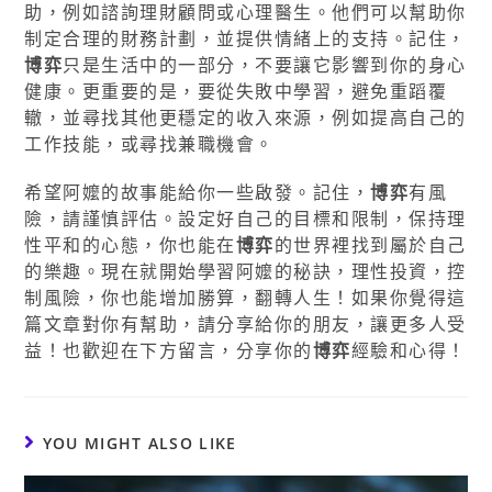
助，例如諮詢理財顧問或心理醫生。他們可以幫助你
制定合理的財務計劃，並提供情緒上的支持。記住，
博弈
只是生活中的一部分，不要讓它影響到你的身心
健康。更重要的是，要從失敗中學習，避免重蹈覆
轍，並尋找其他更穩定的收入來源，例如提高自己的
工作技能，或尋找兼職機會。
希望阿嬤的故事能給你一些啟發。記住，
博弈
有風
險，請謹慎評估。設定好自己的目標和限制，保持理
性平和的心態，你也能在
博弈
的世界裡找到屬於自己
的樂趣。現在就開始學習阿嬤的秘訣，理性投資，控
制風險，你也能增加勝算，翻轉人生！如果你覺得這
篇文章對你有幫助，請分享給你的朋友，讓更多人受
益！也歡迎在下方留言，分享你的
博弈
經驗和心得！
YOU MIGHT ALSO LIKE