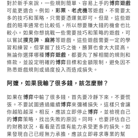
對於新手來說，一些規則簡單、容易上手的
博弈遊戲
可能更適合。例如，
彩票
、
老虎機
等遊戲，不需要太
多的技巧和策略，只需要憑運氣即可。但是，這些遊
戲的賠率通常也比較低，所以想要賺大錢的機會也比
較小。如果你想挑戰一些需要技巧和策略的遊戲，可
以嘗試
撲克牌
、
麻將
等遊戲。這些遊戲需要一定的學
習和練習，但掌握了技巧之後，勝算也會大大提高。
無論你選擇哪種
博弈遊戲
，都要先了解相關的規則和
條款，並設定明確的
博弈
目標和金額限制，避免因不
熟悉遊戲規則或過度投入而造成損失。
阿嬤，如果我輸了很多錢，該怎麼辦？
如果在
博弈
中輸了很多錢，首先要冷靜下來，不要慌
張。不要試圖通過繼續
博弈
來彌補損失，這樣只會讓
你越陷越深。相反，應該立即停止
博弈
，並檢視自己
的
博弈
策略，找出失敗的原因。同時，也要評估自己
的財務狀況，看看是否還有能力承受更多的損失。如
果發現自己已經無力承擔，應該立即尋求專業的幫