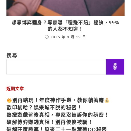
想靠博弈翻身？專家曝「穩賺不賠」秘訣，99%
的人都不知道！
2025 年 9 月 19 日
搜尋
搜
尋
近期文章
別再瞎玩！年度神作手遊，教你躺著賺
歐印梭哈？娛樂城不說的秘密！
熱搜遊戲背後真相，專家沒告訴你的秘密！
破解博弈賺錢真相！別再傻傻被騙！
破解莊家勝率！原來二十一點藏著OO秘密