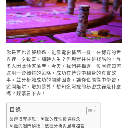
你是否也曾夢想過，能像電影情節一樣，在博弈的世
界裡一夕致富，翻轉人生？但現實往往是殘酷的，許
多人因此傾家蕩產。今天，我們將揭露一位阿嬤如何
運用一套獨特的策略，成功在博弈中翻身的真實故
事，並分析她成功的關鍵因素，讓你也能從中學習，
避開陷阱，增加勝算！想知道阿嬤的秘密武器是什麼
嗎？趕緊看下去！
目錄
破解博弈迷思：阿嬤的理性投資觀念
阿嬤的獨門秘技：數據分析與風險控管