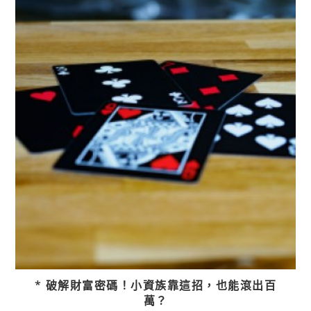
* 破解財富密碼！小資族靠這招，也能滾出百
萬？