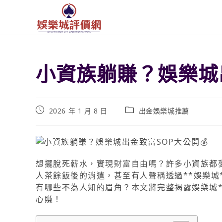
小資族躺賺？娛樂城
2026 年 1 月 8 日
出金娛樂城推薦
想擺脫死薪水，實現財富自由嗎？許多小資族都
人茶餘飯後的消遣，甚至有人聲稱透過**娛樂城
有哪些不為人知的眉角？本文將完整揭露娛樂城*
心賺！