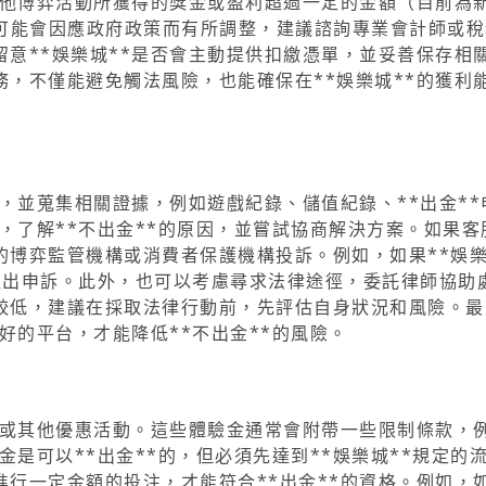
其他博弈活動所獲得的獎金或盈利超過一定的金額（目前為
規定可能會因應政府政策而有所調整，建議諮詢專業會計師或
意**娛樂城**是否會主動提供扣繳憑單，並妥善保存相
，不僅能避免觸法風險，也能確保在**娛樂城**的獲利
靜，並蒐集相關證據，例如遊戲紀錄、儲值紀錄、**出金**
繫，了解**不出金**的原因，並嘗試協商解決方案。如果客
博弈監管機構或消費者保護機構投訴。例如，如果**娛樂
OR 提出申訴。此外，也可以考慮尋求法律途徑，委託律師協助
較低，建議在採取法律行動前，先評估自身狀況和風險。最
好的平台，才能降低**不出金**的風險。
金或其他優惠活動。這些體驗金通常會附帶一些限制條款，
金是可以**出金**的，但必須先達到**娛樂城**規定的
行一定金額的投注，才能符合**出金**的資格。例如，