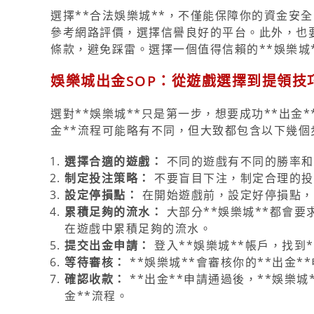
選擇**合法娛樂城**，不僅能保障你的資金安
參考網路評價，選擇信譽良好的平台。此外，也
條款，避免踩雷。選擇一個值得信賴的**娛樂城*
娛樂城出金SOP：從遊戲選擇到提領技
選對**娛樂城**只是第一步，想要成功**出金**
金**流程可能略有不同，但大致都包含以下幾個
選擇合適的遊戲：
不同的遊戲有不同的勝率和
制定投注策略：
不要盲目下注，制定合理的投
設定停損點：
在開始遊戲前，設定好停損點，
累積足夠的流水：
大部分**娛樂城**都會要
在遊戲中累積足夠的流水。
提交出金申請：
登入**娛樂城**帳戶，找到
等待審核：
**娛樂城**會審核你的**出金
確認收款：
**出金**申請通過後，**娛樂
金**流程。