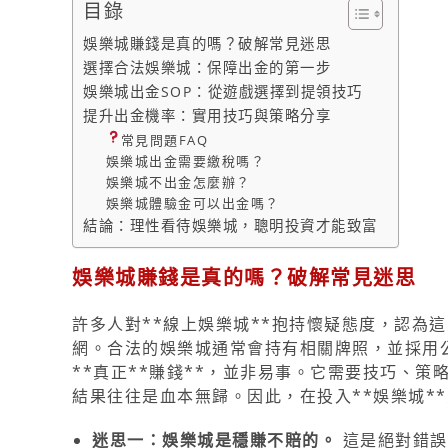
目錄
娛樂城賺錢是真的嗎？破解常見迷思
選擇合法娛樂城：保障出金的第一步
娛樂城出金SOP：從遊戲選擇到提領技巧
提升出金機率：實用技巧與策略分享
常見問題FAQ
娛樂城出金需要繳稅嗎？
娛樂城不出金怎麼辦？
娛樂城體驗金可以出金嗎？
結論：理性看待娛樂城，聰明投資才能致富
娛樂城賺錢是真的嗎？破解常見迷思
許多人對**線上娛樂城**抱持懷疑態度，認為
網。合法的娛樂城通常會持有相關牌照，並採用
**真正**賺錢**，並非易事。它需要技巧、
結果往往是血本無歸。因此，在投入**娛樂城*
迷思一：娛樂城是穩賺不賠的。
這是絕對錯誤