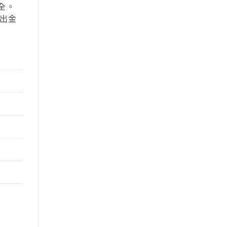
全。
*出金