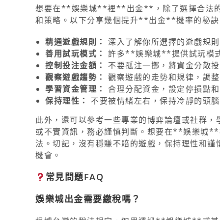
想要在**娛樂城**裡**出金**，除了選擇合法
和策略。以下分享幾個提升**出金**機率的秘訣
精通遊戲規則：
深入了解你所選擇的遊戲規則
善用試玩模式：
許多**娛樂城**提供試玩
控制投注金額：
不要孤注一擲，將資金分散投
觀察遊戲趨勢：
觀察遊戲的走勢和規律，調整
學習資金管理：
合理分配資金，設定停損點和
保持理性：
不要被情緒左右，保持冷靜的頭腦
此外，還可以參考一些專業的博弈論壇或社群，
或不實資訊，務必謹慎判斷。想要在**娛樂城*
法。切記，沒有穩賺不賠的遊戲，保持理性和謹慎
機會。
常見問題FAQ
娛樂城出金需要繳稅嗎？