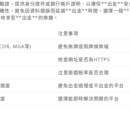
分驗證，提供身分證件或銀行帳戶證明，以確保**出金**安
確性，避免因資料錯誤而延誤**出金**時間。選擇一個*
地享受**出金**的樂趣。
注意事項
OR, MGA等)
避免無牌或假牌娛樂城
檢查網址是否為HTTPS
戲
注意遊戲賠率是否合理
金速度
避免出金過慢或不出金的平台
業度
選擇能即時解決問題的平台