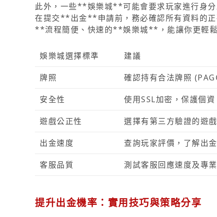
此外，一些**娛樂城**可能會要求玩家進行身
在提交**出金**申請前，務必確認所有資料的正
**流程簡便、快速的**娛樂城**，能讓你更輕鬆
娛樂城選擇標準
建議
牌照
確認持有合法牌照 (PAGC
安全性
使用SSL加密，保護個資
遊戲公正性
選擇有第三方驗證的遊
出金速度
查詢玩家評價，了解出
客服品質
測試客服回應速度及專
提升出金機率：實用技巧與策略分享