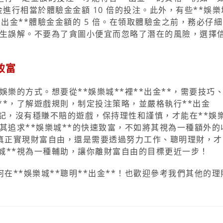
進行相當於體驗金金額 10 倍的投注。此外，有些**娛樂
*出金**體驗金金額的 5 倍。在領取體驗金之前，務必仔
產生誤解。不要為了貪圖小便宜而忽略了潛在的風險，選擇
致富
娛樂的方式。想要從**娛樂城**裡**出金**，需要技巧
**，了解遊戲規則，制定投注策略，並嚴格執行**出金
切記，沒有穩賺不賠的遊戲，保持理性和謹慎，才能在**娛樂
與其追求**娛樂城**的快速致富，不如將其視為一種額外的
真正實現財富自由，還是需要透過努力工作、聰明理財，才
城**視為一種輔助，讓你離財富自由的目標更近一步！
在**娛樂城**聰明**出金**！也歡迎參考我們其他的理