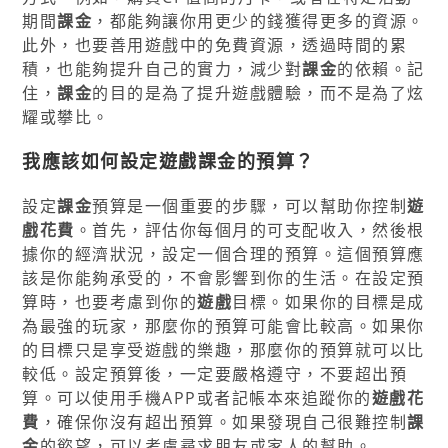
期間
課金
，都能夠讓你用更少的錢獲得更多的資源。
此外，也要善用遊戲中的免費資源，透過時間的累
積，也能夠提升自己的實力，減少對
課金
的依賴。記
住，
課金
的目的是為了提升遊戲體驗，而不是為了炫
耀或攀比。
我應該如何設定遊戲
課金
的預算？
設定
課金
預算是一個重要的步驟，可以幫助你控制
遊
戲花費
。首先，評估你每個月的可支配收入，然後根
據你的經濟狀況，設定一個合理的預算。這個預算應
該是你能夠承受的，不會影響到你的生活。在設定預
算時，也要考慮到你的
遊戲
目標。如果你的目標是成
為最強的玩家，那麼你的預算可能會比較高。如果你
的目標只是享受遊戲的樂趣，那麼你的預算就可以比
較低。設定預算後，一定要嚴格遵守，不要超出預
算。可以使用手機APP或者記帳本來追蹤你的
遊戲花
費
，確保你沒有超出預算。如果發現自己很難控制
課
金
的慾望，可以考慮尋求朋友或家人的幫助。