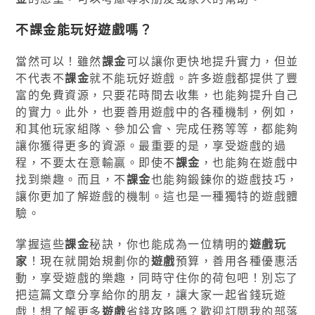
不
課金
能玩好遊戲嗎？
當然可以！雖然
課金
可以讓你更快地提升實力，但並
不代表不
課金
就不能玩好遊戲。許多遊戲都提供了豐
富的免費資源，只要花時間去收集，也能夠提升自己
的實力。此外，也要善用遊戲中的各種機制，例如，
和其他玩家組隊、參加公會、完成任務等等，都能夠
讓你獲得更多的資源。最重要的是，享受遊戲的過
程，不要太在意輸贏。即使不
課金
，也能夠在遊戲中
找到樂趣。而且，不
課金
也能夠鍛鍊你的遊戲技巧，
讓你更加了解遊戲的機制。這也是一種獨特的遊戲體
驗。
掌握這些
課金
秘訣，你也能成為一位精明的
遊戲玩
家
！現在就開始規劃你的
遊戲
預算，善用各種優惠活
動，享受遊戲的樂趣，同時守住你的荷包吧！別忘了
把這篇文章分享給你的朋友，讓大家一起省錢玩遊
戲！想了解更多
遊戲
省錢攻略嗎？歡迎訂閱我的部落