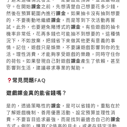
守。在開始
課金
之前，先想清楚自己想要花多少錢，
然後在預算範圍內進行
課金
。如果抽卡沒有抽到想要
的，不要衝動地繼續
課金
，而是等到下次活動再嘗
試。此外，也要避免賭博式的
課金
。有些遊戲的抽卡
機率非常低，花再多錢也可能抽不到想要的。這種情
況下，不如放棄，把錢省下來做其他更有意義的事
情。記住，遊戲只是娛樂，不要讓遊戲影響到你的生
活。理性消費，才能夠享受遊戲的樂趣，同時守住你
的荷包。如果發現自己對遊戲
課金
產生了依賴，甚至
影響到生活，建議尋求專業的幫助。
常見問題FAQ
遊戲
課金
真的能省錢嗎？
是的，透過策略性的
課金
，是可以省錢的。重點在於
了解遊戲機制、善用優惠活動、設定預算並理性消
費。不要盲目追求最強，而是找到最適合自己的
課金
方式。例如，購買CP值高的月卡，或者在特定活動