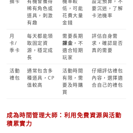
抽卡
有機會獲得
機率較
設定預算，不
稀有角色或
低，可能
要沉迷，了解
道具，刺激
花費大量
卡池機率
有趣
金錢
月
每天都能領
需要長期
評估自身需
卡/
取固定資
課金
，不
求，確認是否
季卡
源，穩定成
適合短期
真的需要
長
玩家
活動
通常包含多
活動時間
仔細評估禮包
禮包
種道具，CP
有限，需
內容，選擇適
值較高
要及時購
合自己的禮包
買
成為時間管理大師：利用免費資源與活動
積累實力