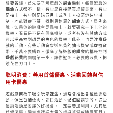
想要省錢，首先要了解遊戲的
課金
機制。每個遊戲的
課金
方式都不一樣，有些是直接購買虛擬貨幣，有些
是抽卡，有些則是購買月卡或季卡。搞清楚這些機
制，才能對症下藥，找到最划算的
課金
方式。舉例來
說，如果你的遊戲主要靠抽卡，就要研究一下卡池的
機率，看看是不是有保底機制，或者有沒有其他方式
可以提高抽到想要的角色的機率。此外，也要注意遊
戲的活動，有些活動會贈送免費的抽卡機會或虛擬貨
幣，千萬不要錯過。徹底了解遊戲的
課金
結構是控制
遊戲花費
的關鍵第一步，讓你避免不必要的浪費，把
錢花在刀口上。
聰明消費：善用首儲優惠、活動回饋與信
用卡優惠
遊戲廠商為了吸引玩家
課金
，通常會推出各種優惠活
動，像是首儲優惠、節日活動、儲值回饋等等。這些
優惠活動是省錢的好機會，一定要善加利用。尤其是
首儲優惠，通常會贈送大量的虛擬貨幣或稀有道具，