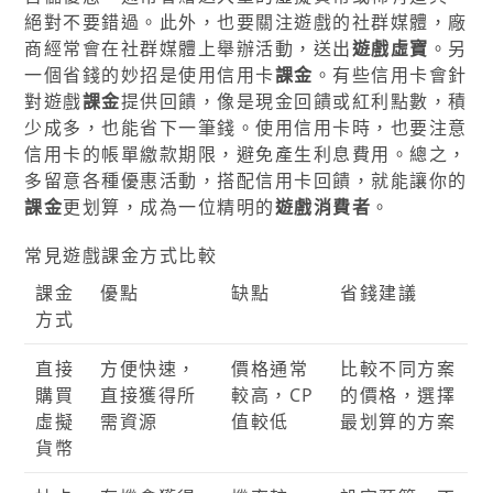
絕對不要錯過。此外，也要關注遊戲的社群媒體，廠
商經常會在社群媒體上舉辦活動，送出
遊戲虛寶
。另
一個省錢的妙招是使用信用卡
課金
。有些信用卡會針
對遊戲
課金
提供回饋，像是現金回饋或紅利點數，積
少成多，也能省下一筆錢。使用信用卡時，也要注意
信用卡的帳單繳款期限，避免產生利息費用。總之，
多留意各種優惠活動，搭配信用卡回饋，就能讓你的
課金
更划算，成為一位精明的
遊戲消費者
。
常見遊戲課金方式比較
課金
優點
缺點
省錢建議
方式
直接
方便快速，
價格通常
比較不同方案
購買
直接獲得所
較高，CP
的價格，選擇
虛擬
需資源
值較低
最划算的方案
貨幣