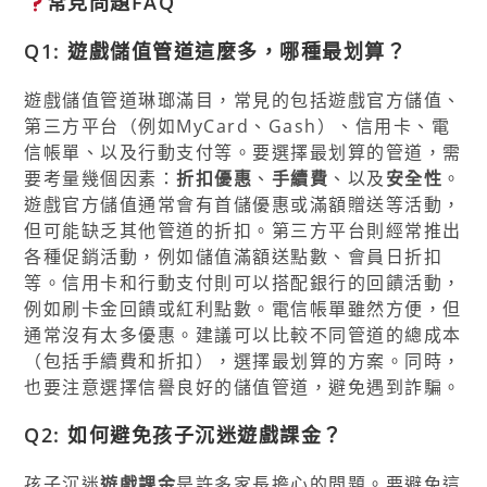
常見問題FAQ
Q1: 遊戲儲值管道這麼多，哪種最划算？
遊戲儲值管道琳瑯滿目，常見的包括遊戲官方儲值、
第三方平台（例如MyCard、Gash）、信用卡、電
信帳單、以及行動支付等。要選擇最划算的管道，需
要考量幾個因素：
折扣優惠
、
手續費
、以及
安全性
。
遊戲官方儲值通常會有首儲優惠或滿額贈送等活動，
但可能缺乏其他管道的折扣。第三方平台則經常推出
各種促銷活動，例如儲值滿額送點數、會員日折扣
等。信用卡和行動支付則可以搭配銀行的回饋活動，
例如刷卡金回饋或紅利點數。電信帳單雖然方便，但
通常沒有太多優惠。建議可以比較不同管道的總成本
（包括手續費和折扣），選擇最划算的方案。同時，
也要注意選擇信譽良好的儲值管道，避免遇到詐騙。
Q2: 如何避免孩子沉迷遊戲課金？
孩子沉迷
遊戲課金
是許多家長擔心的問題。要避免這