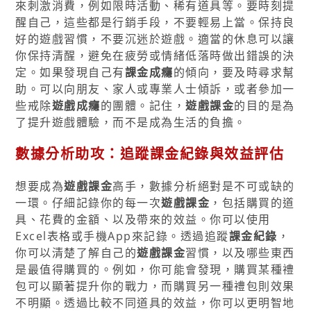
來刺激消費，例如限時活動、稀有道具等。要時刻提
醒自己，這些都是行銷手段，不要輕易上當。保持良
好的遊戲習慣，不要沉迷於遊戲。適當的休息可以讓
你保持清醒，避免在疲勞或情緒低落時做出錯誤的決
定。如果發現自己有
課金成癮
的傾向，要及時尋求幫
助。可以向朋友、家人或專業人士傾訴，或者參加一
些戒除
遊戲成癮
的團體。記住，
遊戲課金
的目的是為
了提升遊戲體驗，而不是成為生活的負擔。
數據分析助攻：追蹤課金紀錄與效益評估
想要成為
遊戲課金
高手，數據分析絕對是不可或缺的
一環。仔細記錄你的每一次
遊戲課金
，包括購買的道
具、花費的金額、以及帶來的效益。你可以使用
Excel表格或手機App來記錄。透過追蹤
課金紀錄
，
你可以清楚了解自己的
遊戲課金
習慣，以及哪些東西
是最值得購買的。例如，你可能會發現，購買某種禮
包可以顯著提升你的戰力，而購買另一種禮包則效果
不明顯。透過比較不同道具的效益，你可以更明智地