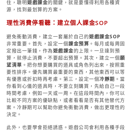
住，聰明
遊戲課金
的關鍵，就是要懂得利用各種資
源，找到最划算的方案。
理性消費停看聽：建立個人課金SOP
避免衝動消費，建立一套屬於自己的
遊戲課金SOP
非常重要。首先，設定一個
課金預算
。每月或每周固
定撥出一筆錢，作為
遊戲課金
的上限。一旦達到預
算，就停止消費，不要超出預算。其次，建立一個
願
望清單
。把你想要購買的道具或角色列出來，按照重
要性排序。優先購買最重要的東西，其他東西可以等
有優惠或折扣時再考慮。第三，設定一個
冷靜期
。當
你看到心儀的道具時，不要立刻購買，先給自己一段
時間考慮，例如一天或一周。在這段時間內，你可以
比較不同方案的優缺點，或者看看是否有其他替代方
案。冷靜期可以幫助你避免衝動消費，做出更理性的
決定。
此外，也要學會拒絕誘惑。遊戲公司會利用各種手段