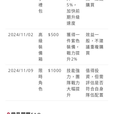
禮
5%，
購買
包
加快前
期升級
速度
2024/11/02
高
$500
獲得一
效益一
級
件紫色
般，不建
裝
裝備，
議重複購
備
戰力提
買
箱
升2%
2024/11/09
限
$1000
技能強
值得投
時
力，團
資，但需
角
隊戰力
評估是否
色
大幅提
符合自身
升
隊伍配置