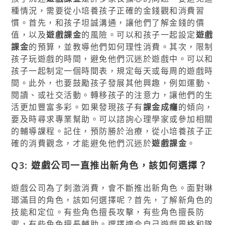
種情況，需要從小培養孩子正確的金錢觀和消費習
慣。首先，和孩子坦誠溝通，讓他們了解金錢的價
值，以及
遊戲課金
的風險。可以和孩子一起設定
遊戲
課金
的預算，並教導他們如何理性消費。其次，限制
孩子玩遊戲的時間，避免他們沉迷於遊戲中。可以和
孩子一起制定一個時間表，規定每天或每周的遊戲時
間。此外，也要鼓勵孩子發展其他興趣，例如運動、
閱讀、或社交活動。轉移孩子的注意力，讓他們的生
活更加豐富多彩。如果發現孩子有
課金成癮
的傾向，
要及時尋求專業幫助。可以諮詢心理學家或參加相關
的輔導課程。記住，預防勝於治療，從小培養孩子正
確的消費觀念，才能避免他們沉迷於
遊戲課金
。
Q3: 遊戲公司一直推出新角色，該如何選擇？
遊戲公司為了刺激消費，會不斷推出新角色。面對琳
瑯滿目的角色，該如何選擇呢？首先，了解新角色的
技能和定位。有些角色擅長攻擊，有些角色擅長防
禦，有些角色擅長輔助。選擇適合自己遊戲風格和隊