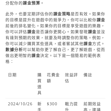
分配你的
課金預算
。
此外，也要定期評估你的
課金策略
是否有效。如果你
的目標是提升在遊戲中的競爭力，你可以比較你
課金
前後的排名變化。如果你的目標是享受遊戲的樂趣，
你可以評估
課金
是否讓你更開心。如果發現
課金
並沒
有達到預期的效果，就要及時調整你的策略。例如，
你可以減少購買某些道具，或者嘗試其他
課金
方式。
數據分析
可以幫助你更了解自己，更了解遊戲，從而
做出更明智的
課金
決定。以下是一個簡易的範例表
格：
日期
購
花費金
效益評
備註
買
額
估
道
具
2024/10/26
新
$300
戰力提
前期效益
手
升
高，建議