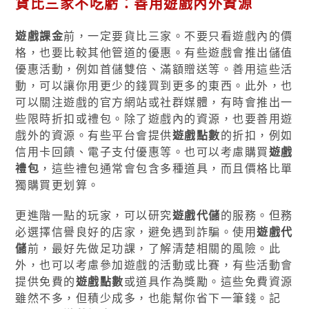
貨比三家不吃虧：善用遊戲內外資源
遊戲課金
前，一定要貨比三家。不要只看遊戲內的價
格，也要比較其他管道的優惠。有些遊戲會推出儲值
優惠活動，例如首儲雙倍、滿額贈送等。善用這些活
動，可以讓你用更少的錢買到更多的東西。此外，也
可以關注遊戲的官方網站或社群媒體，有時會推出一
些限時折扣或禮包。除了遊戲內的資源，也要善用遊
戲外的資源。有些平台會提供
遊戲點數
的折扣，例如
信用卡回饋、電子支付優惠等。也可以考慮購買
遊戲
禮包
，這些禮包通常會包含多種道具，而且價格比單
獨購買更划算。
更進階一點的玩家，可以研究
遊戲代儲
的服務。但務
必選擇信譽良好的店家，避免遇到詐騙。使用
遊戲代
儲
前，最好先做足功課，了解清楚相關的風險。此
外，也可以考慮參加遊戲的活動或比賽，有些活動會
提供免費的
遊戲點數
或道具作為獎勵。這些免費資源
雖然不多，但積少成多，也能幫你省下一筆錢。記