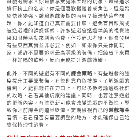
遊戲的需求。你是個享受蒐集樂趣的玩家，還是追求
排行榜上的名次？你是個喜歡慢慢養成角色，還是希
望快速變強、體驗遊戲後期的內容？搞清楚這些問
題，你才能知道自己真正需要什麼，避免盲目跟風或
被遊戲裡的誘惑迷惑。許多遊戲會透過精美的視覺效
果和限時活動來刺激消費，但冷靜思考後，你會發現
有些東西其實並非必要。例如，如果你只是休閒玩
家，或許不需要追求最高等級的裝備，把錢省下來買
一杯好喝的飲料，反而更能提升遊戲體驗。
此外，不同的遊戲有不同的
課金策略
。有些遊戲的強
度提升主要靠裝備，有些則靠角色技能。了解遊戲的
機制，才能把錢花在刀口上。可以多參考論壇或社群
的攻略，看看其他玩家的建議。同時，也要注意遊戲
的更新內容，有些更新可能會改變遊戲的平衡性，導
致你之前課金的道具貶值。定期檢視自己的
遊戲課金
習慣，看看是否有需要調整的地方，才能確保自己始
終保持理性消費。