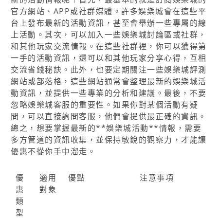
官方網站、APP或社群媒體。許多娛樂城會在這些平
台上發布最新的活動資訊，甚至會舉辦一些專屬的線
上活動。其次，可以加入一些娛樂城討論區或社群，
和其他玩家交流情報。在這些社群裡，你可以獲得第
一手的活動資訊，還可以和其他玩家分享心得，互相
交流省錢秘訣。此外，也要定期關注一些娛樂城評測
網站或部落格，這些網站通常會整理最新的娛樂城活
動資訊，並提供一些專業的分析和建議。最後，不要
忽略娛樂城客服的重要性。如果你對某個活動有疑
問，可以直接詢問客服，他們會提供最正確的資訊。
總之，想要掌握最新的**娛樂城活動**情報，需要
多方管道的資訊收集，並保持敏銳的觀察力，才能讓
優惠不從你手中溜走。
優
適用
優點
注意事項
惠
對象
類
型