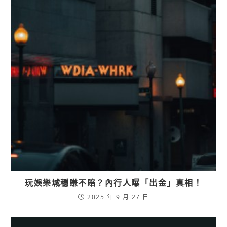
玩娛樂城穩賺不賠？內行人曝「出金」真相！
2025 年 9 月 27 日