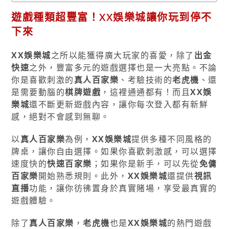
遊戲種類超豐富！XX娛樂城讓你玩到停不
下來
XX娛樂城
之所以能獲得廣大玩家的喜愛，除了
出金
快速
之外，豐富多元的遊戲選擇也是一大亮點。不論
你是喜歡刺激的
真人百家樂
、考驗技術的
老虎機
、還
是需要動腦的
棋牌遊戲
，這裡通通都有！而且
XX娛
樂城
還不斷更新遊戲內容，讓你每次登入都有新鮮
感，絕對不會感到無聊。
以
真人百家樂
為例，
XX娛樂城
提供多種不同風格的
牌桌，讓你自由選擇。如果你喜歡刺激感，可以選擇
速度快的
快速百家樂
；如果你是新手，可以先從
免傭
百家樂
開始熟悉規則。此外，
XX娛樂城
還提供
視訊
直播
功能，讓你彷彿置身於真實賭場，享受最真實的
遊戲體驗。
除了
真人百家樂
，
老虎機
也是
XX娛樂城
的熱門遊戲