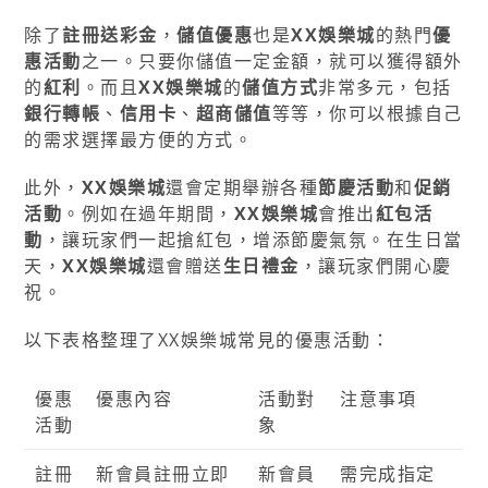
除了
註冊送彩金
，
儲值優惠
也是
XX娛樂城
的熱門
優
惠活動
之一。只要你儲值一定金額，就可以獲得額外
的
紅利
。而且
XX娛樂城
的
儲值方式
非常多元，包括
銀行轉帳
、
信用卡
、
超商儲值
等等，你可以根據自己
的需求選擇最方便的方式。
此外，
XX娛樂城
還會定期舉辦各種
節慶活動
和
促銷
活動
。例如在過年期間，
XX娛樂城
會推出
紅包活
動
，讓玩家們一起搶紅包，增添節慶氣氛。在生日當
天，
XX娛樂城
還會贈送
生日禮金
，讓玩家們開心慶
祝。
以下表格整理了XX娛樂城常見的優惠活動：
優惠
優惠內容
活動對
注意事項
活動
象
註冊
新會員註冊立即
新會員
需完成指定