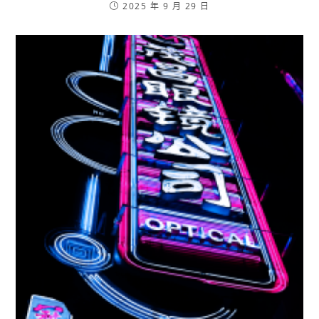
2025 年 9 月 29 日