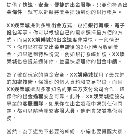
提供了
快速
、
安全
、
便捷
的
出金服務
。只要你符合
出
金條件
，就可以輕鬆將獎金提領到你的銀行帳戶。
XX娛樂城
提供多種
出金方式
，包括
銀行轉帳
、
電子
錢包
等等。你可以根據自己的需求選擇最方便的方
式。而且
XX娛樂城
的
出金速度
非常快，一般情況
下，你可以在提交
出金申請
後的24小時內收到獎
金。如果遇到特殊情況，例如銀行系統維護，
XX娛
樂城
也會提前通知你，並盡快處理你的
出金申請
。
為了確保玩家的資金安全，
XX娛樂城
採用了最先進
的
加密技術
，保護你的個人資料和交易記錄。而且
XX娛樂城
還與多家知名的
第三方支付公司
合作，確
保你的
出金過程
安全可靠。此外，
XX娛樂城
還設有
專業的
客服團隊
，如果你在
出金
過程中遇到任何問
題，都可以隨時聯繫
客服人員
，他們會竭誠為你服
務。
當然，為了避免不必要的糾紛，小編也要提醒大家，