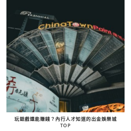
玩遊戲還能賺錢？內行人才知道的出金娛樂城
TOP