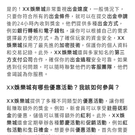
是的！
XX娛樂城
非常重視
出金速度
，一般情況下，
只要你符合所有的
出金條件
，就可以在提交
出金申請
後的24小時內收到獎金。他們提供多種
出金方式
，
例如
銀行轉帳
和
電子錢包
，讓你可以根據自己的需求
選擇最方便的方式。為了確保玩家的資金安全，
XX
娛樂城
採用了最先進的
加密技術
，保護你的個人資料
和交易記錄。此外，
XX娛樂城
還與多家知名的
第三
方支付公司
合作，確保你的
出金過程
安全可靠。如果
遇到任何問題，可以隨時聯繫他們的
客服團隊
，他們
會竭誠為你服務。
XX娛樂城有哪些優惠活動？我該如何參與？
XX娛樂城
提供了多種不同類型的
優惠活動
，讓你輕
鬆賺取額外的獎金。例如，新會員可以享受
註冊送彩
金
的優惠，儲值可以獲得額外的
紅利
。此外，
XX娛
樂城
還會定期舉辦各種
節慶活動
和
促銷活動
，例如
紅
包活動
和
生日禮金
。想要參與
優惠活動
，首先你需要