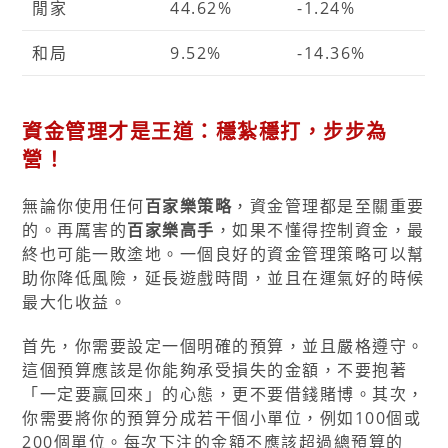
閒家
44.62%
-1.24%
和局
9.52%
-14.36%
資金管理才是王道：穩紮穩打，步步為
營！
無論你使用任何
百家樂策略
，資金管理都是至關重要
的。再厲害的
百家樂高手
，如果不懂得控制資金，最
終也可能一敗塗地。一個良好的資金管理策略可以幫
助你降低風險，延長遊戲時間，並且在運氣好的時候
最大化收益。
首先，你需要設定一個明確的預算，並且嚴格遵守。
這個預算應該是你能夠承受損失的金額，不要抱著
「一定要贏回來」的心態，更不要借錢賭博。其次，
你需要將你的預算分成若干個小單位，例如100個或
200個單位。每次下注的金額不應該超過總預算的