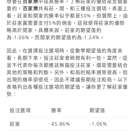
想要在
百家樂
中提高勝率，了解莊家的優勢是至關重
要的。
百家樂
共有莊、閒、和三種投注選項。表面上
看，莊家和閒家的勝率似乎都是50%，但實際上，由
於莊家贏需要支付5%的佣金，這就使得莊家的優勢
略高於閒家。具體來說，莊家的期望值約
為-1.06%，而閒家的期望值約為-1.24%。
因此，在選擇投注選項時，從數學期望值的角度來
看，長期下來，投注莊家會稍微有利一些。當然，這
並不代表你每次都應該無腦投注莊家，還是需要結合
其他的策略和判斷。另外，和局的賠率通常很高，但
出現的機率卻很低，因此不建議長期投注和局。以下
表格列出各種投注選項的期望值，讓你更了解莊家優
勢：
投注選項
勝率
期望值
莊家
45.86%
-1.06%