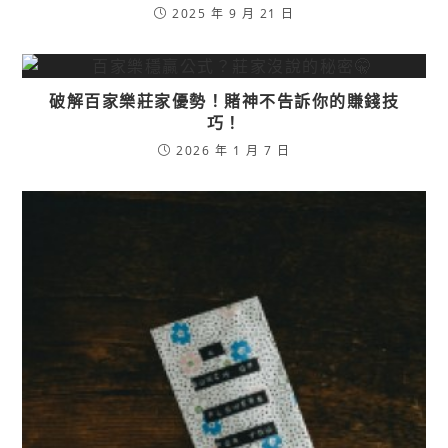
2025 年 9 月 21 日
破解百家樂莊家優勢！賭神不告訴你的賺錢技
巧！
2026 年 1 月 7 日