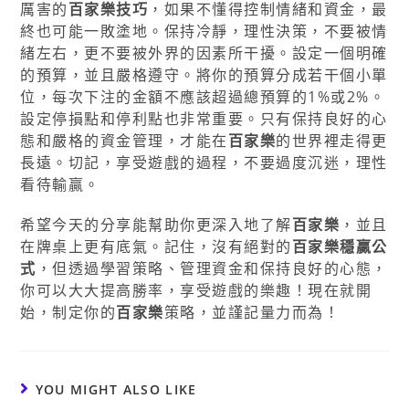
厲害的
百家樂技巧
，如果不懂得控制情緒和資金，最
終也可能一敗塗地。保持冷靜，理性決策，不要被情
緒左右，更不要被外界的因素所干擾。設定一個明確
的預算，並且嚴格遵守。將你的預算分成若干個小單
位，每次下注的金額不應該超過總預算的1%或2%。
設定停損點和停利點也非常重要。只有保持良好的心
態和嚴格的資金管理，才能在
百家樂
的世界裡走得更
長遠。切記，享受遊戲的過程，不要過度沉迷，理性
看待輸贏。
希望今天的分享能幫助你更深入地了解
百家樂
，並且
在牌桌上更有底氣。記住，沒有絕對的
百家樂穩贏公
式
，但透過學習策略、管理資金和保持良好的心態，
你可以大大提高勝率，享受遊戲的樂趣！現在就開
始，制定你的
百家樂
策略，並謹記量力而為！
YOU MIGHT ALSO LIKE