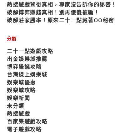
熱搜遊戲背後真相，專家沒告訴你的秘密！
破解博弈賺錢真相！別再傻傻被騙！
破解莊家勝率！原來二十一點藏著OO秘密
分類
二十一點遊戲攻略
出金娛樂城推薦
博弈賺錢攻略
台灣線上娛樂城
娛樂城優惠
娛樂城攻略
娛樂新聞
未分類
熱搜遊戲
百家樂遊戲攻略
電子遊戲攻略