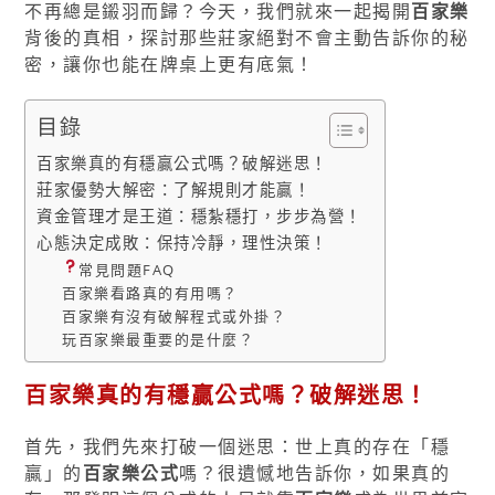
不再總是鎩羽而歸？今天，我們就來一起揭開
百家樂
背後的真相，探討那些莊家絕對不會主動告訴你的秘
密，讓你也能在牌桌上更有底氣！
目錄
百家樂真的有穩贏公式嗎？破解迷思！
莊家優勢大解密：了解規則才能贏！
資金管理才是王道：穩紮穩打，步步為營！
心態決定成敗：保持冷靜，理性決策！
常見問題FAQ
百家樂看路真的有用嗎？
百家樂有沒有破解程式或外掛？
玩百家樂最重要的是什麼？
百家樂真的有穩贏公式嗎？破解迷思！
首先，我們先來打破一個迷思：世上真的存在「穩
贏」的
百家樂公式
嗎？很遺憾地告訴你，如果真的