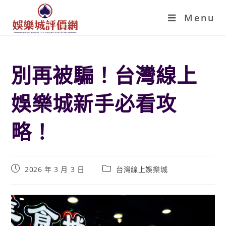
Menu
別再被騙！台灣線上
娛樂城新手必看攻
略！
2026 年 3 月 3 日
台灣線上娛樂城