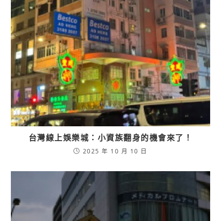
台灣線上娛樂城：小資族翻身的機會來了！
2025 年 10 月 10 日