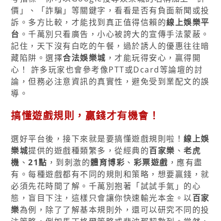
價」、「詐騙」等關鍵字，看看是否有負面新聞或投
訴。多方比較，才能找到真正值得信賴的
線上娛樂平
台
。千萬別只看廣告，小心被誇大的宣傳手法蒙蔽。
記住，天下沒有白吃的午餐，過於誘人的優惠往往暗
藏陷阱。選擇
合法娛樂城
，才能玩得安心，贏得開
心！ 許多玩家也會參考像PTT或Dcard等論壇的討
論，但務必注意資訊的真實性，避免受到業配文的誤
導。
搞懂遊戲規則，贏錢才有機會！
選好平台後，接下來就是要搞懂遊戲規則啦！
線上娛
樂城
提供的遊戲種類繁多，從經典的
百家樂
、
老虎
機
、
21點
，到刺激的
體育博彩
、
彩票遊戲
，應有盡
有。每種遊戲都有不同的規則和策略，想要贏錢，就
必須先花時間了解。千萬別抱著「試試手氣」的心
態，盲目下注，這樣只會讓你快速輸光本金。以
百家
樂
為例，除了了解基本規則外，還可以研究不同的投