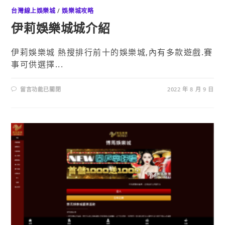
台灣線上娛樂城
/
娛樂城攻略
伊莉娛樂城城介紹
伊莉娛樂城 熱搜排行前十的娛樂城,內有多款遊戲.賽
事可供選擇...
留言功能已關閉
2022 年 8 月 9 日