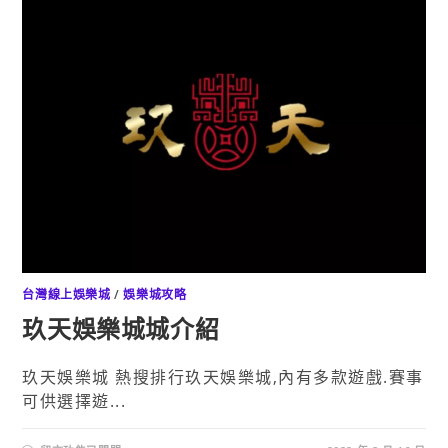
台灣線上娛樂城
/
娛樂城攻略
玖天娛樂城城介紹
玖天娛樂城 熱搜排行玖天娛樂城,內有多款遊戲.賽事
可供選擇遊...