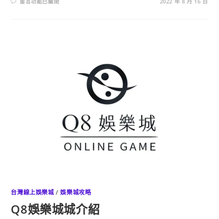
留言功能已關閉
2022 年 8 月 16 日
台灣線上娛樂城
/
娛樂城攻略
Q8娛樂城城介紹