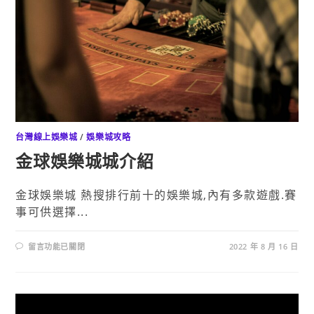
台灣線上娛樂城
/
娛樂城攻略
金球娛樂城城介紹
金球娛樂城 熱搜排行前十的娛樂城,內有多款遊戲.賽
事可供選擇...
留言功能已關閉
2022 年 8 月 16 日