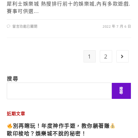
犀利士娛樂城 熱搜排行前十的娛樂城,內有多款遊戲.
賽事可供選...
留言功能已關閉
2022 年 7 月 6 日
1
2
搜尋
搜
尋
近期文章
別再瞎玩！年度神作手遊，教你躺著賺
歐印梭哈？娛樂城不說的秘密！