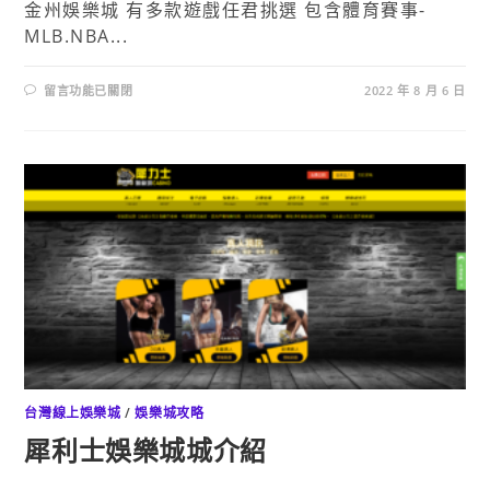
金州娛樂城 有多款遊戲任君挑選 包含體育賽事-
MLB.NBA...
留言功能已關閉
2022 年 8 月 6 日
台灣線上娛樂城
/
娛樂城攻略
犀利士娛樂城城介紹