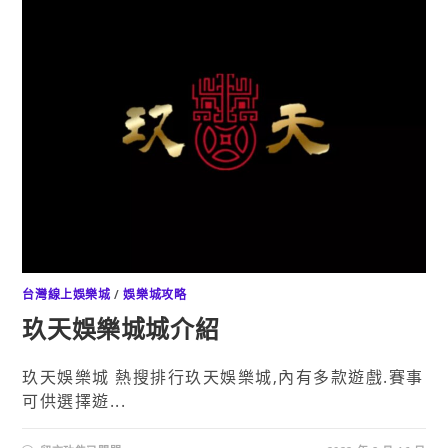
台灣線上娛樂城
/
娛樂城攻略
玖天娛樂城城介紹
玖天娛樂城 熱搜排行玖天娛樂城,內有多款遊戲.賽事
可供選擇遊...