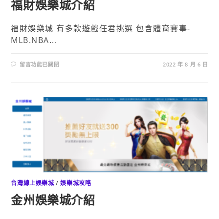
福財娛樂城介紹
福財娛樂城 有多款遊戲任君挑選 包含體育賽事-
MLB.NBA...
留言功能已關閉
2022 年 8 月 6 日
台灣線上娛樂城
/
娛樂城攻略
金州娛樂城介紹