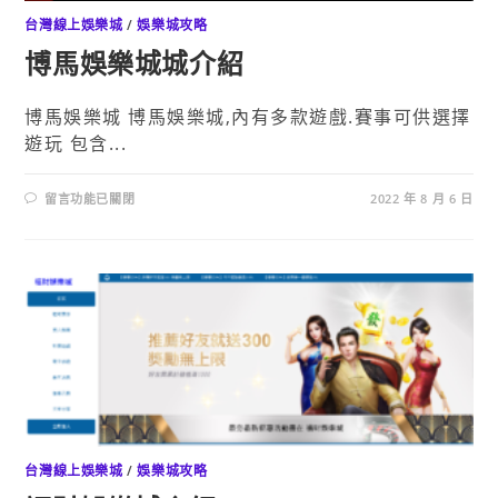
台灣線上娛樂城
/
娛樂城攻略
博馬娛樂城城介紹
博馬娛樂城 博馬娛樂城,內有多款遊戲.賽事可供選擇
遊玩 包含...
留言功能已關閉
2022 年 8 月 6 日
台灣線上娛樂城
/
娛樂城攻略