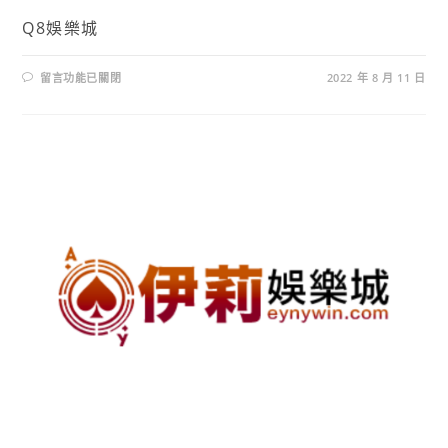
Q8娛樂城
留言功能已關閉
2022 年 8 月 11 日