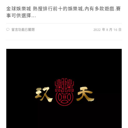
金球娛樂城 熱搜排行前十的娛樂城,內有多款遊戲.賽
事可供選擇...
留言功能已關閉
2022 年 8 月 16 日