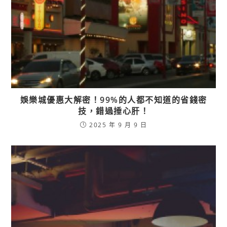
娛樂城優惠大解密！99%的人都不知道的省錢密
技，錯過捶心肝！
2025 年 9 月 9 日