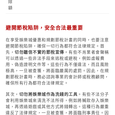
除
額
避開節稅陷阱，安全合法最重要
在享受娛樂城優惠和規劃節稅計畫的同時，也要注意
避開節稅陷阱，確保一切行為都符合法律規定。首
先，
切勿聽信不實的節稅宣傳
。有些不肖業者會聲稱
可以透過一些非法手段來逃稅或避稅，例如虛報費
用、偽造證明文件等。這些行為不僅違法，而且風險
極高，一旦被查獲，將面臨嚴厲的處罰。因此，在規
劃節稅計畫時，務必諮詢專業的會計師或稅務顧問，
確保所有行為都符合法律規定。
其次，
切勿將娛樂城作為洗錢的工具
。有些不法分子
會利用娛樂城來清洗不法所得，例如將贓款存入娛樂
城，再透過遊戲或其他方式將錢轉出。這種行為嚴重
違反了法律規定，一旦被查獲，將面臨刑事責任。因