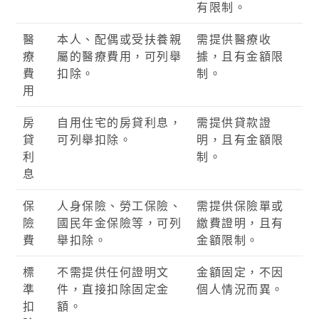
有限制。
醫
本人、配偶或受扶養親
需提供醫療收
療
屬的醫療費用，可列舉
據，且有金額限
費
扣除。
制。
用
房
自用住宅的房貸利息，
需提供貸款證
貸
可列舉扣除。
明，且有金額限
利
制。
息
保
人身保險、勞工保險、
需提供保險單或
險
國民年金保險等，可列
繳費證明，且有
費
舉扣除。
金額限制。
標
不需提供任何證明文
金額固定，不因
準
件，直接扣除固定金
個人情況而異。
扣
額。