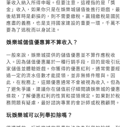
筆收入納入所得申報。但要注意，這裡指的是「獎
金」收入，如果你只是在娛樂城儲值後進行遊戲，最
後結算時是虧損的，則不需要繳稅。贏錢繳稅是國民
應盡的義務，也是支持國家建設的重要一環，千萬不
要為了逃稅而以身試法。
娛樂城儲值優惠算不算收入？
一般來說，娛樂城提供的儲值優惠並不算作應稅收
入。因為儲值優惠屬於一種行銷手段，目的是吸引玩
家儲值並體驗遊戲。你獲得的優惠紅利，通常需要經
過一定的流水倍數才能提領，並非無條件贈與。因
此，在稅務上，這類優惠通常不會被視為收入。但為
了避免爭議，建議你在儲值前仔細閱讀娛樂城的優惠
條款，了解優惠紅利的性質和提領規定。如果對於稅
務問題有疑慮，最好諮詢專業的會計師或稅務顧問。
玩娛樂城可以列舉扣除嗎？