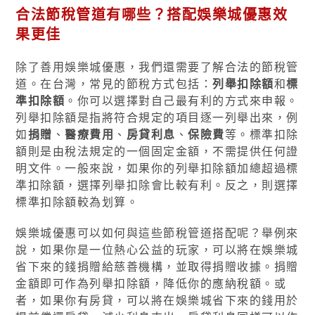
合法節稅管道有哪些？搭配娛樂城優惠效
果更佳
除了善用娛樂城優惠，我們還需要了解合法的節稅管
道。在台灣，常見的節稅方式包括：
列舉扣除額
和
標
準扣除額
。你可以選擇對自己最有利的方式來申報。
列舉扣除額是指將符合規定的項目逐一列舉出來，例
如
捐贈
、
醫療費用
、
房貸利息
、
保險費
等。標準扣除
額則是由稅法規定的一個固定金額，不需提供任何證
明文件。一般來說，如果你的列舉扣除額加總超過標
準扣除額，選擇列舉扣除會比較有利。反之，則選擇
標準扣除額較為划算。
娛樂城優惠可以如何與這些節稅管道搭配呢？舉例來
說，如果你是一位熱心公益的玩家，可以將在娛樂城
省下來的錢捐贈給慈善機構，並取得捐贈收據。捐贈
金額即可作為列舉扣除額，降低你的應納稅額。或
者，如果你有房貸，可以將在娛樂城省下來的錢用於