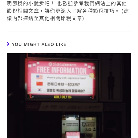
明節稅的小撇步吧！ 也歡迎參考我們網站上的其他
節稅相關文章，讓你更深入了解各種節稅技巧。 (建
議內部連結至其他相關節稅文章)
YOU MIGHT ALSO LIKE