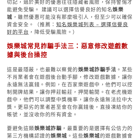
切記，過於美好的優惠往往隱藏著風險，保持警惕才
能避免受騙。 建議可以選擇信譽良好的知名
娛樂
城
，雖然優惠可能沒有那麼吸引人，但至少可以確保
資金安全。（推薦：
知名娛樂城列表 – 選擇信譽良
好的平台
，降低受騙風險。）
娛樂城常見詐騙手法三：惡意修改遊戲數
據與後台操控
這是最隱蔽，也最難以察覺的
娛樂城詐騙手法
。某些
不肖業者會在遊戲後台動手腳，修改遊戲數據，讓你
永遠無法贏錢。例如，在百家樂遊戲中，他們可以控
制開牌結果，讓你押莊輸莊，押閒輸閒。在老虎機遊
戲中，他們可以調整中獎機率，讓你永遠無法拉中大
獎。更惡劣的業者甚至會在你贏錢後，直接凍結你的
帳號，並沒收你的所有資金。
要避免這類
娛樂城詐騙
，最重要的是選擇有公信力的
第三方機構認證的
娛樂城
。這些
娛樂城
的遊戲數據會