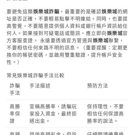
要避免這類
娛樂城詐騙
，最重要的是確認
娛樂城
的網
址是否正確，不要輕易點擊不明連結。同時，也要提
高警覺，不要隨意提供個人資料或銀行帳戶資訊給任
何人。如果接到可疑電話或簡訊，應立即向
娛樂城
官
方客服查證。 永遠要透過官方管道與
娛樂城
聯繫，
不要相信任何來路不明的訊息。（重要提醒：定期更
換你的帳號密碼，並啟用雙重驗證，提升帳戶安全
性。）
常見娛樂城詐騙手法比較
詐騙
手法描述
預防方法
手法
高勝
宣稱高勝率，誘騙玩
保持理性，不要
率保
家投入資金，最終拒
相信任何保證高
證
絕出金。
勝率的說法。
高額
提供高額彩金，但設
仔細閱讀優惠條