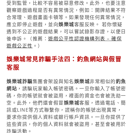
受到監管，比較不容易被惡意修改。此外，也要注意
觀察遊戲過程是否有異常情況，例如：開牌結果不符
合常理、遊戲畫面卡頓等。如果發現任何異常情況，
應立即停止遊戲，並向
娛樂城
客服反映。 若你懷疑
遇到不公正的遊戲結果，可以嘗試錄影存證，以便日
後申訴。（推薦：
遊戲公平性認證機構列表 – 確保
遊戲公正性
。）
娛樂城常見詐騙手法四：釣魚網站與假冒
客服
娛樂城詐騙
集團會架設與知名
娛樂城
非常相似的
釣魚
網站
，誘騙玩家輸入帳號密碼。一旦你輸入了帳號密
碼，你的帳號就會被盜用，裡面的資金也會被洗劫一
空。此外，他們還會假冒
娛樂城
客服，透過電話、簡
訊或LINE等方式聯繫你，謊稱你的帳號出現異常，
要求你提供個人資料或銀行帳戶資訊。一旦你提供了
這些資訊，你的個人資料就會被盜用，甚至會被用於
詐騙活動。