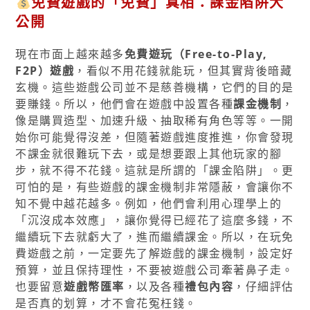
免費遊戲的「免費」真相：課金陷阱大
公開
現在市面上越來越多
免費遊玩（Free-to-Play,
F2P）遊戲
，看似不用花錢就能玩，但其實背後暗藏
玄機。這些遊戲公司並不是慈善機構，它們的目的是
要賺錢。所以，他們會在遊戲中設置各種
課金機制
，
像是購買造型、加速升級、抽取稀有角色等等。一開
始你可能覺得沒差，但隨著遊戲進度推進，你會發現
不課金就很難玩下去，或是想要跟上其他玩家的腳
步，就不得不花錢。這就是所謂的「課金陷阱」。更
可怕的是，有些遊戲的課金機制非常隱蔽，會讓你不
知不覺中越花越多。例如，他們會利用心理學上的
「沉沒成本效應」，讓你覺得已經花了這麼多錢，不
繼續玩下去就虧大了，進而繼續課金。所以，在玩免
費遊戲之前，一定要先了解遊戲的課金機制，設定好
預算，並且保持理性，不要被遊戲公司牽著鼻子走。
也要留意
遊戲幣匯率
，以及各種
禮包內容
，仔細評估
是否真的划算，才不會花冤枉錢。