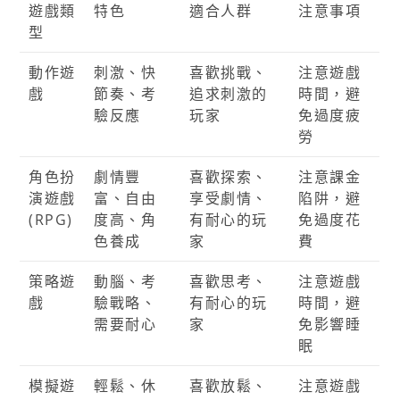
遊戲類
特色
適合人群
注意事項
型
動作遊
刺激、快
喜歡挑戰、
注意遊戲
戲
節奏、考
追求刺激的
時間，避
驗反應
玩家
免過度疲
勞
角色扮
劇情豐
喜歡探索、
注意課金
演遊戲
富、自由
享受劇情、
陷阱，避
(RPG)
度高、角
有耐心的玩
免過度花
色養成
家
費
策略遊
動腦、考
喜歡思考、
注意遊戲
戲
驗戰略、
有耐心的玩
時間，避
需要耐心
家
免影響睡
眠
模擬遊
輕鬆、休
喜歡放鬆、
注意遊戲