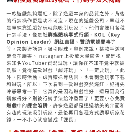
一款遊戲能夠爆紅，除了遊戲本身的品質之外，背後
的行銷操作更是功不可沒。現在的遊戲公司，早就不
是單純靠遊戲好玩就能吸引玩家了。他們會運用各種
行銷手法，像是
社群媒體病毒式行銷
、
KOL（Key
Opinion Leader）網紅直播
、
贊助電競賽事
等
等，來製造話題，吸引眼球。舉例來說，某款手遊可
能會在臉書、Instagram上投放大量廣告，或是找
來知名YouTuber實況試玩，讓你在不知不覺中就被
洗腦，覺得這款遊戲「超好玩」、「一定要玩」。此
外，限時活動、虛寶贈送等誘因，也會刺激玩家下載
和遊玩。所以，下次看到一款遊戲突然爆紅，記得先
冷靜思考一下，它真的是因為遊戲性好，還是因為行
銷做得好？別被行銷手法給沖昏頭了！更要小心
免費
遊戲
中的
課金陷阱
，許多遊戲都是透過精美的介面和
有趣的玩法吸引玩家，最後再用各種方式誘導玩家花
錢，一不小心就會變成「課長」！